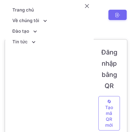
Trang chủ
NenTang.vn
Về chúng tôi
Đào tạo
Tin tức
NenTang.vn
Đăng
nhập
Chào mừng bạn đến
bằng
với NenTang.vn! 👋
QR
Vui lòng đăng nhập vào hệ
thống để trải nghiệm nhé.
🔄
Email
Tạo
mã
QR
mới
Mật khẩu