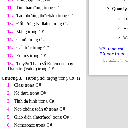
Tính bao đóng trong C#
Quản lý
Tạo phương thức/hàm trong C#
L
Đối tượng Nullable trong C#
Vi
Mảng trong C#
Vi
Chuỗi trong C#
Cấu trúc trong C#
Về trang chủ
Bài học trước
Enums trong C#
Sản phẩm của N
Truyền Tham số Reference hay
Tham trị (Value) trong C#
Hướng đối tượng trong C#
12
Class trong C#
Kế thừa trong C#
Tính đa hình trong C#
Nạp chồng toán tử trong C#
Giao diện (Interface) trong C#
Namespace trong C#