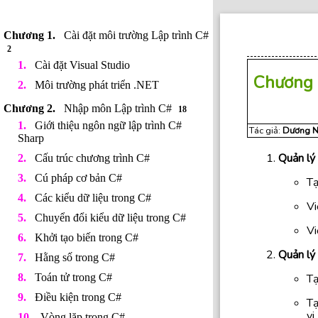
Cài đặt môi trường Lập trình C#
2
Cài đặt Visual Studio
Chương 
Môi trường phát triển .NET
Nhập môn Lập trình C#
18
Giới thiệu ngôn ngữ lập trình C#
Tác giả:
Dương N
Sharp
Quản lý 
Cấu trúc chương trình C#
Cú pháp cơ bản C#
Tạ
Các kiểu dữ liệu trong C#
Vi
Chuyển đổi kiểu dữ liệu trong C#
Vi
Khởi tạo biến trong C#
Quản lý
Hằng số trong C#
Toán tử trong C#
Tạ
Điều kiện trong C#
Tạ
vi
Vòng lặp trong C#