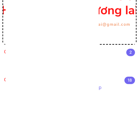
Cài đặt môi trường Lập trình C#
2
Cài đặt Visual Studio
Môi trường phát triển .NET
Nhập môn Lập trình C#
18
Giới thiệu ngôn ngữ lập trình C# Sharp
Cấu trúc chương trình C#
Cú pháp cơ bản C#
Các kiểu dữ liệu trong C#
Chuyển đổi kiểu dữ liệu trong C#
Khởi tạo biến trong C#