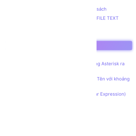
Tính tổng 2 số nhỏ nhất trong danh sách
Trích xuất thông tin từ dữ liệu trong FILE TEXT
In bảng cửu chương
In tam giác Nhị phân
In tam giác Số ký tự
Đếm số 1
Sử dụng Mảng 2 chiều để in tên dạng Asterisk ra
màn hình
Sử dụng Mảng 1 chiều để phân tách Tên với khoảng
cách
Bài tập Biểu thức Chính quy (Regular Expression)
Ghi log lỗi với File và Try Catch
Ghi Access log
LINQ group by tên tập tin
LINQ với collection