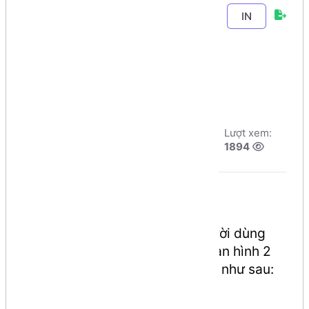
Chương 5
-
Bài
IN
18
. In tam giác
Số ký tự
Tác giả:
Dương
Ngày đăng:
Lượt xem:
Nguyễn Phú Cường
7/8/2026, 16:55
1894
Số phút học:
105 phút
Mô tả bài toán
Tạo ứng dụng Console, cho người dùng
nhập vào con số bất kỳ. In ra màn hình 2
dạng hiển thị Tam giác Số ký tự như sau:
Tam giác Sốký tự