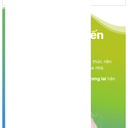
Nền tảng các kiến
thức học tập
Cùng nhau học tập, khám phá các kiến thức nền
tảng về Lập trình web, mobile, database nhé.
Nền tảng kiến thức - Hành trang tới tương lai
hân
hạnh phục vụ Quý khách!
Khám phá, trải nghiệm ngay