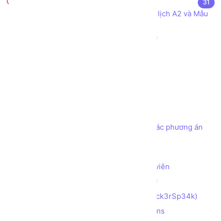
Bài tập thực hành
31
Khai báo các Kiểu dữ liệu cho Mẫu Lý lịch A2 và Mẫu
Hóa đơn Bán hàng
Sử dụng các Toán tử cơ bản trong C#
Kiểm tra số chẵn hay lẻ
Thay đổi vị trí của 2 phần tử
Tính tổng các kí tự số
Đảo ngược con số
Tạo chương trình ATM đơn giản
Tạo chương trình ATM đơn giản với các phương án
rút tiền theo các mệnh giá
Tìm số Max, Min trong mảng 2 chiều
Tạo cấu trúc lưu trữ thông tin Nhân viên
Làm quen Hướng đối tượng trong C#
Mã hóa chuỗi với Hacker Speak (H4ck3rSp34k)
Mã hóa chuỗi với Alternating Captions
(AlTeRnAtInG_CaPs​​​​​)