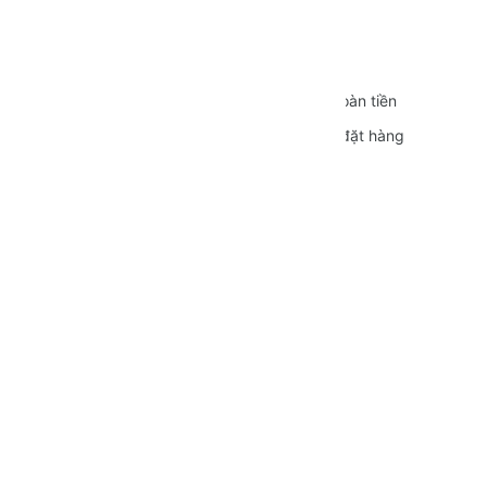
CÁC CHÍNH SÁCH
Quy định sử dụng
Vận chuyển
Bảo mật thông tin
Đổi trả và Hoàn tiền
Hình thức thanh toán
Hướng dẫn đặt hàng