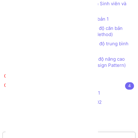
Tạo chương trình Quản lý Danh sách Sinh viên và
Giảng viên
Bài tập tạo các CLASS OOP C# căn bản 1
Bài tập tạo các CLASS OOP C# mức độ căn bản
(Làm quen với Class, Object, Property, Method)
Bài tập tạo các CLASS OOP C# mức độ trung bình
(Kế thừa, Đa hình, Interface)
Bài tập tạo các CLASS OOP C# mức độ nâng cao
(Abstract class, Interface, Collection, Design Pattern)
Kiểm tra kiến thức
Kiểm tra kiến thức - Đồ án
4
Bài tập Kiểm tra Thực hành C# - Đề 01
Bài tập Kiểm tra Thực hành C# - Đề 02
Đề thi Aptech C# - Đề 01
Đề thi Aptech C# - Đề 02