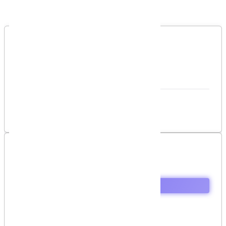
Bình luận của bạn
Vui lòng đăng nhập để gởi bình luận!
Đăng nhập
Danh sách bình luận
Chưa có bình luận nào!
Mục lục
Mô tả bài toán
Cách giải quyết
Source code
Github