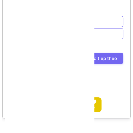
Về trang chủ
Về Chương trình học
Bài học trước
Bài học tiếp theo
Ủng hộ tác giả
Bình luận