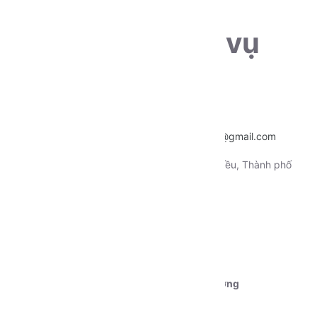
THÔNG TIN LIÊN HỆ
Sẵn sàng phục vụ
khách hàng
Hotline:
0915.659.223
Email:
~
nentangtoituonglai@gmail.com
Địa chỉ:
130 Xô Viết Nghệ Tỉnh, Quận Ninh Kiều, Thành phố
Cần Thơ
Tài khoản 1:
Ngân hàng Vietcombank CN Cần Thơ
STK:
0111000179239
Chủ tài khoản:
Dương Nguyễn Phú Cường