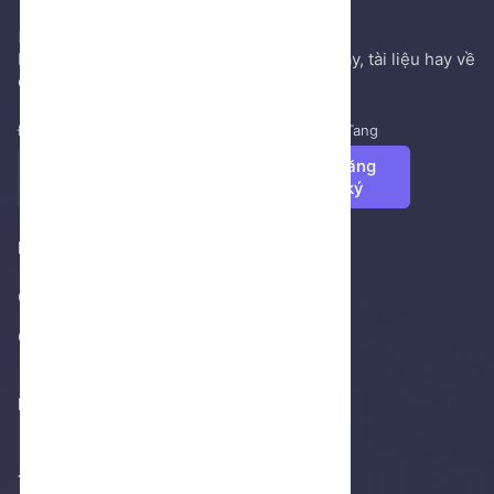
Hệ thống gởi mail NenTang.vn
Nơi chia sẻ các kiến thức nền tảng, sách hay, tài liệu hay về
cuộc sống, văn học, ...
Đăng ký để nhận những tin tức mới nhất từ NenTang
Đăng
ký
Footer 1
Giới thiệu
Cửa hàng
Footer 2
Thống kê truy cập