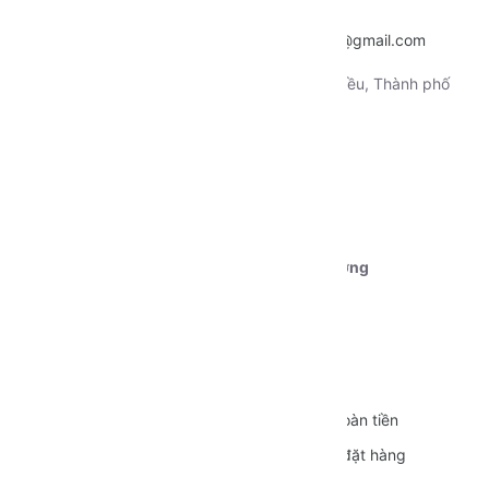
Hotline:
0915.659.223
Email:
~
nentangtoituonglai@gmail.com
Địa chỉ:
130 Xô Viết Nghệ Tỉnh, Quận Ninh Kiều, Thành phố
Cần Thơ
Tài khoản 1:
Ngân hàng Vietcombank CN Cần Thơ
STK:
0111000179239
Chủ tài khoản:
Dương Nguyễn Phú Cường
CÁC CHÍNH SÁCH
Quy định sử dụng
Vận chuyển
Bảo mật thông tin
Đổi trả và Hoàn tiền
Hình thức thanh toán
Hướng dẫn đặt hàng