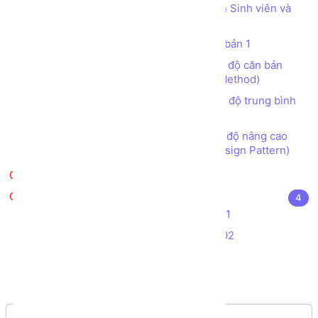
Tạo chương trình Quản lý Danh sách Sinh viên và
Giảng viên
Bài tập tạo các CLASS OOP C# căn bản 1
Bài tập tạo các CLASS OOP C# mức độ căn bản
(Làm quen với Class, Object, Property, Method)
Bài tập tạo các CLASS OOP C# mức độ trung bình
(Kế thừa, Đa hình, Interface)
Bài tập tạo các CLASS OOP C# mức độ nâng cao
(Abstract class, Interface, Collection, Design Pattern)
Kiểm tra kiến thức
Kiểm tra kiến thức - Đồ án
4
Bài tập Kiểm tra Thực hành C# - Đề 01
Bài tập Kiểm tra Thực hành C# - Đề 02
Đề thi Aptech C# - Đề 01
Đề thi Aptech C# - Đề 02