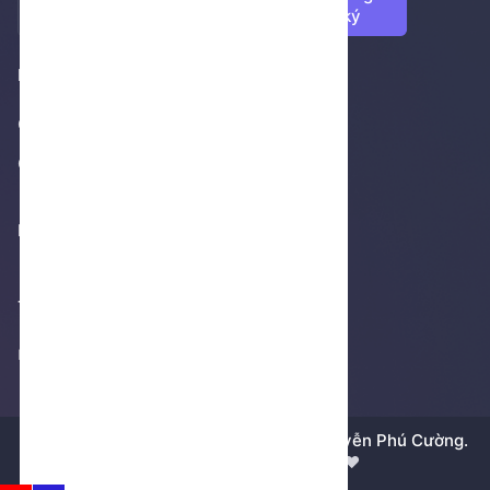
ký
Footer 1
Giới thiệu
Cửa hàng
Footer 2
Thống kê truy cập
Không thể tải thống kê
Bản quyền © 2018 - 2026 bởi
Dương Nguyễn Phú Cường.
Được xây dựng bằng tất cả ❤️