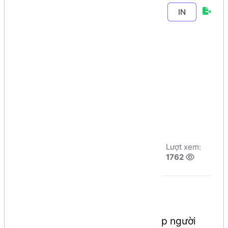
Chương 5
-
Bài
IN
21
. Sử dụng
Mảng 1 chiều để
phân tách Tên
với khoảng cách
Tác giả:
Dương
Ngày đăng:
Lượt xem:
Nguyễn Phú Cường
7/8/2026, 16:32
1762
Số phút học:
100 phút
Mô tả bài toán
Tạo ứng dụng Console, cho phép người