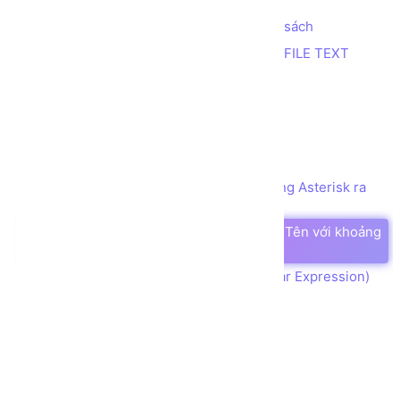
Tính tổng 2 số nhỏ nhất trong danh sách
Trích xuất thông tin từ dữ liệu trong FILE TEXT
In bảng cửu chương
In tam giác Nhị phân
In tam giác Số ký tự
Đếm số 1
Sử dụng Mảng 2 chiều để in tên dạng Asterisk ra
màn hình
Sử dụng Mảng 1 chiều để phân tách Tên với khoảng
cách
Bài tập Biểu thức Chính quy (Regular Expression)
Ghi log lỗi với File và Try Catch
Ghi Access log
LINQ group by tên tập tin
LINQ với collection