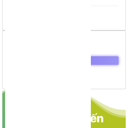
Danh sách bình luận
Chưa có bình luận nào!
Mục lục
Mô tả bài toán
Cách giải quyết
Source code
Github
Nền tảng các kiến