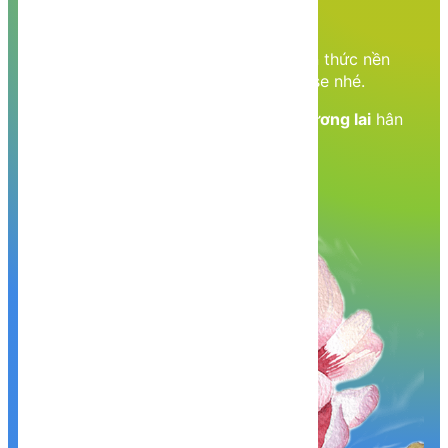
thức học tập
Cùng nhau học tập, khám phá các kiến thức nền
tảng về Lập trình web, mobile, database nhé.
Nền tảng kiến thức - Hành trang tới tương lai
hân
hạnh phục vụ Quý khách!
Khám phá, trải nghiệm ngay