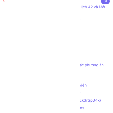
Bài tập thực hành
31
Khai báo các Kiểu dữ liệu cho Mẫu Lý lịch A2 và Mẫu
Hóa đơn Bán hàng
Sử dụng các Toán tử cơ bản trong C#
Kiểm tra số chẵn hay lẻ
Thay đổi vị trí của 2 phần tử
Tính tổng các kí tự số
Đảo ngược con số
Tạo chương trình ATM đơn giản
Tạo chương trình ATM đơn giản với các phương án
rút tiền theo các mệnh giá
Tìm số Max, Min trong mảng 2 chiều
Tạo cấu trúc lưu trữ thông tin Nhân viên
Làm quen Hướng đối tượng trong C#
Mã hóa chuỗi với Hacker Speak (H4ck3rSp34k)
Mã hóa chuỗi với Alternating Captions
(AlTeRnAtInG_CaPs​​​​​)