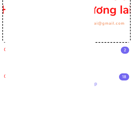
Cài đặt môi trường Lập trình C#
2
Cài đặt Visual Studio
Môi trường phát triển .NET
Nhập môn Lập trình C#
18
Giới thiệu ngôn ngữ lập trình C# Sharp
Cấu trúc chương trình C#
Cú pháp cơ bản C#
Các kiểu dữ liệu trong C#
Chuyển đổi kiểu dữ liệu trong C#
Khởi tạo biến trong C#