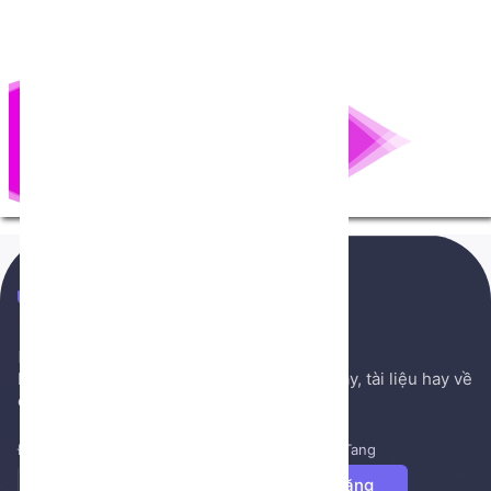
NenTang.vn
Hệ thống gởi mail NenTang.vn
Nơi chia sẻ các kiến thức nền tảng, sách hay, tài liệu hay về
cuộc sống, văn học, ...
Đăng ký để nhận những tin tức mới nhất từ NenTang
Đăng