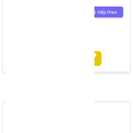
Bài học tiếp theo
Ủng hộ tác giả
Bình luận
Bình luận của bạn
Vui lòng đăng nhập để gởi bình luận!
Đăng nhập