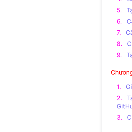
T
C
Cà
C
T
Gi
T
GitH
C