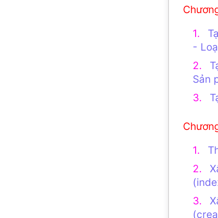
T
- Lo
T
Sản 
T
Th
X
(inde
X
(crea