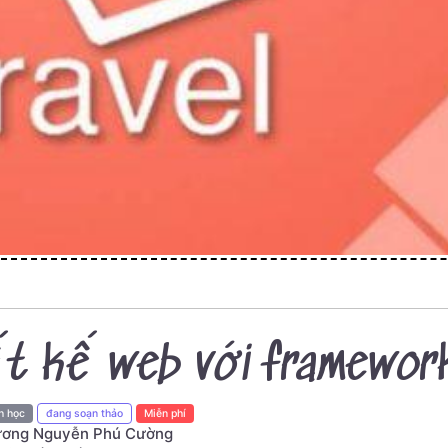
ết kế web với framework
h học
đang soạn thảo
Miễn phí
ơng Nguyễn Phú Cường