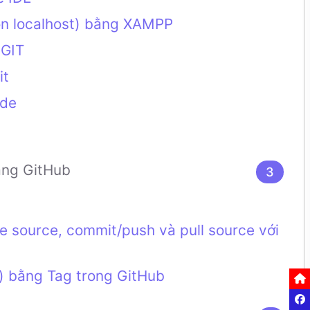
 on localhost) bằng XAMPP
 GIT
it
ode
ằng GitHub
3
one source, commit/push và pull source với
e) bằng Tag trong GitHub
Tran
Chia