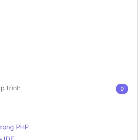
ập trình
9
trong PHP
e IDE