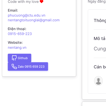
Ngày đăng:
Code with my love
Email:
phucuong@ctu.edu.vn
nentangtoituonglai@gmail.com
Thông
Điện thoại:
0915-659-223
Mô tả 
Website:
nentang.vn
Cung
Github
Cán b
Zalo 0915 659 223