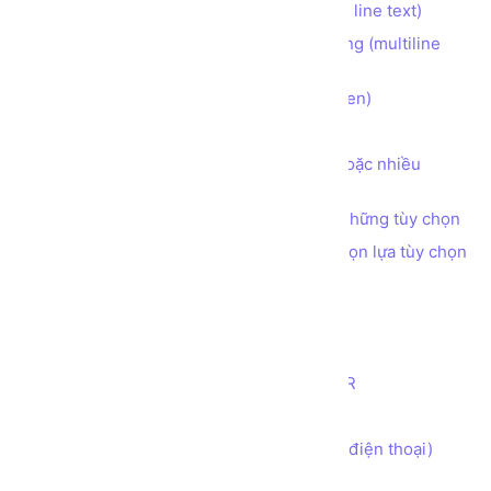
Tạo ô nhập liệu INPUT 1 dòng (single line text)
Tạo ô nhập liệu TEXTAREA nhiều dòng (multiline
text)
Tạo ô nhập liệu INPUT dạng ẩn (hidden)
Tạo nút bấm BUTTON
Tạo ô nhập liệu CHECKBOX chọn 1 hoặc nhiều
những tùy chọn
Tạo ô nhập liệu RADIO chọn 1 trong những tùy chọn
Tạo ô nhập liệu SELECT cho phép chọn lựa tùy chọn
Tạo ô nhập liệu INPUT kiểu COLOR
Tạo ô nhập liệu INPUT kiểu DATE
Tạo ô nhập liệu INPUT kiểu EMAIL
Tạo ô nhập liệu INPUT kiểu NUMBER
Tạo ô nhập liệu INPUT kiểu RANGE
Tạo ô nhập liệu INPUT kiểu TEL (số điện thoại)
Tạo ô nhập liệu INPUT kiểu TIME