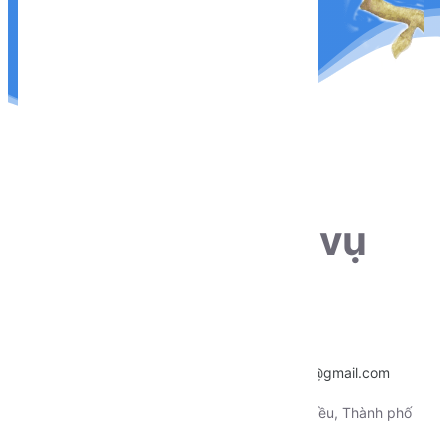
THÔNG TIN LIÊN HỆ
Sẵn sàng phục vụ
khách hàng
Hotline:
0915.659.223
Email:
~
nentangtoituonglai@gmail.com
Địa chỉ:
130 Xô Viết Nghệ Tỉnh, Quận Ninh Kiều, Thành phố
Cần Thơ