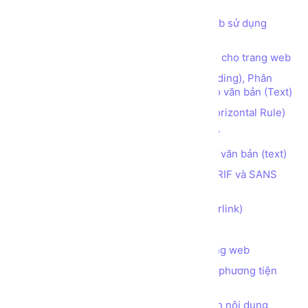
web HTML5 CSS JS
Các thói quen cần có khi lập trình web sử dụng
HTML
Các thẻ (tag) định nghĩa mô tả (meta) cho trang web
Các thẻ (tag) định dạng Đề mục (Heading), Phân
đoạn (Paragraph), Ngắt dòng (Break) cho văn bản (Text)
Các thẻ (tag) tạo đường kẻ ngang (Horizontal Rule)
Các thẻ (tag) định dạng kiểu font chữ
Các thẻ (tag) định dạng hiển thị cho văn bản (text)
Phân biệt 2 họ font chữ phổ biến SERIF và SANS
SERIF
Các thẻ (tag) tạo Siêu liên kết (hyperlink)
Các thẻ (tag) tạo Danh sách (list)
Các thẻ (tag) chèn hình ảnh vào trang web
Các thẻ (tag) chèn các đối tượng đa phương tiện
(audio, video) vào trang web
Các thẻ (tag) làm thanh tự động cuộn nội dung