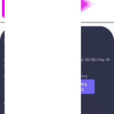
NenTang.vn
Hệ thống gởi mail NenTang.vn
Nơi chia sẻ các kiến thức nền tảng, sách hay, tài liệu hay về
cuộc sống, văn học, ...
Đăng ký để nhận những tin tức mới nhất từ NenTang
Đăng
ký
Footer 1