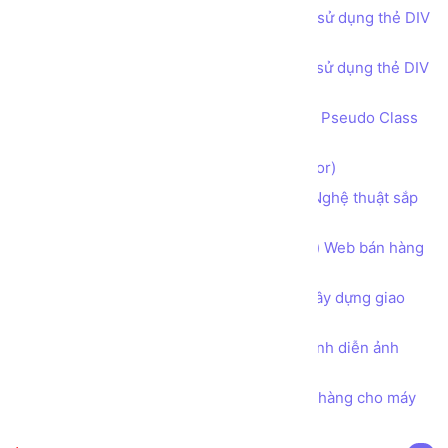
Bài tập - Thiết kế bố cục trang web sử dụng thẻ DIV
(DIV tag) - Get in touch phong cách 2
Bài tập - Thiết kế bố cục trang web sử dụng thẻ DIV
(DIV tag) - Footer
Bộ lựa chọn đặc biệt theo trạng thái Pseudo Class
và Pseudo Element trong CSS
Bộ lựa chọn trong CSS (CSS Selector)
Sử dụng CSS để làm nhà sáng tạo Nghệ thuật sắp
xếp trình bày chữ Typography
Hướng dẫn phân tích Bố cục (layout) Web bán hàng
Thực phẩm Dinh dưỡng Organic
Tư duy Thiết kế Khung cần có khi xây dựng giao
diện Một Trang web
Tìm hiểu toàn diện về thuộc tính trình diễn ảnh
object-fit trong CSS
Bài tập - Thiết kế mẫu hóa đơn bán hàng cho máy
in nhiệt khổ giấy K80 và K57