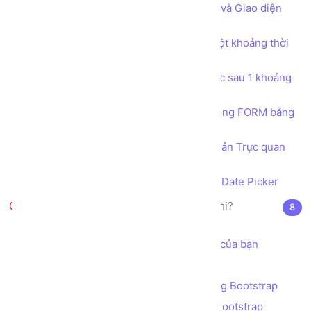
Bài tập Tạo trang tùy chỉnh Nội dung và Giao diện
bằng JQUERY
Bài tập Thực thi một hàm xử lý sau một khoảng thời
gian bằng hàm setTimeout
Bài tập Thực thi một hàm xử lý liên tục sau 1 khoảng
thời gian bằng hàm setInterval
Thu thập dữ liệu người dùng nhập trong FORM bằng
JQUERY
Tích hợp bộ công cụ Soạn thảo văn bản Trực quan
WYSIWYG CKEDITOR
Tích hợp công cụ chọn Ngày Tháng Date Picker
Bootstrap là gì? JQuery là cái chi?
8
Giới thiệu Bootstrap
Cách sử dụng Bootstrap trong dự án của bạn
Hệ thống Lưới (GRID) của Bootstrap
Bài tập - Thiết kế Bố cục (layout) bằng Bootstrap
Ràng buộc dữ liệu (validation) bằng Bootstrap