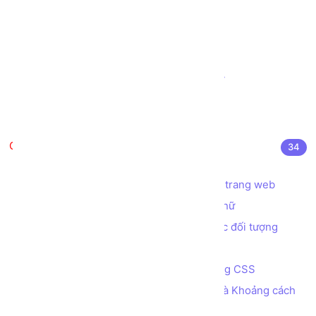
Tạo ô nhập liệu INPUT kiểu URL
Tạo thanh đo lường METER
Tạo thanh tiến trình PROGRESS
Tạo biểu mẫu (Form) đặt vé Máy bay
Tạo biểu mẫu (Form) Đăng nhập
Tạo biểu mẫu (Form) Đăng ký
CSS là gì?
34
CSS là gì? Cú pháp sử dụng CSS
Các cách áp dụng CSS để định dạng trang web
Các thuộc tính CSS định dạng font chữ
Các thuộc tính CSS quy định màu sắc đối tượng
Đơn vị đo lường trong CSS
Bài tập - Tạo menu ngang đa cấp bằng CSS
Các thuộc tính quy định Kích thước và Khoảng cách
của các phần tử