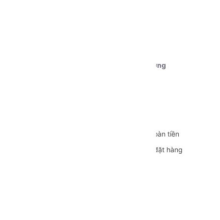
Tài khoản 1:
Ngân hàng Vietcombank CN Cần Thơ
STK:
0111000179239
Chủ tài khoản:
Dương Nguyễn Phú Cường
CÁC CHÍNH SÁCH
Quy định sử dụng
Vận chuyển
Bảo mật thông tin
Đổi trả và Hoàn tiền
Hình thức thanh toán
Hướng dẫn đặt hàng