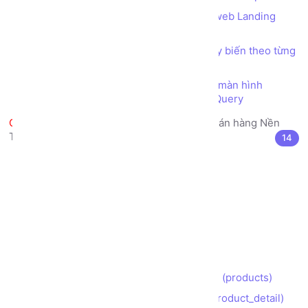
Bài tập Tổng hợp - Thực hiện Trang web Landing
Page giới thiệu Công ty
Thiết kế trang web bố cục (layout) tùy biến theo từng
thiết bị màn hình (Responsive)
Tùy biến giao diện theo từng thiết bị màn hình
(Responsive) bằng kỹ thuật CSS Media Query
Làm Đồ án Web thực tế Trang bán hàng Nền
Tảng phiên bản Bootstrap
14
Lộ trình (Roadmap) Thực hiện Đồ án
Khởi tạo thư mục dự án
Phân tích Bố cục (layout)
Xây dựng Trang chủ (index)
Xây dựng Trang Giới thiệu (about)
Xây dựng Trang Liên hệ (contact)
Xây dựng Trang Danh sách Sản phẩm (products)
Xây dựng Trang Chi tiết Sản phẩm (product_detail)