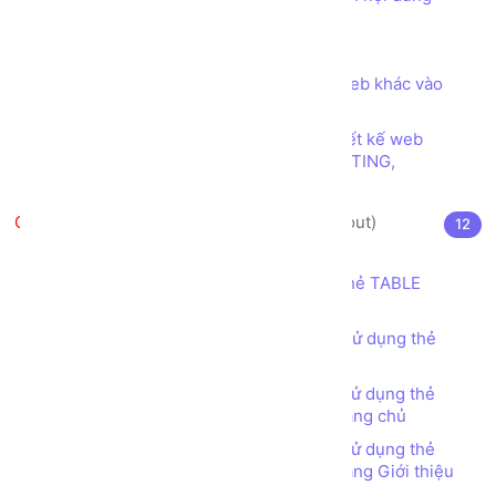
trong trang web
Các ký tự đặc biệt trong HTML
Thẻ (tag) IFRAME để nhúng trang web khác vào
trang web của mình
Các loại font chữ phổ biến trong thiết kế web
SERIF, SANS SERIF, DISPLAY, HANDWRITING,
MONOSPACE
Thiết kế bố cục trang web (layout)
12
Thẻ TABLE (TABLE tag) là gì?
Thiết kế bố cục trang web sử dụng thẻ TABLE
(TABLE tag)
Bài tập - Thiết kế bố cục trang web sử dụng thẻ
TABLE (TABLE tag) - Đơn giản
Bài tập - Thiết kế bố cục trang web sử dụng thẻ
TABLE (TABLE tag) - Web Bán hàng - Trang chủ
Bài tập - Thiết kế bố cục trang web sử dụng thẻ
TABLE (TABLE tag) - Web Bán hàng - Trang Giới thiệu