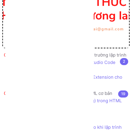
Giới thiệu, cài đặt, cấu hình môi trường lập trình
2
Cài đặt trình soạn thảo code Visual Studio Code
IDE
Cài đặt tiện ích mở rộng Live Server Extension cho
Visual Studio Code
HTML5 là gì? Các thẻ (tag) HTML cơ bản
19
HTML là gì? Cú pháp sử dụng thẻ (tag) trong HTML
Khác biệt giữa HTML và HTML5
Cấu trúc file HTML5 cơ bản
Các Quy tắc và Quy ước nên tuân theo khi lập trình