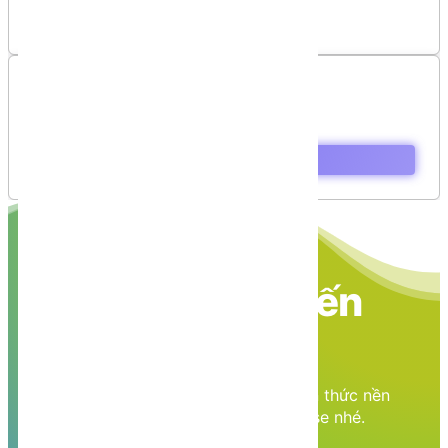
Chưa có bình luận nào!
Mục lục
Hình mẫu Trang Web
Nền tảng các kiến
thức học tập
Cùng nhau học tập, khám phá các kiến thức nền
tảng về Lập trình web, mobile, database nhé.