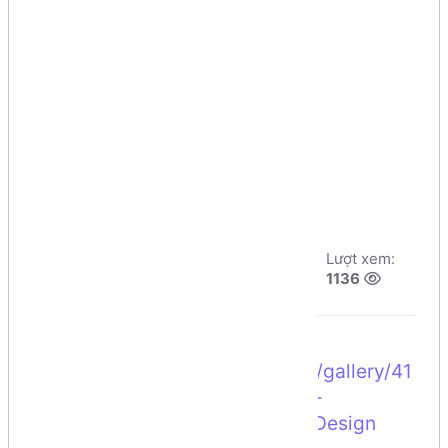
tag) - Web Bán
hàng - Trang
Danh sách Sản
phẩm
Tác giả:
Dương
Ngày đăng:
Lượt xem:
Nguyễn Phú Cường
6/8/2026, 12:46
1136
Số phút học:
48 phút
Trang web tham
khảo:
https://www.behance.net/gallery/41
251475/Organic-Grocery-Food-
eCommerce-Responsive-Web-Design