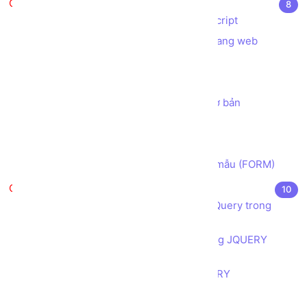
Javascript căn bản
8
Javascript là gì? Ứng dụng của Javascript
Các cách sử dụng Javascript trong trang web
Biến trong Javascript
Hàm trong Javascript
Lab 01 - tạo chương trình tính toán cơ bản
Bài tập Ghép chuỗi String
Cấu trúc điều khiển sử dụng IF ELSE
Cách lấy dữ liệu Người dùng từ Biểu mẫu (FORM)
JQuery căn bản
10
Giới thiệu JQuery và ứng dụng của JQuery trong
thiết kế, lập trình web
Cú pháp của JQUERY và cách sử dụng JQUERY
trong trang web
Tìm hiểu quy tắc vận hành của JQUERY
Toàn tập về Bộ lựa chọn (selector)