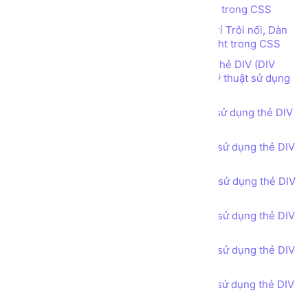
Tìm hiểu về Thuộc tính vị trí Position trong CSS
Tìm hiểu các thuộc tính quy định vị trí Trôi nổi, Dàn
hàng ngang sử dụng Float Left, Float Right trong CSS
Thiết kế bố cục trang web sử dụng thẻ DIV (DIV
tag), thuộc tính CSS Float left, right và kỹ thuật sử dụng
điểm ngắt CSS class clear-fix
Bài tập - Thiết kế bố cục trang web sử dụng thẻ DIV
(DIV tag) - Header phong cách 1
Bài tập - Thiết kế bố cục trang web sử dụng thẻ DIV
(DIV tag) - Header phong cách 2
Bài tập - Thiết kế bố cục trang web sử dụng thẻ DIV
(DIV tag) - Header phong cách 3
Bài tập - Thiết kế bố cục trang web sử dụng thẻ DIV
(DIV tag) - Call for Action
Bài tập - Thiết kế bố cục trang web sử dụng thẻ DIV
(DIV tag) - Feature Product
Bài tập - Thiết kế bố cục trang web sử dụng thẻ DIV
(DIV tag) - Services