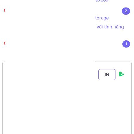
Extras
2
Bài tập xử lý lưu trữ dữ liệu với LocalStorage
Tạo hiệu ứng chuyển động animation với tính năng
motion-path CSS
Video khóa học
1
Video khóa học toàn tập
Chương 3
-
Bài 7
.
IN
Bài tập - Thiết
kế bố cục trang
web sử dụng thẻ
TABLE (TABLE