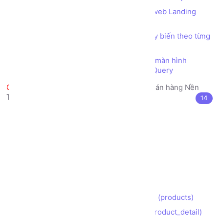
Bài tập Tổng hợp - Thực hiện Trang web Landing
Page giới thiệu Công ty
Thiết kế trang web bố cục (layout) tùy biến theo từng
thiết bị màn hình (Responsive)
Tùy biến giao diện theo từng thiết bị màn hình
(Responsive) bằng kỹ thuật CSS Media Query
Làm Đồ án Web thực tế Trang bán hàng Nền
Tảng phiên bản Bootstrap
14
Lộ trình (Roadmap) Thực hiện Đồ án
Khởi tạo thư mục dự án
Phân tích Bố cục (layout)
Xây dựng Trang chủ (index)
Xây dựng Trang Giới thiệu (about)
Xây dựng Trang Liên hệ (contact)
Xây dựng Trang Danh sách Sản phẩm (products)
Xây dựng Trang Chi tiết Sản phẩm (product_detail)