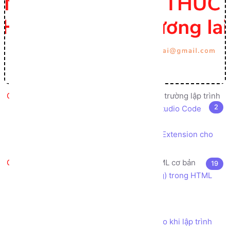
Giới thiệu, cài đặt, cấu hình môi trường lập trình
2
Cài đặt trình soạn thảo code Visual Studio Code
IDE
Cài đặt tiện ích mở rộng Live Server Extension cho
Visual Studio Code
HTML5 là gì? Các thẻ (tag) HTML cơ bản
19
HTML là gì? Cú pháp sử dụng thẻ (tag) trong HTML
Khác biệt giữa HTML và HTML5
Cấu trúc file HTML5 cơ bản
Các Quy tắc và Quy ước nên tuân theo khi lập trình