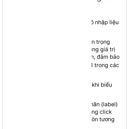
lưu ý
type="radio"
: Xác định loại ô nhập liệu
là nút tròn chọn một.
name
: Đây là thuộc tính quan trọng
nhất. Các radio button có cùng giá trị
sẽ tạo thành một nhóm, đảm bảo
name
người dùng chỉ có thể chọn 1 trong các
tùy chọn đó.
value
: Giá trị sẽ được gửi đi khi biểu
mẫu được gửi (submit).
id
và
for
: Dùng để liên kết nhãn (label)
với ô nhập liệu. Khi người dùng click
vào chữ (ví dụ: "HTML"), ô tròn tương
ứng sẽ được chọn.