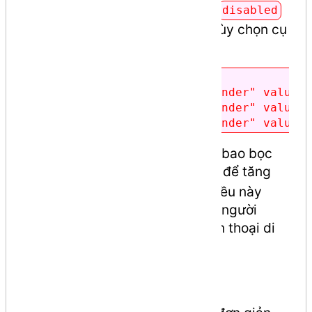
chọn sẵn một phương án, hoặc
disabled
để ngăn người dùng chọn một tùy chọn cụ
thể.
<input type="radio" name="gender" value="
<input type="radio" name="gender" value="
Lưu ý từ chuyên gia:
Luôn luôn bao bọc
radio button trong thẻ
để tăng
<label>
trải nghiệm người dùng (UX). Điều này
giúp vùng bấm chuột rộng hơn, người
dùng dễ dàng thao tác trên điện thoại di
động.
Tóm tắt và Kết luận