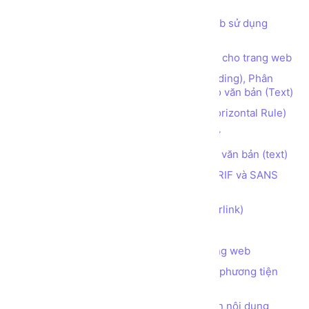
web HTML5 CSS JS
Các thói quen cần có khi lập trình web sử dụng
HTML
Các thẻ (tag) định nghĩa mô tả (meta) cho trang web
Các thẻ (tag) định dạng Đề mục (Heading), Phân
đoạn (Paragraph), Ngắt dòng (Break) cho văn bản (Text)
Các thẻ (tag) tạo đường kẻ ngang (Horizontal Rule)
Các thẻ (tag) định dạng kiểu font chữ
Các thẻ (tag) định dạng hiển thị cho văn bản (text)
Phân biệt 2 họ font chữ phổ biến SERIF và SANS
SERIF
Các thẻ (tag) tạo Siêu liên kết (hyperlink)
Các thẻ (tag) tạo Danh sách (list)
Các thẻ (tag) chèn hình ảnh vào trang web
Các thẻ (tag) chèn các đối tượng đa phương tiện
(audio, video) vào trang web
Các thẻ (tag) làm thanh tự động cuộn nội dung