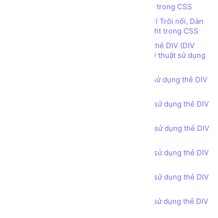
Tìm hiểu về Thuộc tính vị trí Position trong CSS
Tìm hiểu các thuộc tính quy định vị trí Trôi nổi, Dàn
hàng ngang sử dụng Float Left, Float Right trong CSS
Thiết kế bố cục trang web sử dụng thẻ DIV (DIV
tag), thuộc tính CSS Float left, right và kỹ thuật sử dụng
điểm ngắt CSS class clear-fix
Bài tập - Thiết kế bố cục trang web sử dụng thẻ DIV
(DIV tag) - Header phong cách 1
Bài tập - Thiết kế bố cục trang web sử dụng thẻ DIV
(DIV tag) - Header phong cách 2
Bài tập - Thiết kế bố cục trang web sử dụng thẻ DIV
(DIV tag) - Header phong cách 3
Bài tập - Thiết kế bố cục trang web sử dụng thẻ DIV
(DIV tag) - Call for Action
Bài tập - Thiết kế bố cục trang web sử dụng thẻ DIV
(DIV tag) - Feature Product
Bài tập - Thiết kế bố cục trang web sử dụng thẻ DIV
(DIV tag) - Services