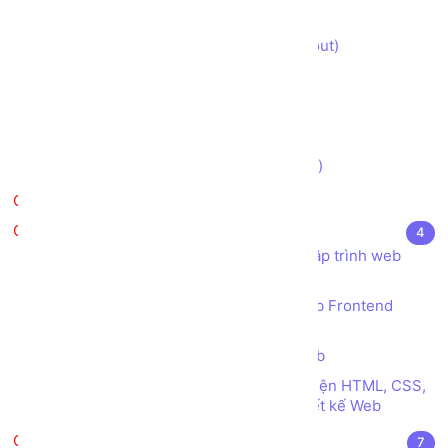
Xây dựng Trang Giỏ hàng (cart)
Xây dựng Trang Thanh toán (checkout)
Xây dựng Trang Đăng nhập (login)
Xây dựng Trang Đăng ký (register)
Xây dựng Trang Tìm kiếm (search)
Thưởng thức Kết quả (demo version)
Kiểm tra
Tài liệu tham khảo
4
Kho sách, nguồn tài liệu tham khảo Lập trình web
Frontend HTML CSS JS
SourceCode tham khảo Lập trình web Frontend
HTML CSS JS
Các thể loại Menu trong Thiết kế Web
Tổng hợp các công cụ tự sinh Giao diện HTML, CSS,
JS tuyệt vời dành cho Nhà phát triển thiết kế Web
VueJS
7