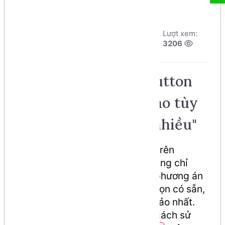
Tác giả:
Dương
Ngày đăng:
Lượt xem:
Nguyễn Phú Cường
5/8/2026, 15:39
3206
Số phút học:
155 phút
Tìm hiểu về Radio Button
trong HTML: Cách tạo tùy
chọn "Chọn 1 trong nhiều"
Trong thiết kế biểu mẫu (form) trên
website, khi bạn muốn người dùng chỉ
được phép chọn duy nhất một phương án
trong một danh sách các lựa chọn có sẵn,
Radio Button
là công cụ hoàn hảo nhất.
Bài viết này sẽ hướng dẫn bạn cách sử