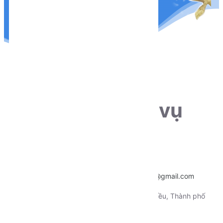
THÔNG TIN LIÊN HỆ
Sẵn sàng phục vụ
khách hàng
Hotline:
0915.659.223
Email:
~
nentangtoituonglai@gmail.com
Địa chỉ:
130 Xô Viết Nghệ Tỉnh, Quận Ninh Kiều, Thành phố
Cần Thơ