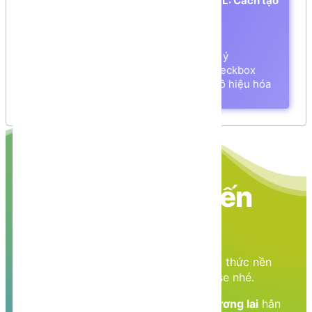
Tìm hiểu về Radio Button trong HTML: Cách tạo
tùy chọn "Chọn 1 trong nhiều"
Radio Button là gì?
Cấu trúc cơ bản của Radio Button
Các thuộc tính quan trọng cần lưu ý
Bảng so sánh: Radio Button và Checkbox
Ví dụ nâng cao: Đặt mặc định và vô hiệu hóa
Tóm tắt và Kết luận
Nền tảng các kiến
thức học tập
Cùng nhau học tập, khám phá các kiến thức nền
tảng về Lập trình web, mobile, database nhé.
Nền tảng kiến thức - Hành trang tới tương lai
hân