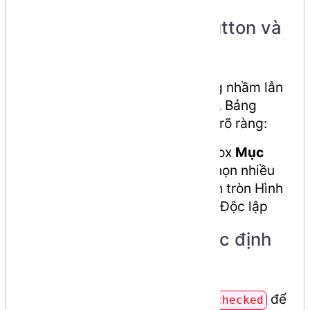
Bảng so sánh: Radio Button và
Checkbox
Nhiều người mới bắt đầu thường nhầm lẫn
giữa Radio Button và Checkbox. Bảng
dưới đây sẽ giúp bạn phân biệt rõ ràng:
Đặc điểm Radio Button Checkbox
Mục
đích
Chọn duy nhất 1 đáp án Chọn nhiều
đáp án cùng lúc
Hình dạng
Hình tròn Hình
vuông
Cơ chế
Loại trừ lẫn nhau Độc lập
Ví dụ nâng cao: Đặt mặc định
và vô hiệu hóa
Bạn có thể sử dụng thuộc tính
để
checked