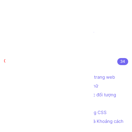
Tạo ô nhập liệu INPUT kiểu URL
Tạo thanh đo lường METER
Tạo thanh tiến trình PROGRESS
Tạo biểu mẫu (Form) đặt vé Máy bay
Tạo biểu mẫu (Form) Đăng nhập
Tạo biểu mẫu (Form) Đăng ký
CSS là gì?
34
CSS là gì? Cú pháp sử dụng CSS
Các cách áp dụng CSS để định dạng trang web
Các thuộc tính CSS định dạng font chữ
Các thuộc tính CSS quy định màu sắc đối tượng
Đơn vị đo lường trong CSS
Bài tập - Tạo menu ngang đa cấp bằng CSS
Các thuộc tính quy định Kích thước và Khoảng cách
của các phần tử