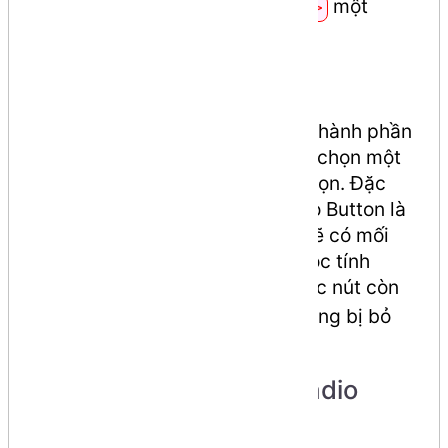
dụng thẻ
một
<input type="radio">
cách chi tiết và dễ hiểu nhất.
Radio Button là gì?
Radio Button (nút chọn) là một thành phần
giao diện cho phép người dùng chọn một
mục trong một nhóm các lựa chọn. Đặc
điểm quan trọng nhất của Radio Button là
các nút trong cùng một nhóm sẽ có mối
liên kết với nhau thông qua thuộc tính
. Khi bạn chọn một nút, các nút còn
name
lại trong cùng nhóm đó sẽ tự động bị bỏ
chọn.
Cấu trúc cơ bản của Radio
Button