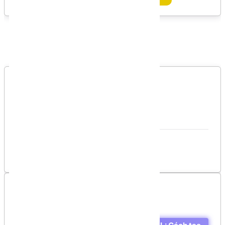
Bình luận
Bình luận của bạn
Vui lòng đăng nhập để gởi bình luận!
Đăng nhập
Danh sách bình luận
Chưa có bình luận nào!
Mục lục