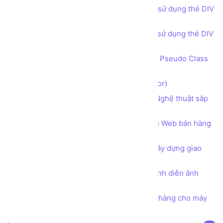
Bài tập - Thiết kế bố cục trang web sử dụng thẻ DIV
(DIV tag) - Get in touch phong cách 2
Bài tập - Thiết kế bố cục trang web sử dụng thẻ DIV
(DIV tag) - Footer
Bộ lựa chọn đặc biệt theo trạng thái Pseudo Class
và Pseudo Element trong CSS
Bộ lựa chọn trong CSS (CSS Selector)
Sử dụng CSS để làm nhà sáng tạo Nghệ thuật sắp
xếp trình bày chữ Typography
Hướng dẫn phân tích Bố cục (layout) Web bán hàng
Thực phẩm Dinh dưỡng Organic
Tư duy Thiết kế Khung cần có khi xây dựng giao
diện Một Trang web
Tìm hiểu toàn diện về thuộc tính trình diễn ảnh
object-fit trong CSS
Bài tập - Thiết kế mẫu hóa đơn bán hàng cho máy
in nhiệt khổ giấy K80 và K57