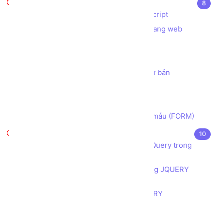
Javascript căn bản
8
Javascript là gì? Ứng dụng của Javascript
Các cách sử dụng Javascript trong trang web
Biến trong Javascript
Hàm trong Javascript
Lab 01 - tạo chương trình tính toán cơ bản
Bài tập Ghép chuỗi String
Cấu trúc điều khiển sử dụng IF ELSE
Cách lấy dữ liệu Người dùng từ Biểu mẫu (FORM)
JQuery căn bản
10
Giới thiệu JQuery và ứng dụng của JQuery trong
thiết kế, lập trình web
Cú pháp của JQUERY và cách sử dụng JQUERY
trong trang web
Tìm hiểu quy tắc vận hành của JQUERY
Toàn tập về Bộ lựa chọn (selector)