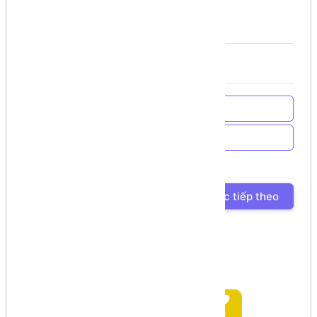
những tùy chọn
by kellyfire611
(
@kellyfire611
) on
CodePen
.
Về trang chủ
Về Chương trình học
Bài học trước
Bài học tiếp theo
Ủng hộ tác giả