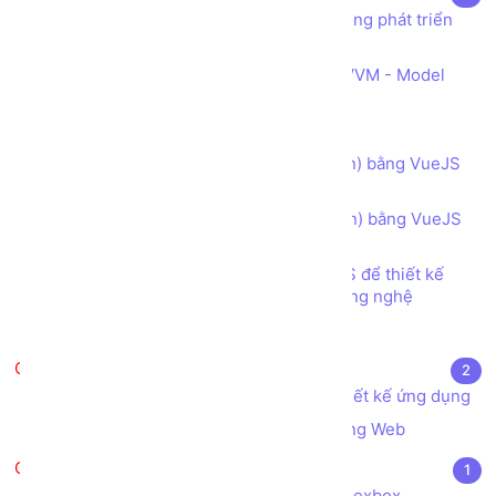
VueJS là gì? Ứng dụng của VueJS trong phát triển
web FrontEnd
Tìm hiểu Kiến trúc Hệ thống Web MVVM - Model
View ViewModel
Component trong VueJS
Kiểm tra ràng buộc dữ liệu (validation) bằng VueJS
và Bootstrap đơn giản
Kiểm tra ràng buộc dữ liệu (Validation) bằng VueJS
và Bootstrap
Bài tập - Sử dụng Bootstrap và VueJS để thiết kế
Trang Tuyển dụng các Vị trí Việc làm Công nghệ
Test
UI/UX trong lập trình Web
2
Tìm hiểu về khái niệm UI/UX trong thiết kế ứng dụng
Quy trình Xây dựng, Thiết kế một trang Web
CSS Flexbox
1
Tạo cấu trúc Dòng x Cột trong CSS Flexbox