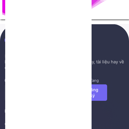
NenTang.vn
Hệ thống gởi mail NenTang.vn
Nơi chia sẻ các kiến thức nền tảng, sách hay, tài liệu hay về
cuộc sống, văn học, ...
Đăng ký để nhận những tin tức mới nhất từ NenTang
Đăng
ký
Footer 1
Giới thiệu