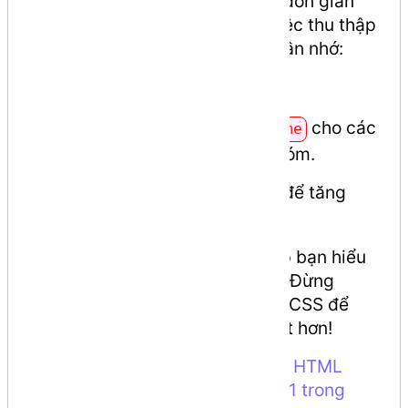
Việc sử dụng
Radio Button
rất đơn giản
nhưng cực kỳ hiệu quả trong việc thu thập
thông tin người dùng. Bạn chỉ cần nhớ:
Sử dụng
.
type="radio"
Đặt cùng một thuộc tính
cho các
name
tùy chọn trong cùng một nhóm.
Luôn sử dụng thẻ
để tăng
<label>
tính thân thiện.
Hy vọng hướng dẫn này đã giúp bạn hiểu
rõ cách triển khai Radio Button. Đừng
ngần ngại thử nghiệm thêm với CSS để
tùy chỉnh giao diện cho đẹp mắt hơn!
Xem thêm ví dụ tại: See the Pen
HTML
Form - Ô nhập liệu RADIO chọn 1 trong