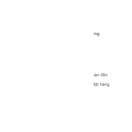
Tài khoản 1:
Ngân hàng Vietcombank CN Cần Thơ
STK:
0111000179239
Chủ tài khoản:
Dương Nguyễn Phú Cường
CÁC CHÍNH SÁCH
Quy định sử dụng
Vận chuyển
Bảo mật thông tin
Đổi trả và Hoàn tiền
Hình thức thanh toán
Hướng dẫn đặt hàng