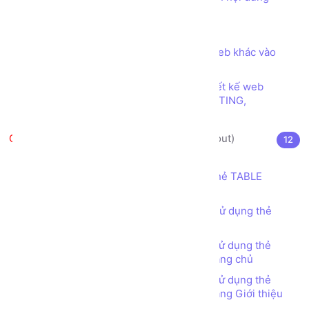
trong trang web
Các ký tự đặc biệt trong HTML
Thẻ (tag) IFRAME để nhúng trang web khác vào
trang web của mình
Các loại font chữ phổ biến trong thiết kế web
SERIF, SANS SERIF, DISPLAY, HANDWRITING,
MONOSPACE
Thiết kế bố cục trang web (layout)
12
Thẻ TABLE (TABLE tag) là gì?
Thiết kế bố cục trang web sử dụng thẻ TABLE
(TABLE tag)
Bài tập - Thiết kế bố cục trang web sử dụng thẻ
TABLE (TABLE tag) - Đơn giản
Bài tập - Thiết kế bố cục trang web sử dụng thẻ
TABLE (TABLE tag) - Web Bán hàng - Trang chủ
Bài tập - Thiết kế bố cục trang web sử dụng thẻ
TABLE (TABLE tag) - Web Bán hàng - Trang Giới thiệu