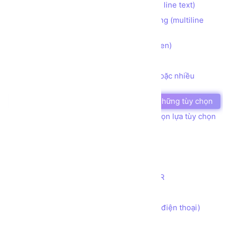
Tạo ô nhập liệu INPUT 1 dòng (single line text)
Tạo ô nhập liệu TEXTAREA nhiều dòng (multiline
text)
Tạo ô nhập liệu INPUT dạng ẩn (hidden)
Tạo nút bấm BUTTON
Tạo ô nhập liệu CHECKBOX chọn 1 hoặc nhiều
những tùy chọn
Tạo ô nhập liệu RADIO chọn 1 trong những tùy chọn
Tạo ô nhập liệu SELECT cho phép chọn lựa tùy chọn
Tạo ô nhập liệu INPUT kiểu COLOR
Tạo ô nhập liệu INPUT kiểu DATE
Tạo ô nhập liệu INPUT kiểu EMAIL
Tạo ô nhập liệu INPUT kiểu NUMBER
Tạo ô nhập liệu INPUT kiểu RANGE
Tạo ô nhập liệu INPUT kiểu TEL (số điện thoại)
Tạo ô nhập liệu INPUT kiểu TIME