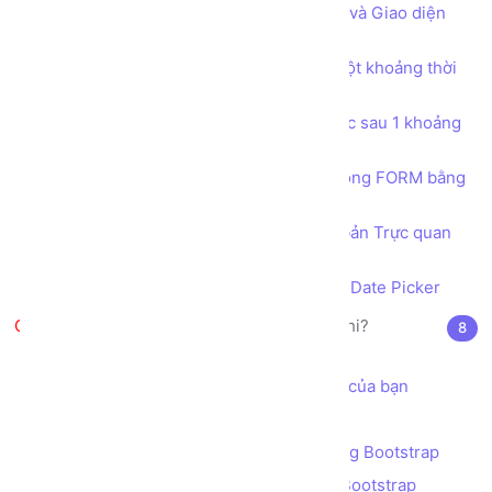
Bài tập Tạo trang tùy chỉnh Nội dung và Giao diện
bằng JQUERY
Bài tập Thực thi một hàm xử lý sau một khoảng thời
gian bằng hàm setTimeout
Bài tập Thực thi một hàm xử lý liên tục sau 1 khoảng
thời gian bằng hàm setInterval
Thu thập dữ liệu người dùng nhập trong FORM bằng
JQUERY
Tích hợp bộ công cụ Soạn thảo văn bản Trực quan
WYSIWYG CKEDITOR
Tích hợp công cụ chọn Ngày Tháng Date Picker
Bootstrap là gì? JQuery là cái chi?
8
Giới thiệu Bootstrap
Cách sử dụng Bootstrap trong dự án của bạn
Hệ thống Lưới (GRID) của Bootstrap
Bài tập - Thiết kế Bố cục (layout) bằng Bootstrap
Ràng buộc dữ liệu (validation) bằng Bootstrap