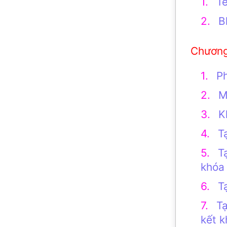
Te
B
P
M
K
T
T
khóa
T
T
kết k