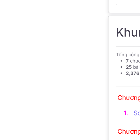
Khu
Tổng cộng 
7
chư
25
bài
2,376
S