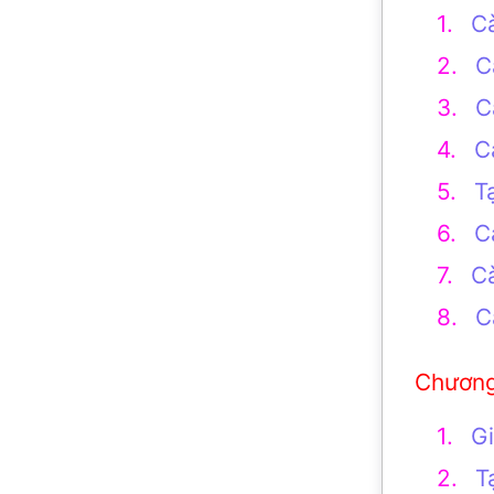
C
C
C
C
T
C
Cà
C
Gi
T