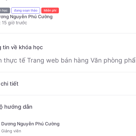
h học
đang soạn thảo
Miễn phí
ơng Nguyễn Phú Cường
 15 giờ trước
 tin về khóa học
n thực tế Trang web bán hàng Văn phòng ph
chi tiết
ộ hướng dẫn
Dương Nguyễn Phú Cường
Giảng viên