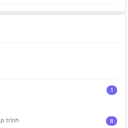
1
ập trình
8