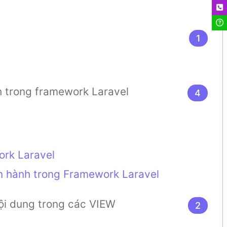
Liên
Hỏi 
1
h trong framework Laravel
4
ork Laravel
n hành trong Framework Laravel
ội dung trong các VIEW
2