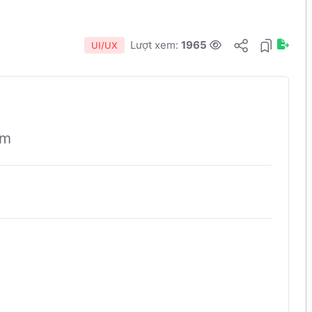
Lượt xem:
1965
UI/UX
ẩm