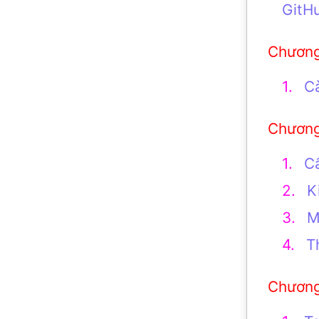
GitH
C
C
K
M
T