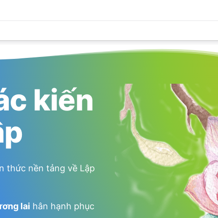
ác kiến
ập
n thức nền tảng về Lập
ương lai
hân hạnh phục