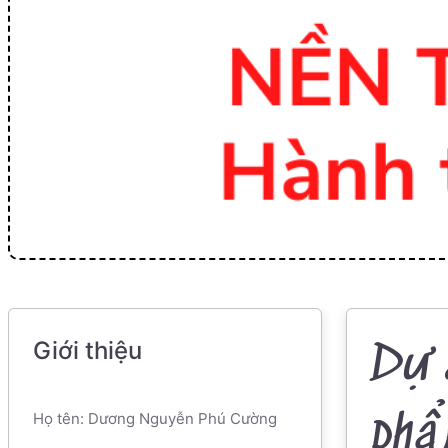
Giới thiệu
Dự 
phẩ
Họ tên: Dương Nguyễn Phú Cường