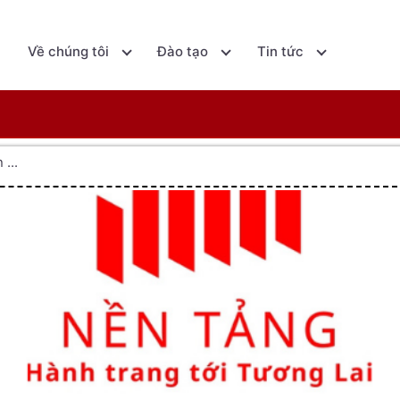
ủ
Về chúng tôi
Đào tạo
Tin tức
...