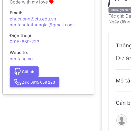
Code with my love
Chưa ghi dan
Email:
Tác giả:
Dư
phucuong@ctu.edu.vn
Ngày đăng:
nentangtoituonglai@gmail.com
Điện thoại:
0915-659-223
Thông
Website:
Dự á
nentang.vn
Github
Mô tả 
Zalo 0915 659 223
Cán b