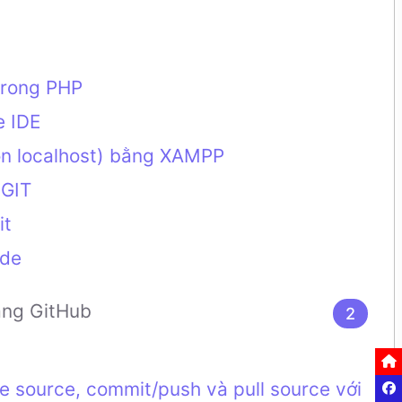
trong PHP
e IDE
 on localhost) bằng XAMPP
 GIT
it
ode
ằng GitHub
2
Tran
one source, commit/push và pull source với
Chia