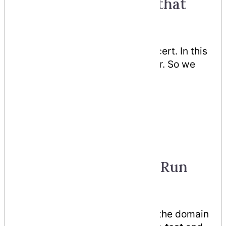
2. Create a folder in that
page.
This is where we will store our cert. In this
example I will create “crt” folder. So we
will have
C:\xampp\apache\crt
3. Add this files.
cert.conf
make-cert.bat
4. Edit cert.conf and Run
make-cert.bat
Change {{DOMAIN}} text using the domain