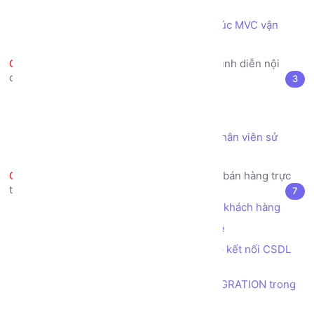
Laravel
Thực hiện code theo mô hình kiến trúc MVC vận
hành trong Framework Laravel
Sử dụng Template Engine để trình diễn nội
dung trong các VIEW
3
Template Engine là gì?
Blade Template Engine trong Laravel
Bài tập View - tạo trang Danh sách nhân viên sử
dụng Blade Template
Dự án thực tế mẫu - Trang web bán hàng trực
tuyến - Thiết kế CSDL
7
Phân tích các yêu cầu, nghiệp vụ của khách hàng
Mô hình thiết kế CSDL mẫu Sunshine
Khởi tạo database sunshine, thiết lập kết nối CSDL
trong Laravel
Tạo cấu trúc table bằng tính năng MIGRATION trong
Laravel - Danh mục phẳng