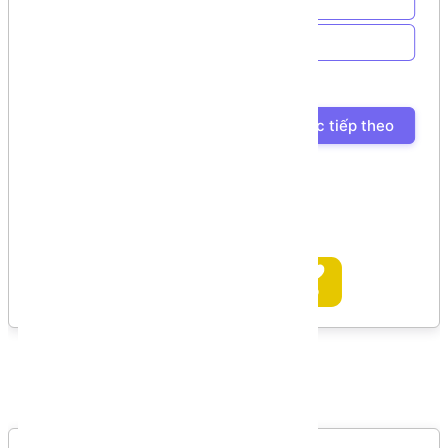
Về trang chủ
Về Chương trình học
Bài học trước
Bài học tiếp theo
Ủng hộ tác giả
Bình luận
Bình luận của bạn