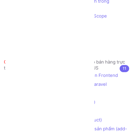
Cách mô hình kiến trúc MVC vận hành trong
AngularJS
Cách sử dụng AngularJS Controller, Scope
Cách sử dụng AngularJS Directive
Cách sử dụng AngularJS Event
Cách sử dụng AngularJS Filter
Cách sử dụng AngularJS Validation
Dự án thực tế mẫu - Trang web bán hàng trực
tuyến - Thiết kế Frontend sử dụng AngularJS
11
Thiết kế bố cục (layouts) cho giao diện Frontend
Tích hợp AngularJS vào framework Laravel
Tạo giao diện trang chủ (index)
Tạo giao diện trang Giới thiệu (about)
Tạo giao diện trang Liên hệ (contact)
Tạo trang danh sách Sản phẩm (product)
Tạo nút Thêm vào giỏ hàng cho từng sản phẩm (add-