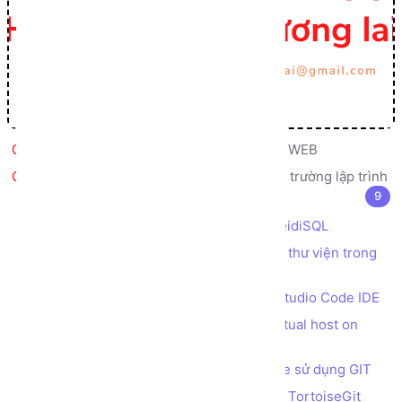
Bức tranh Tổng thể về Lập trình WEB
Giới thiệu, cài đặt, cấu hình môi trường lập trình
9
Cài đặt web server XAMPP
Cài đặt công cụ truy vấn database HeidiSQL
Cài đặt Composer để quản lý các gói thư viện trong
PHP
Cài đặt trình soạn thảo code Visual Studio Code IDE
Tạo tên miền ảo trên máy cục bộ (virtual host on
localhost) bằng XAMPP
Cài đặt nền tảng quản lý Source Code sử dụng GIT
Cài đặt công cụ quản lý Source Code TortoiseGit