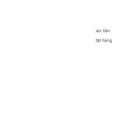
CÁC CHÍNH SÁCH
Quy định sử dụng
Vận chuyển
Bảo mật thông tin
Đổi trả và Hoàn tiền
Hình thức thanh toán
Hướng dẫn đặt hàng