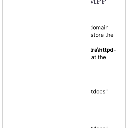
7. Add the site in XAMPP
conf.
We need to enable SSL for this domain
and let XAMPP know where we store the
SSL Cert. So we need to
edit
C:\xampp\apache\conf\extra\httpd-
xampp.conf
And add this code at the
bottom:
## site.test
<
VirtualHost
*:
80
>
DocumentRoot
"C:/xampp/htdocs"
ServerName
site
.
test
ServerAlias
*.
site
.
test
</
VirtualHost
>
<
VirtualHost
*:
443
>