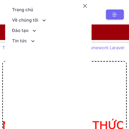
Trang chủ
NenTang.vn
Về chúng tôi
Đào tạo
Khóa học
Lịch khai giảng
Tin tức
Trang chủ Giáo dục
Thiết kế web với framework Laravel
Tạo chứng chỉ SSL trên Localhost