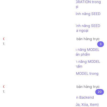
Tạo cấu trúc table bằng tính năng MIGRATION trong
Laravel - Danh mục có liên kết khóa ngoại
Tạo dữ liệu ban đầu cho CSDL bằng tính năng SEED
trong Laravel - Danh mục phẳng
Tạo dữ liệu ban đầu cho CSDL bằng tính năng SEED
trong Laravel - Danh mục có liên kết khóa ngoại
Dự án thực tế mẫu - Trang web bán hàng trực
tuyến - Ánh xạ CSDL và Laravel
3
Tạo lớp (class) ánh xạ CSDL bằng tính năng MODEL
trong Laravel - Danh mục Phẳng - Loại sản phẩm
Tạo lớp (class) ánh xạ CSDL bằng tính năng MODEL
trong Laravel - Danh mục phẳng - Sản phẩm
Tạo mối quan hệ giữa các lớp (class) MODEL trong
Laravel
Dự án thực tế mẫu - Trang web bán hàng trực
tuyến - Thiết kế Backend
20
Thiết kế bố cục (layouts) cho giao diện Backend
Xây dựng chức năng CRUD (Thêm, Sửa, Xóa, Xem)