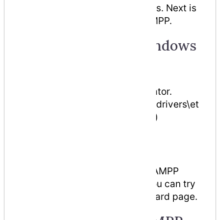
installed and trusted in Windows. Next is
how how to use this cert in XAMPP.
6. Add the site in Windows
hosts
Open notepad as administrator.
Edit C:\Windows\System32\drivers\et
c\hosts (the file have no ext)
Add this in a new line:
127.0
.
0.1
site
.
test
This will tell windows to load XAMPP
when we visit http://site.test You can try
and it will show XAMPP dashboard page.