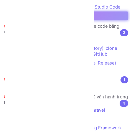
Cài đặt chế độ Debug PHP với Visual Studio Code
Tạo chứng chỉ SSL trên Localhost
Tập làm quen với quản lý source code bằng
GitHub
3
GitHub là gì?
Tạo tài khoản, tạo kho dữ liệu (repository), clone
source, commit/push và pull source với GitHub
Cách đóng gói phiên bản (Alpha, Beta, Release)
bằng Tag trong GitHub
Cài đặt framework Laravel
1
Cài đặt Framework Laravel
Tìm hiểu mô hình kiến trúc MVC vận hành trong
framework Laravel
4
Cấu trúc thư mục trong Framework Laravel
Kiến trúc MVC là gì?
Mô hình kiến trúc MVC vận hành trong Framework