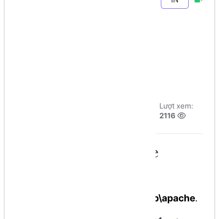
Chương 2
-
Bài 9
.
Tạo chứng chỉ
SSL trên
Localhost
Tác giả:
Dương
Ngày đăng:
Lượt xem:
Nguyễn Phú Cường
9/8/2026, 8:48
2116
Số phút học:
118 phút
1. Navigate to Apache
directory in XAMPP.
In regular install it’s in
C:\xampp\apache
.