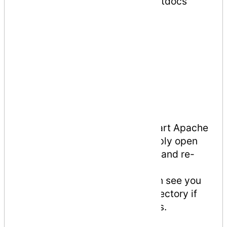
DocumentRoot
"C:/xampp/htdocs"
ServerName
site
.
test
ServerAlias
*.
site
.
test
SSLEngine
on
SSLCertificateFile
"crt/site.test/server.crt"
SSLCertificateKeyFile
"crt/site.test/server.key"
</
VirtualHost
>
After that, you will need to restart Apache
in XAMPP. It’s very simple, simply open
XAMPP Control Panel and
Stop
and re-
Start
Apache Module.
Tips
: In XAMPP conf, as you can see you
can change the domain root directory if
needed. Eg. as sub-dir in htdocs.