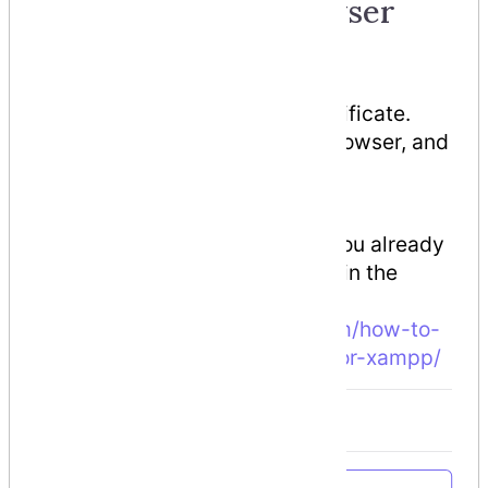
8. Restart your browser
and Done!
This is required to load the certificate.
And visit the domain on your browser, and
you will see green lock!
I hope this tutorial is useful! If you already
use other method, let me know in the
comment ?
Nguồn:
https://shellcreeper.com/how-to-
create-valid-ssl-in-localhost-for-xampp/