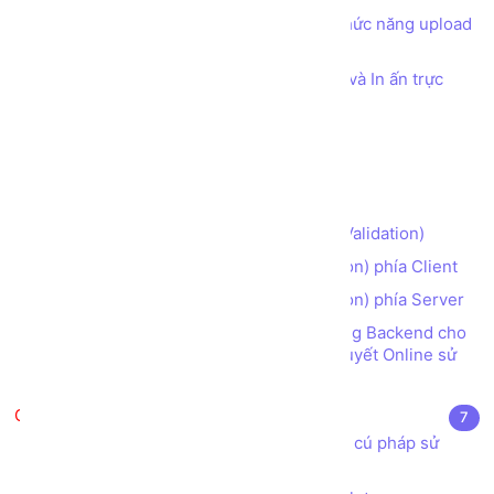
Xây dựng danh mục Sản phẩm có chức năng upload
hình ảnh - Bổ sung menu vào sidebar
Xây dựng chức năng xuất biểu mẫu và In ấn trực
tiếp trên web
Xây dựng chức năng xuất Excel
Xây dựng chức năng xuất PDF
Tạo chức năng Đăng nhập
Lưu đồ Kiểm tra ràng buộc dữ liệu (Validation)
Kiểm tra ràng buộc dữ liệu (Validation) phía Client
Kiểm tra ràng buộc dữ liệu (Validation) phía Server
Bài tập tổng hợp - Tạo các chức năng Backend cho
trang web đọc Truyện Tranh và Tiểu Thuyết Online sử
dụng Laravel framework
AngularJS
7
AngularJS là gì? Cài đặt AngularJS và cú pháp sử
dụng AngularJS