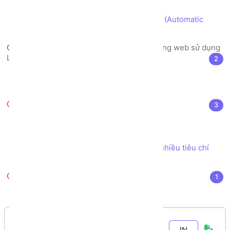
thị giao diện
Cách tự động sinh Ảnh nhiều kích cỡ (Automatic
resize image) khi upload file Ảnh
Danh sách Đồ án xây dựng trang web sử dụng
LARAVEL
2
Đăng ký Đồ án Laravel
Hướng dẫn Nộp Đồ án Laravel
Tài liệu tham khảo
3
Kho sách, nguồn tài liệu tham khảo
SourceCode Dự án mẫu
Xây dựng chức năng Tìm kiếm theo nhiều tiêu chí
bằng Model Eloquent
Thực hiện Đồ án
1
Lộ trình Thực hiện đồ án Web Laravel
IN