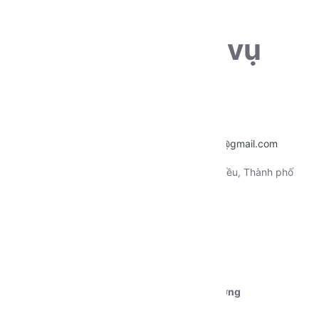
THÔNG TIN LIÊN HỆ
Sẵn sàng phục vụ
khách hàng
Hotline:
0915.659.223
Email:
~
nentangtoituonglai@gmail.com
Địa chỉ:
130 Xô Viết Nghệ Tỉnh, Quận Ninh Kiều, Thành phố
Cần Thơ
Tài khoản 1:
Ngân hàng Vietcombank CN Cần Thơ
STK:
0111000179239
Chủ tài khoản:
Dương Nguyễn Phú Cường