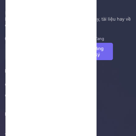
Hệ thống gởi mail NenTang.vn
Nơi chia sẻ các kiến thức nền tảng, sách hay, tài liệu hay về
cuộc sống, văn học, ...
Đăng ký để nhận những tin tức mới nhất từ NenTang
Đăng
ký
Footer 1
Giới thiệu
Cửa hàng
Footer 2
Thống kê truy cập