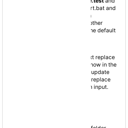
we want to use, in this case
site.test
and
save. Double click the make-cert.bat and
input the domain
site.test
when
prompted. And just do enter in other
question since we already set the default
from cert.conf.
Note
: I don’t know how to do text replace
in .bat script, if you do, let me know in the
comment how to do it and I will update
make-cert.bat to automatically replace
the {{DOMAIN}} with the domain input.
5. Install the cert in
windows.
After that, you will see site.test folder