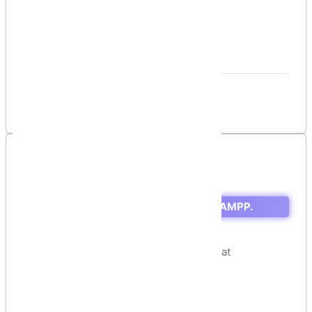
Vui lòng đăng nhập để gởi bình luận!
Đăng nhập
Danh sách bình luận
Chưa có bình luận nào!
Mục lục
1. Navigate to Apache directory in XAMPP.
2. Create a folder in that page.
3. Add this files.
4. Edit cert.conf and Run make-cert.bat
5. Install the cert in windows.
6. Add the site in Windows hosts
7. Add the site in XAMPP conf.
8. Restart your browser and Done!