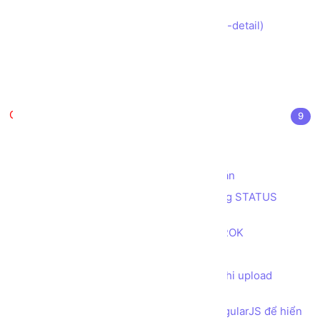
to-cart)
Tạo trang Chi tiết Sản phẩm (product-detail)
Tạo giỏ hàng (cart sidebar)
Tạo trang thanh toán (checkout)
Tạo đơn hàng và gởi mail xác nhận
Bonus
9
Đa ngôn ngữ trong Laravel
Tạo báo cáo với biểu đồ ChartJS
Tạo khung chọn Ngày tháng cho dự án
Tạo các trang thông báo lỗi tương ứng STATUS
CODE
Kiểm tra ứng dụng với tunnel ảo NGROK
Phân trang trong Laravel
Bổ sung khung xem Hình ảnh trước khi upload
(preview image upload)
Tạo API trong Laravel và sử dụng AngularJS để hiển