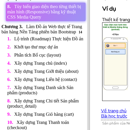
Tùy biến giao diện theo từng thiết bị
Ví dụ
màn hình (Responsive) bằng kỹ thuật
CSS Media Query
Thiết kế tran
Làm Đồ án Web thực tế Trang
bán hàng Nền Tảng phiên bản Bootstrap
14
Lộ trình (Roadmap) Thực hiện Đồ án
Khởi tạo thư mục dự án
Phân tích Bố cục (layout)
Xây dựng Trang chủ (index)
Xây dựng Trang Giới thiệu (about)
Xây dựng Trang Liên hệ (contact)
Xây dựng Trang Danh sách Sản
phẩm (products)
Xây dựng Trang Chi tiết Sản phẩm
(product_detail)
Về trang chủ
Xây dựng Trang Giỏ hàng (cart)
Bài học trước
Xây dựng Trang Thanh toán
Sản phẩm của N
(checkout)