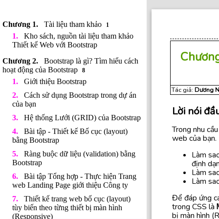
Tài liệu tham khảo
1
Kho sách, nguồn tài liệu tham khảo
Thiết kế Web với Bootstrap
Chương
Bootstrap là gì? Tìm hiểu cách
hoạt động của Bootstrap
8
Giới thiệu Bootstrap
Tác giả:
Dương N
Cách sử dụng Bootstrap trong dự án
của bạn
Lời nói đầ
Hệ thống Lưới (GRID) của Bootstrap
Trong nhu cầu
Bài tập - Thiết kế Bố cục (layout)
web của bạn. 
bằng Bootstrap
Làm sao 
Ràng buộc dữ liệu (validation) bằng
định dạn
Bootstrap
Làm sao 
Bài tập Tổng hợp - Thực hiện Trang
Làm sao 
web Landing Page giới thiệu Công ty
Để đáp ứng các
Thiết kế trang web bố cục (layout)
trong CSS là
tùy biến theo từng thiết bị màn hình
bị màn hình (
(Responsive)