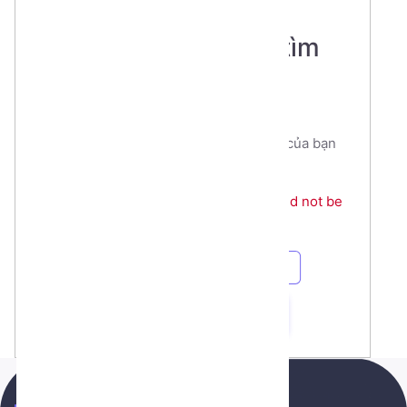
Opps - Trang bạn tìm
không thấy!
Xin lỗi, có vẻ như liên kết đường dẫn của bạn
tìm không chính xác.
The route app/edu/lessons/11752 could not be
found.
Quay về Trang vừa thao tác
Quay về Trang chủ