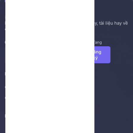
NenTang.vn
Hệ thống gởi mail NenTang.vn
Nơi chia sẻ các kiến thức nền tảng, sách hay, tài liệu hay về
cuộc sống, văn học, ...
Đăng ký để nhận những tin tức mới nhất từ NenTang
Đăng
ký
Footer 1
Giới thiệu
Cửa hàng
Footer 2