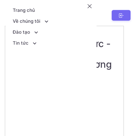
Trang chủ
NenTang.vn
Về chúng tôi
Đào tạo
Nền tảng kiến thức -
Tin tức
Hành trang tới tương
lai