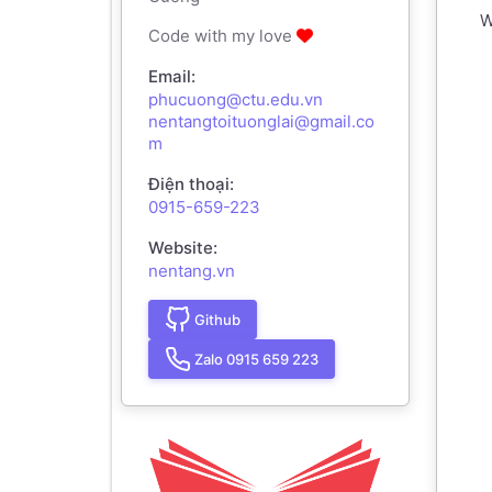
W
Code with my love
Email:
phucuong@ctu.edu.vn
nentangtoituonglai@gmail.co
m
Điện thoại:
0915-659-223
Website:
nentang.vn
Github
Zalo 0915 659 223