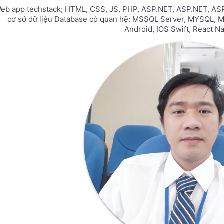
eb app techstack; HTML, CSS, JS, PHP, ASP.NET, ASP.NET, ASP.
cơ sở dữ liệu Database có quan hệ: MSSQL Server, MYSQL, Ma
Android, IOS Swift, React Nat