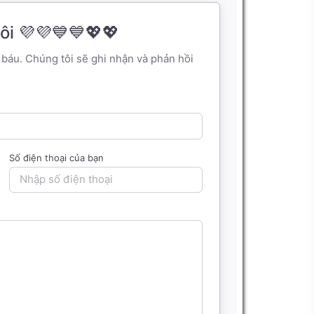
ôi 💜💜💙💙💖💖
uý báu. Chúng tôi sẽ ghi nhận và phản hồi
Số điện thoại của bạn