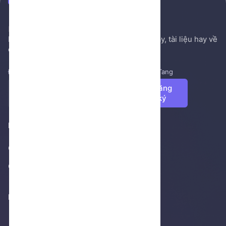
NenTang.vn
Hệ thống gởi mail NenTang.vn
Nơi chia sẻ các kiến thức nền tảng, sách hay, tài liệu hay về
cuộc sống, văn học, ...
Đăng ký để nhận những tin tức mới nhất từ NenTang
Đăng
ký
Footer 1
Giới thiệu
Cửa hàng
Footer 2