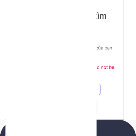
Opps - Trang bạn tìm
không thấy!
Xin lỗi, có vẻ như liên kết đường dẫn của bạn
tìm không chính xác.
The route app/edu/lessons/11799 could not be
found.
Quay về Trang vừa thao tác
Quay về Trang chủ