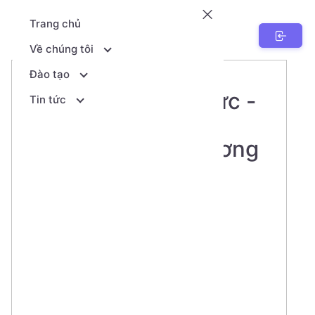
Trang chủ
NenTang.vn
Về chúng tôi
Đào tạo
Nền tảng kiến thức -
Tin tức
Hành trang tới tương
lai