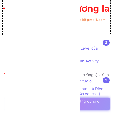
Các khái niệm
2
Các khái niệm về phiên bản SDK, API Level của
Android
Tìm hiểu về vòng đời của một màn hình Activity
LifeCycle
Giới thiệu, cài đặt, cấu hình môi trường lập trình
3
Cài đặt trình soạn thảo code Android Studio IDE
Cài đặt công cụ hiển thị đồng bộ màn hình từ Điện
thoại Android sang Máy tính PC (Mirror Screencast)
Các thư viện hữu ích trong lập trình Ứng dụng di
động Android