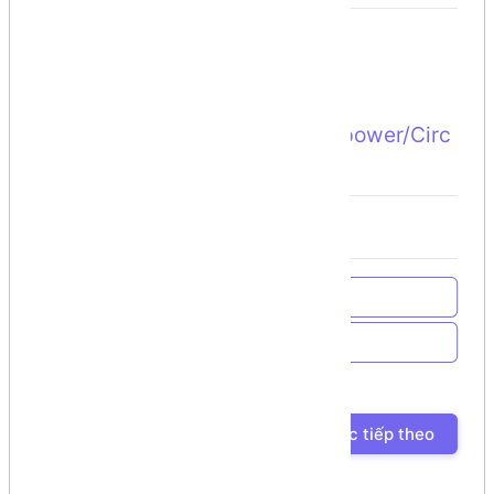
Thư viện UI
Tạo hình ảnh dạng tròn
Circle:
https://github.com/lopspower/Circ
ularImageView
Về trang chủ
Về Chương trình học
Bài học trước
Bài học tiếp theo