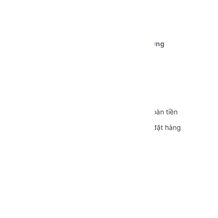
Ngân hàng Vietcombank CN Cần Thơ
STK:
0111000179239
Chủ tài khoản:
Dương Nguyễn Phú Cường
CÁC CHÍNH SÁCH
Quy định sử dụng
Vận chuyển
Bảo mật thông tin
Đổi trả và Hoàn tiền
Hình thức thanh toán
Hướng dẫn đặt hàng