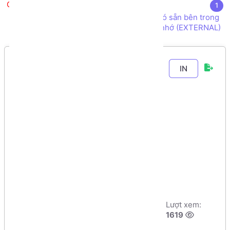
Lập trình Storage
1
Thao tác với bộ nhớ lưu trữ Storage có sẵn bên trong
máy (INTERNAL) và thiết bị ngoại vi thẻ nhớ (EXTERNAL)
Chương 3
-
Bài 3
.
IN
Các thư viện hữu
ích trong lập
trình Ứng dụng di
động Android
Tác giả:
Dương
Ngày đăng:
Lượt xem:
Nguyễn Phú Cường
6/8/2026, 9:1
1619
Số phút học:
77 phút