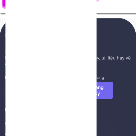
NenTang.vn
Hệ thống gởi mail NenTang.vn
Nơi chia sẻ các kiến thức nền tảng, sách hay, tài liệu hay về
cuộc sống, văn học, ...
Đăng ký để nhận những tin tức mới nhất từ NenTang
Đăng
ký
Footer 1
Giới thiệu
Cửa hàng