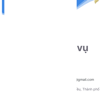
THÔNG TIN LIÊN HỆ
Sẵn sàng phục vụ
khách hàng
Hotline:
0915.659.223
Email:
~
nentangtoituonglai@gmail.com
Địa chỉ:
130 Xô Viết Nghệ Tỉnh, Quận Ninh Kiều, Thành phố
Cần Thơ
Tài khoản 1: