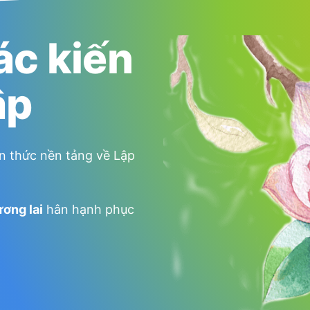
ác kiến
ập
n thức nền tảng về Lập
ương lai
hân hạnh phục