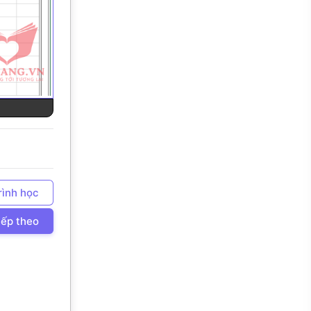
rình học
iếp theo