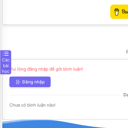
B
Các
bài
Vui lòng đăng nhập để gởi bình luận!
học
Đăng nhập
Da
Chưa có bình luận nào!