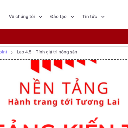
ủ
Về chúng tôi
Đào tạo
Tin tức
oint
Lab 4.5 - Tính giá trị nông sản