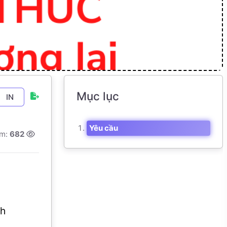
Mục lục
IN
Yêu cầu
em:
682
ch