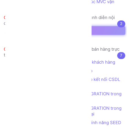
Thực hiện code theo mô hình kiến trúc MVC vận
hành trong Framework Laravel
Sử dụng Template Engine để trình diễn nội
dung trong các VIEW
2
Template Engine là gì?
Blade Template Engine trong Laravel
Dự án thực tế mẫu - Trang web bán hàng trực
tuyến - Thiết kế CSDL
7
Phân tích các yêu cầu, nghiệp vụ của khách hàng
Mô hình thiết kế CSDL mẫu VPPShop
Khởi tạo database VPPShop, thiết lập kết nối CSDL
trong Laravel
Tạo cấu trúc table bằng tính năng MIGRATION trong
Laravel - Danh mục phẳng
Tạo cấu trúc table bằng tính năng MIGRATION trong
Laravel - Danh mục có liên kết khóa ngoại
Tạo dữ liệu ban đầu cho CSDL bằng tính năng SEED
trong Laravel - Danh mục phẳng