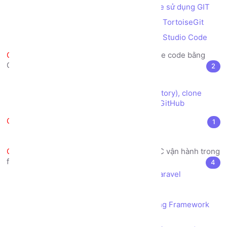
Cài đặt nền tảng quản lý Source Code sử dụng GIT
Cài đặt công cụ quản lý Source Code TortoiseGit
Cài đặt chế độ Debug PHP với Visual Studio Code
Tập làm quen với quản lý source code bằng
GitHub
2
GitHub là gì?
Tạo tài khoản, tạo kho dữ liệu (repository), clone
source, commit/push và pull source với GitHub
Cài đặt framework Laravel
1
Cài đặt Framework Laravel
Tìm hiểu mô hình kiến trúc MVC vận hành trong
framework Laravel
4
Cấu trúc thư mục trong Framework Laravel
Kiến trúc MVC là gì?
Mô hình kiến trúc MVC vận hành trong Framework
Laravel