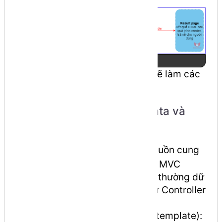
Ảnh số 1
Một
thường sẽ làm các
Template Engine
nhiệm vụ sau:
Nhận thông tin đầu vào (data và
template)
Nhận
từ nguồn cung
dữ liệu (data)
cấp. Nếu code theo mô hình MVC
(Model-View-Controller) thì thường dữ
liệu (data) sẽ được truyền từ Controller
-> View
Nhận khuôn mẫu giao diện (template):