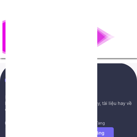
NenTang.vn
Hệ thống gởi mail NenTang.vn
Nơi chia sẻ các kiến thức nền tảng, sách hay, tài liệu hay về
cuộc sống, văn học, ...
Đăng ký để nhận những tin tức mới nhất từ NenTang
Đăng