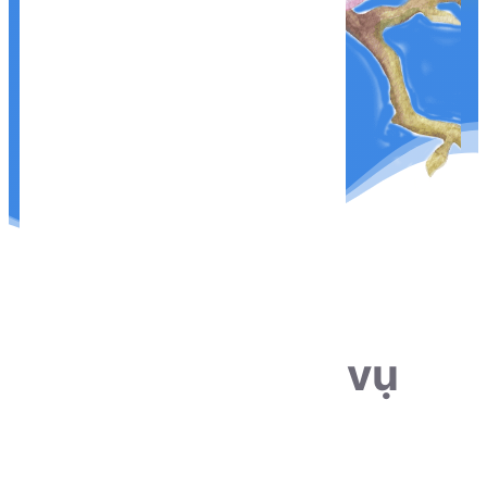
THÔNG TIN LIÊN HỆ
Sẵn sàng phục vụ
khách hàng
Hotline:
0915.659.223
Email: