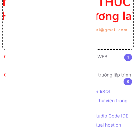
Bức tranh Tổng thể về Lập trình WEB
1
Sơ đồ vận hành của một Website
Giới thiệu, cài đặt, cấu hình môi trường lập trình
8
Cài đặt web server XAMPP
Cài đặt công cụ truy vấn database HeidiSQL
Cài đặt Composer để quản lý các gói thư viện trong
PHP
Cài đặt trình soạn thảo code Visual Studio Code IDE
Tạo tên miền ảo trên máy cục bộ (virtual host on
localhost) bằng XAMPP