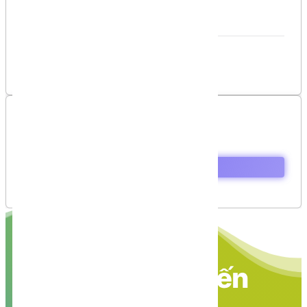
Đăng nhập
Danh sách bình luận
Chưa có bình luận nào!
Mục lục
Teamplete engine là gì
Nhiệm vụ của Template Engine
Nền tảng các kiến