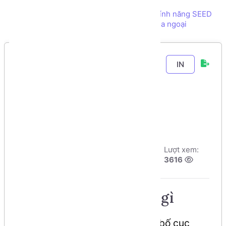
Tạo dữ liệu ban đầu cho CSDL bằng tính năng SEED
trong Laravel - Danh mục có liên kết khóa ngoại
Chương 7
-
Bài 1
.
IN
Template Engine
là gì?
Tác giả:
Dương
Ngày đăng:
Lượt xem:
Nguyễn Phú Cường
8/8/2026, 12:52
3616
Số phút học:
63 phút
Teamplete engine là gì
Template đó chính là 1 mẫu bố cục