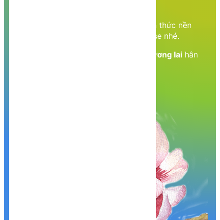
thức học tập
Cùng nhau học tập, khám phá các kiến thức nền
tảng về Lập trình web, mobile, database nhé.
Nền tảng kiến thức - Hành trang tới tương lai
hân
hạnh phục vụ Quý khách!
Khám phá, trải nghiệm ngay