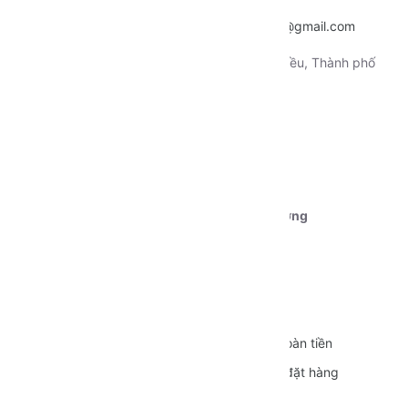
~
nentangtoituonglai@gmail.com
Địa chỉ:
130 Xô Viết Nghệ Tỉnh, Quận Ninh Kiều, Thành phố
Cần Thơ
Tài khoản 1:
Ngân hàng Vietcombank CN Cần Thơ
STK:
0111000179239
Chủ tài khoản:
Dương Nguyễn Phú Cường
CÁC CHÍNH SÁCH
Quy định sử dụng
Vận chuyển
Bảo mật thông tin
Đổi trả và Hoàn tiền
Hình thức thanh toán
Hướng dẫn đặt hàng