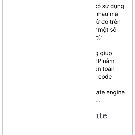
chung cho tất cả các trang có sử dụng
lại những thành phần giống nhau mà
không phải viết lại toàn bộ, từ đó trên
mỗi trang, chỉ cần thay đổi ở một số
nơi được chỉ định trên trang từ
template.
Template engine có tác dụng giúp
sạch đi những đoạn code PHP nằm
trong View nên tách biệt hoàn toàn
giữa người cắt CSS và người code
PHP.
Hiện nay có khá nhiều template engine
thông dụng như Twig, Blade...
Nhiệm vụ của Template
Engine