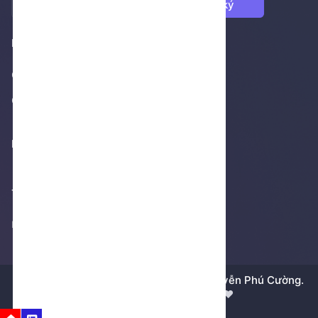
ký
Footer 1
Giới thiệu
Cửa hàng
Footer 2
Thống kê truy cập
Không thể tải thống kê
Bản quyền © 2018 - 2026 bởi
Dương Nguyễn Phú Cường.
Được xây dựng bằng tất cả ❤️