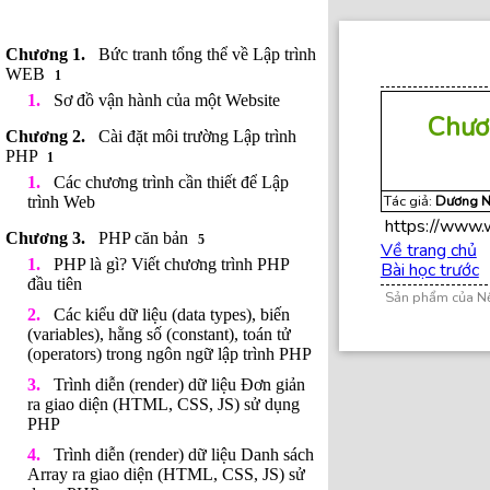
Bức tranh tổng thể về Lập trình
WEB
1
Sơ đồ vận hành của một Website
Chươ
Cài đặt môi trường Lập trình
PHP
1
Các chương trình cần thiết để Lập
Tác giả:
Dương N
trình Web
https://www.
PHP căn bản
5
Về trang chủ
PHP là gì? Viết chương trình PHP
Bài học trước
đầu tiên
Sản phẩm của N
Các kiểu dữ liệu (data types), biến
(variables), hằng số (constant), toán tử
(operators) trong ngôn ngữ lập trình PHP
Trình diễn (render) dữ liệu Đơn giản
ra giao diện (HTML, CSS, JS) sử dụng
PHP
Trình diễn (render) dữ liệu Danh sách
Array ra giao diện (HTML, CSS, JS) sử