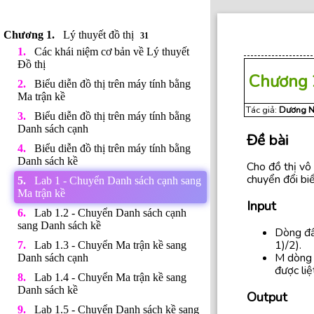
Lý thuyết đồ thị
31
Các khái niệm cơ bản về Lý thuyết
Đồ thị
Chương 
Biểu diễn đồ thị trên máy tính bằng
Ma trận kề
Tác giả:
Dương N
Biểu diễn đồ thị trên máy tính bằng
Danh sách cạnh
Đề bài
Biểu diễn đồ thị trên máy tính bằng
Danh sách kề
Cho đồ thị vô
chuyển đổi biể
Lab 1 - Chuyển Danh sách cạnh sang
Ma trận kề
Input
Lab 1.2 - Chuyển Danh sách cạnh
sang Danh sách kề
Dòng đầ
1)/2).
Lab 1.3 - Chuyển Ma trận kề sang
M dòng t
Danh sách cạnh
được liệ
Lab 1.4 - Chuyển Ma trận kề sang
Danh sách kề
Output
Lab 1.5 - Chuyển Danh sách kề sang