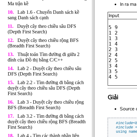
In ra ma
Ma trận kề
Lab 1.6 - Chuyển Danh sách kề
Input
sang Danh sách cạnh
Duyệt cây theo chiều sâu DFS
5 9

(Depth First Search)
1 2

1 3

Duyệt cây theo chiều rộng BFS
1 4

(Breadth First Search)
2 3

Thuật toán Tìm đường đi giữa 2
2 4

đỉnh của Đồ thị bằng C/C++
2 5

3 4

Lab 2 - Duyệt cây theo chiều sâu
3 5

DFS (Depth First Search)
Lab 2.2 - Tìm đường đi bằng cách
duyệt cây theo chiều sâu DFS (Depth
First Search)
Giải
Lab 3 - Duyệt cây theo chiều rộng
BFS (Breadth First Search)
Source 
Lab 3.2 - Tìm đường đi bằng cách
duyệt cây theo chiều rộng BFS (Breadth
#include<
First Search)
#include 
using
nam
Lab 4 - Tìm các thành phần liên