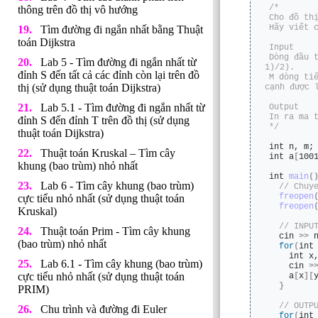
/*
thông trên đồ thị vô hướng
Cho đồ th
Hãy viết 
Tìm đường đi ngắn nhất bằng Thuật
toán Dijkstra
Input
Dòng đầu 
Lab 5 - Tìm đường đi ngắn nhất từ
1)/2).
đỉnh S đến tất cả các đỉnh còn lại trên đồ
M dòng ti
thị (sử dụng thuật toán Dijkstra)
cạnh được 
Lab 5.1 - Tìm đường đi ngắn nhất từ
Output
In ra ma 
đỉnh S đến đỉnh T trên đồ thị (sử dụng
*/
thuật toán Dijkstra)
int
 n, m;
Thuật toán Kruskal – Tìm cây
int
 a
[
100
khung (bao trùm) nhỏ nhất
int
main
(
Lab 6 - Tìm cây khung (bao trùm)
 // Chuy
freopen
cực tiểu nhỏ nhất (sử dụng thuật toán
freopen
Kruskal)
 // INPU
Thuật toán Prim - Tìm cây khung
  cin 
>>
 
(bao trùm) nhỏ nhất
for
(
int
int
 x
Lab 6.1 - Tìm cây khung (bao trùm)
    cin 
>
cực tiểu nhỏ nhất (sử dụng thuật toán
    a
[
x
][
}
PRIM)
 // OUTP
Chu trình và đường đi Euler
for
(
int