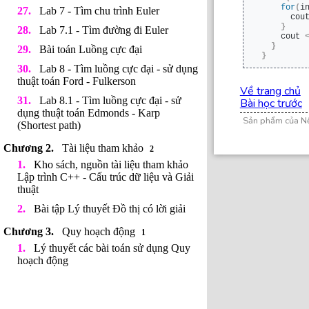
for
(
i
Lab 7 - Tìm chu trình Euler
      cou
}
Lab 7.1 - Tìm đường đi Euler
    cout 
}
Bài toán Luồng cực đại
}
Lab 8 - Tìm luồng cực đại - sử dụng
thuật toán Ford - Fulkerson
Về trang chủ
Lab 8.1 - Tìm luồng cực đại - sử
Bài học trước
dụng thuật toán Edmonds - Karp
Sản phẩm của N
(Shortest path)
Tài liệu tham khảo
2
Kho sách, nguồn tài liệu tham khảo
Lập trình C++ - Cấu trúc dữ liệu và Giải
thuật
Bài tập Lý thuyết Đồ thị có lời giải
Quy hoạch động
1
Lý thuyết các bài toán sử dụng Quy
hoạch động