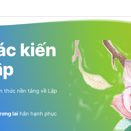
ác kiến
ập
n thức nền tảng về Lập
ương lai
hân hạnh phục