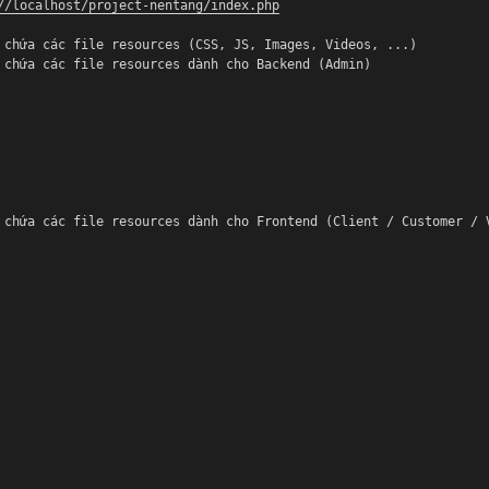
//localhost/project-nentang/index.php
c
chứa các file resources (CSS, JS, Images, Videos,
...)
c
chứa các file resources dành cho Backend (Admin)
c
chứa các file resources dành cho Frontend (Client
/ Customer / 