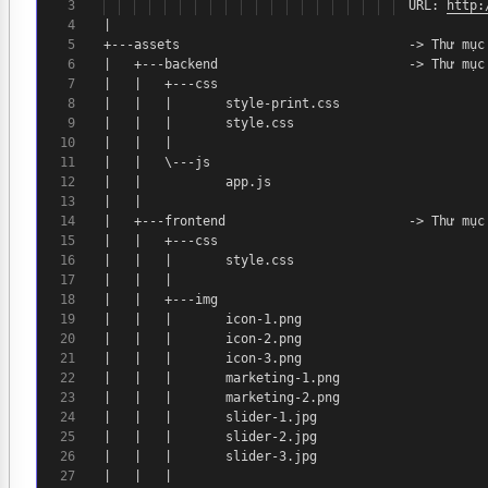
3
URL:
http:
4
|
5
+---assets -> Thư mụ
6
| +---backend -> Thư mụ
7
| | +---css
8
| | | style-print.css
9
| | | style.css
10
| | |
11
| | \---js
12
| | app.js
13
| |
14
| +---frontend -> Thư mụ
15
| | +---css
16
| | | style.css
17
| | |
18
| | +---img
19
| | | icon-1.png
20
| | | icon-2.png
21
| | | icon-3.png
22
| | | marketing-1.png
23
| | | marketing-2.png
24
| | | slider-1.jpg
25
| | | slider-2.jpg
26
| | | slider-3.jpg
27
| | |