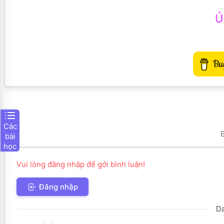
Ủ
Các
B
bài
học
Vui lòng đăng nhập để gởi bình luận!
Đăng nhập
Da