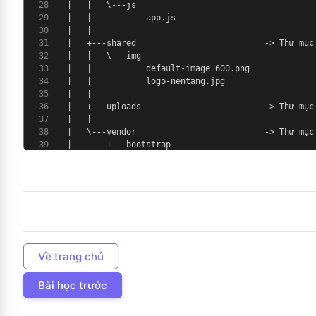
28
| | \---js
29
| | app.js
30
| |
31
| +---shared -> Thư mụ
32
| | \---img
33
| | default-image_600.png
34
| | logo-nentang.jpg
35
| |
36
| +---uploads -> Thư mụ
37
| |
38
| \---vendor -> Thư mụ
39
| +---bootstrap
Về trang chủ
Bài học trước