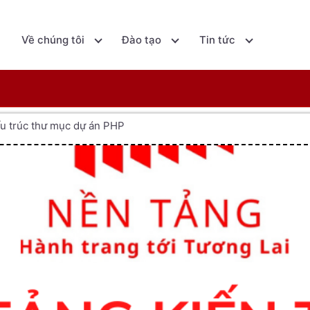
ủ
Về chúng tôi
Đào tạo
Tin tức
ấu trúc thư mục dự án PHP