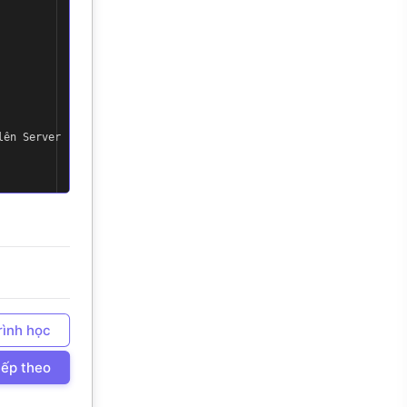
lên Server
rình học
iếp theo