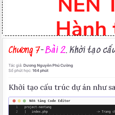
Chương 7
-
Bài 2
. Khởi tạo cấ
Tác giả:
Dương Nguyễn Phú Cường
Số phút học:
164 phút
Khởi tạo cấu trúc dự án như s
1
project-nentang
2
| index.php -> Trang
c