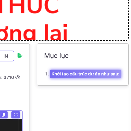
Mục lục
IN
Khởi tạo cấu trúc dự án như sau:
m:
3710