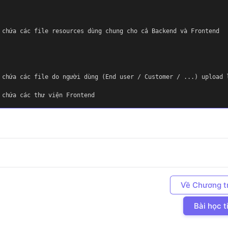
c
chứa các file resources dùng chung cho cả Backend
và Frontend
c
chứa các file do người dùng (End user / Customer /
...) upload 
c
chứa các thư viện Frontend
Về Chương t
Bài học t