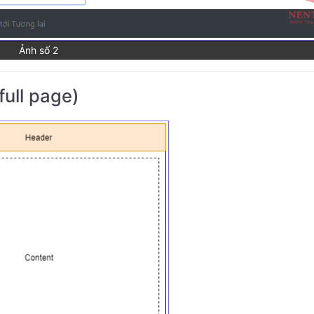
Ảnh số 2
full page)