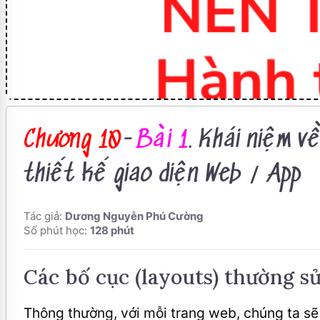
Chương 10
-
Bài 1
. Khái niệm v
thiết kế giao diện Web / App
Tác giả:
Dương Nguyễn Phú Cường
Số phút học:
128 phút
Các bố cục (layouts) thường s
Thông thường, với mỗi trang web, chúng ta sẽ