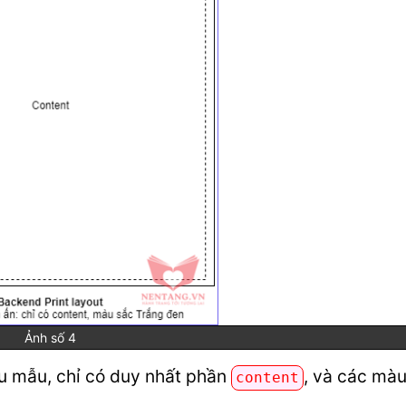
Ảnh số 4
ểu mẫu, chỉ có duy nhất phần
, và các mà
content