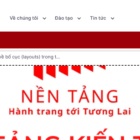
ủ
Về chúng tôi
Đào tạo
Tin tức
ề bố cục (layouts) trong t...