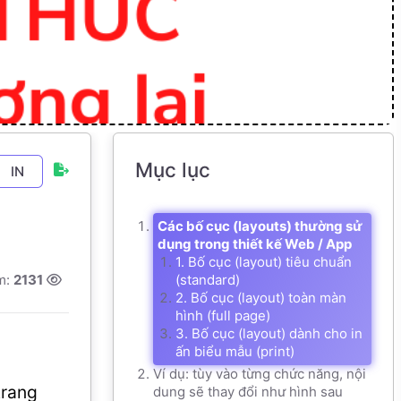
Mục lục
IN
Các bố cục (layouts) thường sử
dụng trong thiết kế Web / App
1. Bố cục (layout) tiêu chuẩn
m:
2131
(standard)
2. Bố cục (layout) toàn màn
hình (full page)
3. Bố cục (layout) dành cho in
ấn biểu mẫu (print)
Ví dụ: tùy vào từng chức năng, nội
trang
dung sẽ thay đổi như hình sau