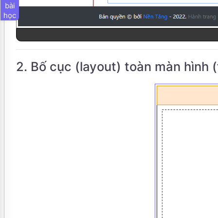
bài
học
2. Bố cục (layout) toàn màn hình (