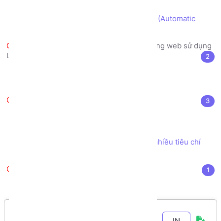
thị giao diện
Cách tự động sinh Ảnh nhiều kích cỡ (Automatic
resize image) khi upload file Ảnh
Danh sách Đồ án xây dựng trang web sử dụng
LARAVEL
2
Đăng ký Đồ án Laravel
Hướng dẫn Nộp Đồ án Laravel
Tài liệu tham khảo
3
Kho sách, nguồn tài liệu tham khảo
SourceCode Dự án mẫu
Xây dựng chức năng Tìm kiếm theo nhiều tiêu chí
bằng Model Eloquent
Thực hiện Đồ án
1
Lộ trình Thực hiện đồ án Web Laravel
IN