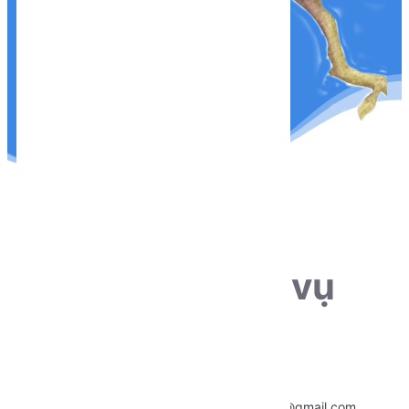
THÔNG TIN LIÊN HỆ
Sẵn sàng phục vụ
khách hàng
Hotline:
0915.659.223
Email:
~
nentangtoituonglai@gmail.com