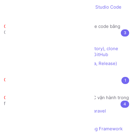
Cài đặt chế độ Debug PHP với Visual Studio Code
Tạo chứng chỉ SSL trên Localhost
Tập làm quen với quản lý source code bằng
GitHub
3
GitHub là gì?
Tạo tài khoản, tạo kho dữ liệu (repository), clone
source, commit/push và pull source với GitHub
Cách đóng gói phiên bản (Alpha, Beta, Release)
bằng Tag trong GitHub
Cài đặt framework Laravel
1
Cài đặt Framework Laravel
Tìm hiểu mô hình kiến trúc MVC vận hành trong
framework Laravel
4
Cấu trúc thư mục trong Framework Laravel
Kiến trúc MVC là gì?
Mô hình kiến trúc MVC vận hành trong Framework