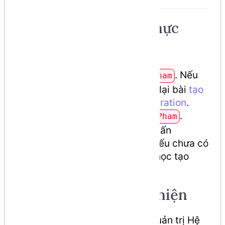
Yêu cầu cần có khi thực
hiện chức năng
Cần phải có table
. Nếu
loaisanpham
chưa có table, vui lòng xem lại bài
tạo
cấu trúc database bằng migration
.
Cần phải có model
.
LoaiSanPham
Chúng ta sẽ thực hiện truy vấn
database dựa trên model. Nếu chưa có
model, vui lòng xem lại bài học tạo
model
Chức năng cần thực hiện
Cần tạo chức năng dành cho Quản trị Hệ