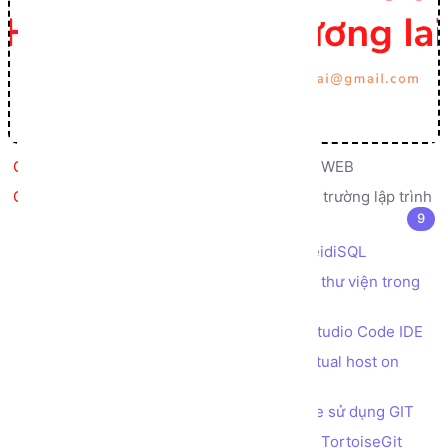
Bức tranh Tổng thể về Lập trình WEB
Giới thiệu, cài đặt, cấu hình môi trường lập trình
9
Cài đặt web server XAMPP
Cài đặt công cụ truy vấn database HeidiSQL
Cài đặt Composer để quản lý các gói thư viện trong
PHP
Cài đặt trình soạn thảo code Visual Studio Code IDE
Tạo tên miền ảo trên máy cục bộ (virtual host on
localhost) bằng XAMPP
Cài đặt nền tảng quản lý Source Code sử dụng GIT
Cài đặt công cụ quản lý Source Code TortoiseGit