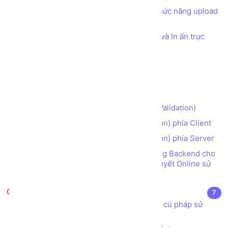
Xây dựng danh mục Sản phẩm có chức năng upload
hình ảnh - Bổ sung menu vào sidebar
Xây dựng chức năng xuất biểu mẫu và In ấn trực
tiếp trên web
Xây dựng chức năng xuất Excel
Xây dựng chức năng xuất PDF
Tạo chức năng Đăng nhập
Lưu đồ Kiểm tra ràng buộc dữ liệu (Validation)
Kiểm tra ràng buộc dữ liệu (Validation) phía Client
Kiểm tra ràng buộc dữ liệu (Validation) phía Server
Bài tập tổng hợp - Tạo các chức năng Backend cho
trang web đọc Truyện Tranh và Tiểu Thuyết Online sử
dụng Laravel framework
AngularJS
7
AngularJS là gì? Cài đặt AngularJS và cú pháp sử
dụng AngularJS