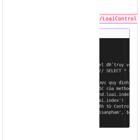
Hiệu chỉnh file
app/Http/Controllers/Backend/LoaiControll
use App\Loai;
1
2
public function index()
3
{
4
// Sử dụng Eloquent Model để truy vấn d
5
$dsLoai = Loai::all(); // SELECT * FROM 
6
7
// Đường dẫn đến view được quy định như
8
// Mặc định đường dẫn gốc của method vi
9
// Hiển thị view `backend.loai.index`
10
return view('backend.loai.index')
11
// với dữ liệu truyền từ Controller
12
->with('danhsachloaisanpham', $dsLoa
13
}
14
Tạo view
index.blade.php