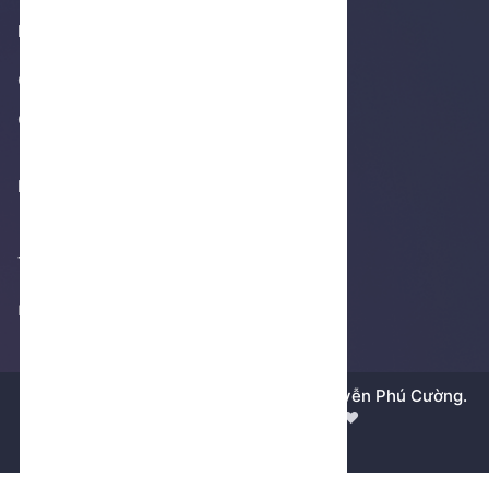
Footer 1
Giới thiệu
Cửa hàng
Footer 2
Thống kê truy cập
Không thể tải thống kê
Bản quyền © 2018 - 2026 bởi
Dương Nguyễn Phú Cường.
Được xây dựng bằng tất cả ❤️