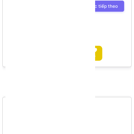
Bài học tiếp theo
Ủng hộ tác giả
Bình luận
Bình luận của bạn
Vui lòng đăng nhập để gởi bình luận!
Đăng nhập
Danh sách bình luận