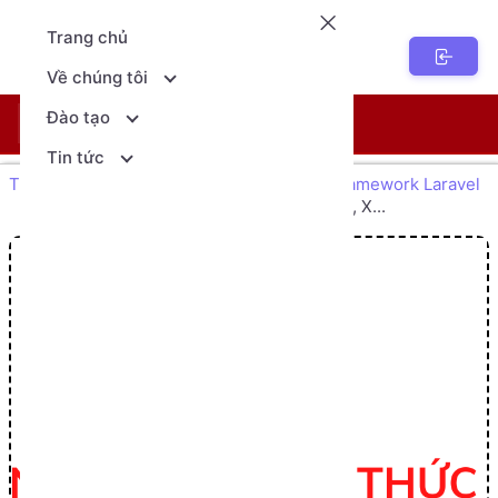
Trang chủ
NenTang.vn
Về chúng tôi
Đào tạo
Khóa học
Lịch khai giảng
Tin tức
Trang chủ Giáo dục
Thiết kế web với framework Laravel
Xây dựng chức năng CRUD (Thêm, Sửa, X...