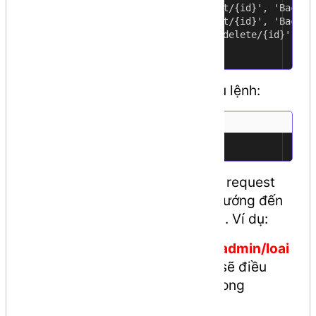
Route::get('/admin/loai/edit/{id}', 'Backen
9
Route::put('/admin/loai/edit/{id}', 'Backen
10
Route::delete('/admin/loai/delete/{id}', 'B
11
12
Kiểm tra các route bằng câu lệnh:
php artisan route:list
1
Nếu người dùng (client) gởi các request
đến server thì Laravel sẽ điều hướng đến
các action cụ thể như bảng trên. Ví dụ:
http://tenmiencuaban.com/
admin/loai
sanpham (GET)
-> Laravel sẽ điều
hướng đến action
index()
trong
controller