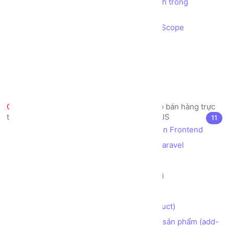
Cách mô hình kiến trúc MVC vận hành trong
AngularJS
Cách sử dụng AngularJS Controller, Scope
Cách sử dụng AngularJS Directive
Cách sử dụng AngularJS Event
Cách sử dụng AngularJS Filter
Cách sử dụng AngularJS Validation
Dự án thực tế mẫu - Trang web bán hàng trực
tuyến - Thiết kế Frontend sử dụng AngularJS
11
Thiết kế bố cục (layouts) cho giao diện Frontend
Tích hợp AngularJS vào framework Laravel
Tạo giao diện trang chủ (index)
Tạo giao diện trang Giới thiệu (about)
Tạo giao diện trang Liên hệ (contact)
Tạo trang danh sách Sản phẩm (product)
Tạo nút Thêm vào giỏ hàng cho từng sản phẩm (add-