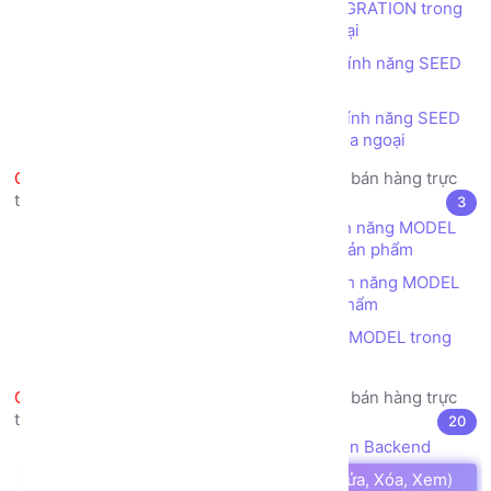
Tạo cấu trúc table bằng tính năng MIGRATION trong
Laravel - Danh mục có liên kết khóa ngoại
Tạo dữ liệu ban đầu cho CSDL bằng tính năng SEED
trong Laravel - Danh mục phẳng
Tạo dữ liệu ban đầu cho CSDL bằng tính năng SEED
trong Laravel - Danh mục có liên kết khóa ngoại
Dự án thực tế mẫu - Trang web bán hàng trực
tuyến - Ánh xạ CSDL và Laravel
3
Tạo lớp (class) ánh xạ CSDL bằng tính năng MODEL
trong Laravel - Danh mục Phẳng - Loại sản phẩm
Tạo lớp (class) ánh xạ CSDL bằng tính năng MODEL
trong Laravel - Danh mục phẳng - Sản phẩm
Tạo mối quan hệ giữa các lớp (class) MODEL trong
Laravel
Dự án thực tế mẫu - Trang web bán hàng trực
tuyến - Thiết kế Backend
20
Thiết kế bố cục (layouts) cho giao diện Backend
Xây dựng chức năng CRUD (Thêm, Sửa, Xóa, Xem)