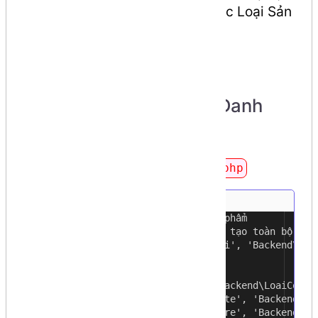
thống (Admin) quản lý Danh mục Loại Sản
phẩm.
Cách thực hiện
Step 1: tạo các routes Danh
mục sản phẩm
Hiệu chỉnh file
routes/web.php
// route Danh mục Loại Sản phẩm
1
// Hàm Route::resource() sẽ tạo toàn bộ cá
2
Route::resource('/admin/loai', 'Backend\Loa
3
4
// Hoặc route riêng lẻ
5
Route::get('admin/loai', 'Backend\LoaiContr
6
Route::get('admin/loai/create', 'Backend\Lo
7
Route::post('admin/loai/store', 'Backend\Lo
8