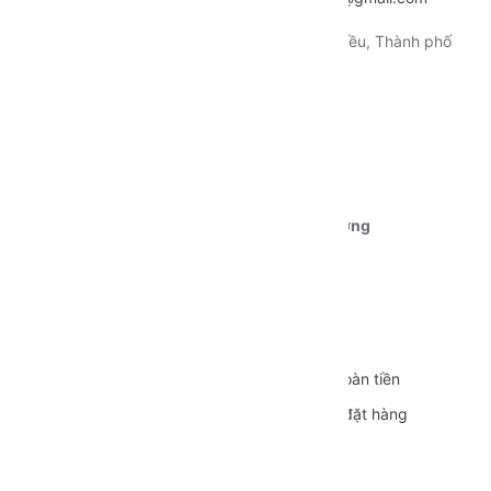
Địa chỉ:
130 Xô Viết Nghệ Tỉnh, Quận Ninh Kiều, Thành phố
Cần Thơ
Tài khoản 1:
Ngân hàng Vietcombank CN Cần Thơ
STK:
0111000179239
Chủ tài khoản:
Dương Nguyễn Phú Cường
CÁC CHÍNH SÁCH
Quy định sử dụng
Vận chuyển
Bảo mật thông tin
Đổi trả và Hoàn tiền
Hình thức thanh toán
Hướng dẫn đặt hàng