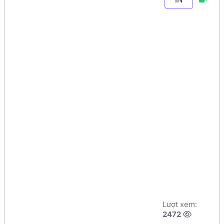
Chương 9
-
Bài 2
.
Xây dựng chức
năng CRUD
(Thêm, Sửa,
Xóa, Xem) danh
mục phẳng -
Loại sản phẩm
(index)
Tác giả:
Dương
Ngày đăng:
Lượt xem:
Nguyễn Phú Cường
5/8/2026, 23:23
2472
Số phút học:
59 phút