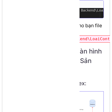
php artisan
make
:controller Backend\LoaiCo
1
Laravel Framework sẽ tạo cho bạn file
controller ở
app\Http\Controllers\Backend\LoaiCont
Step 3: thực hiện tạo màn hình
hiển thị danh sách Loại Sản
phẩm (index)
Mô hình hoạt động của index: