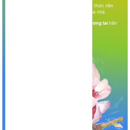
Cùng nhau học tập, khám phá các kiến thức nền
tảng về Lập trình web, mobile, database nhé.
Nền tảng kiến thức - Hành trang tới tương lai
hân
hạnh phục vụ Quý khách!
Khám phá, trải nghiệm ngay