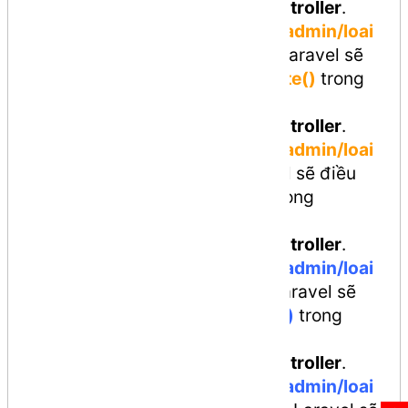
Backend\LoaiSanPhamController
.
http://tenmiencuaban.com/
admin/loai
sanpham/create (GET)
-> Laravel sẽ
điều hướng đến action
create()
trong
controller
Backend\LoaiS
anPhamController
.
http://tenmiencuaban.com/
admin/loai
sanpham (POST)
-> Laravel sẽ điều
hướng đến action
store()
trong
controller
Backend\LoaiS
anPhamController
.
http://tenmiencuaban.com
/
admin/loai
sanpham/1/edit (GET)
-> Laravel sẽ
điều hướng đến action
edit()
trong
controller
Backend\LoaiS
anPhamController
.
http://tenmiencuaban.com
/
admin/loai