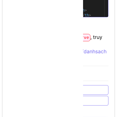
<
th
>
Mã
</
th
>
34
<
th
>
Tên
</
th
>
35
<
th
>
Hình ảnh
</
th
>
36
<
th
>
Thuộc loại
</
th
>
37
Kiểm tra action index
Chạy câu lệnh
, truy
php artisan serve
cập địa
chỉ
http://127.0.0.1:8000/admin/danhsach
sanpham
để kiểm tra kết quả.
Về trang chủ
Về Chương trình học
Bài học trước