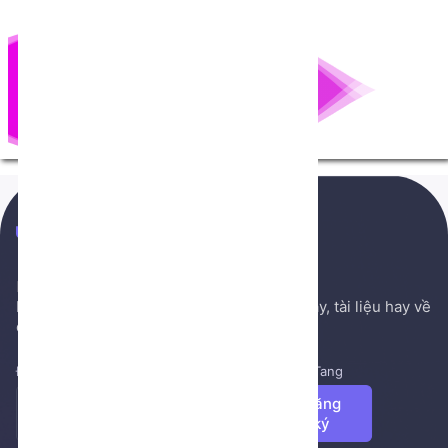
NenTang.vn
Hệ thống gởi mail NenTang.vn
Nơi chia sẻ các kiến thức nền tảng, sách hay, tài liệu hay về
cuộc sống, văn học, ...
Đăng ký để nhận những tin tức mới nhất từ NenTang
Đăng
ký