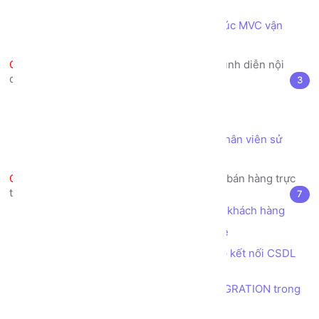
Laravel
Thực hiện code theo mô hình kiến trúc MVC vận
hành trong Framework Laravel
Sử dụng Template Engine để trình diễn nội
dung trong các VIEW
3
Template Engine là gì?
Blade Template Engine trong Laravel
Bài tập View - tạo trang Danh sách nhân viên sử
dụng Blade Template
Dự án thực tế mẫu - Trang web bán hàng trực
tuyến - Thiết kế CSDL
7
Phân tích các yêu cầu, nghiệp vụ của khách hàng
Mô hình thiết kế CSDL mẫu Sunshine
Khởi tạo database sunshine, thiết lập kết nối CSDL
trong Laravel
Tạo cấu trúc table bằng tính năng MIGRATION trong
Laravel - Danh mục phẳng