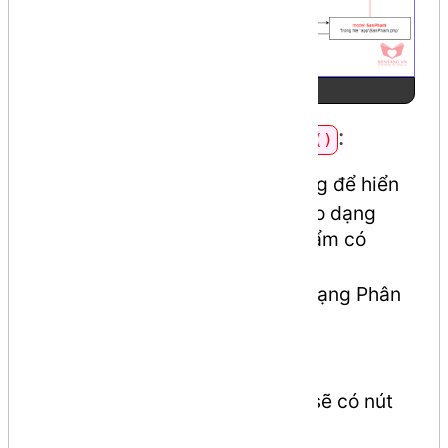
Ảnh số 1
Viết code cho action
:
index()
Action
thường dùng để hiển
index()
thị màn hình danh sách (theo dạng
bảng dòng, cột) các sản phẩm có
trong table
loaisanpham
Danh sách thường hiển thị dạng Phân
trang.
Trên màn hình sẽ có nút
Thêm Sản phẩm mới
Trong mỗi dòng Sản phẩm, sẽ có nút
,
Sửa
Xóa