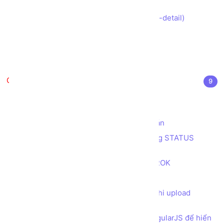
to-cart)
Tạo trang Chi tiết Sản phẩm (product-detail)
Tạo giỏ hàng (cart sidebar)
Tạo trang thanh toán (checkout)
Tạo đơn hàng và gởi mail xác nhận
Bonus
9
Đa ngôn ngữ trong Laravel
Tạo báo cáo với biểu đồ ChartJS
Tạo khung chọn Ngày tháng cho dự án
Tạo các trang thông báo lỗi tương ứng STATUS
CODE
Kiểm tra ứng dụng với tunnel ảo NGROK
Phân trang trong Laravel
Bổ sung khung xem Hình ảnh trước khi upload
(preview image upload)
Tạo API trong Laravel và sử dụng AngularJS để hiển