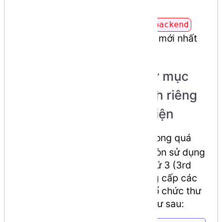
Chúng ta sẽ thiết kế giao diện
backend
dựa trên
(phiên bản mới nhất
Bootstrap
là 4).
Step 1: tạo cấu trúc thư mục
quản lý các
dành riêng
package
cho việc hiển thị giao diện
Ngoài sử dụng
, trong quá
Bootstrap 4
trình làm trang web, chúng ta còn sử dụng
rất nhiều các thư viện từ bên thứ 3 (3rd
party), nên để tiện quản lý/nâng cấp các
thư viện sau này. Chúng ta sẽ tổ chức thư
mục lưu trữ các thư viện này như sau: