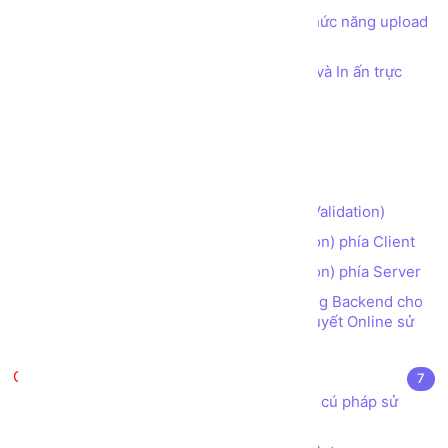
Xây dựng danh mục Sản phẩm có chức năng upload
hình ảnh - Bổ sung menu vào sidebar
Xây dựng chức năng xuất biểu mẫu và In ấn trực
tiếp trên web
Xây dựng chức năng xuất Excel
Xây dựng chức năng xuất PDF
Tạo chức năng Đăng nhập
Lưu đồ Kiểm tra ràng buộc dữ liệu (Validation)
Kiểm tra ràng buộc dữ liệu (Validation) phía Client
Kiểm tra ràng buộc dữ liệu (Validation) phía Server
Bài tập tổng hợp - Tạo các chức năng Backend cho
trang web đọc Truyện Tranh và Tiểu Thuyết Online sử
dụng Laravel framework
AngularJS
7
AngularJS là gì? Cài đặt AngularJS và cú pháp sử
dụng AngularJS