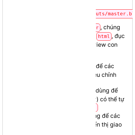
View layout
resources/views/backend/layouts/master.bl
Trong bố cục (layout)
, chúng
master
ta sẽ tạo cấu trúc chuẩn file
, đục
html
vài lỗ
để các view con
placeholder
(child view) có thể kế thừa
: dùng để các
@yield('title')
view con (child view) hiệu chỉnh
tiêu đề trang web.
: dùng để
@yield('custom-css')
các view con (child view) có thể tự
viết riêng các
style css
: dùng để các
@yield('content')
view con (child view) hiển thị giao
diện