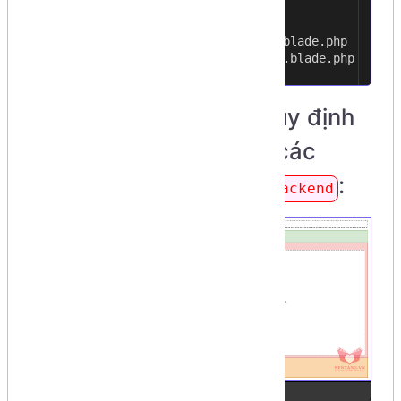
| | |
7
| | \---partia
8
| | navbar.blade.php
9
| | sidebar.blade.php
10
Step 2: tạo các view quy định
bố cục (layouts), tách các
thành phần dành cho
:
backend
Ảnh số 3