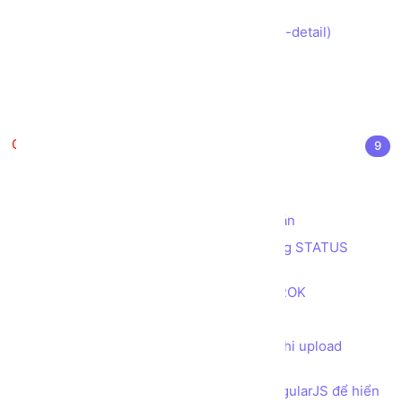
to-cart)
Tạo trang Chi tiết Sản phẩm (product-detail)
Tạo giỏ hàng (cart sidebar)
Tạo trang thanh toán (checkout)
Tạo đơn hàng và gởi mail xác nhận
Bonus
9
Đa ngôn ngữ trong Laravel
Tạo báo cáo với biểu đồ ChartJS
Tạo khung chọn Ngày tháng cho dự án
Tạo các trang thông báo lỗi tương ứng STATUS
CODE
Kiểm tra ứng dụng với tunnel ảo NGROK
Phân trang trong Laravel
Bổ sung khung xem Hình ảnh trước khi upload
(preview image upload)
Tạo API trong Laravel và sử dụng AngularJS để hiển