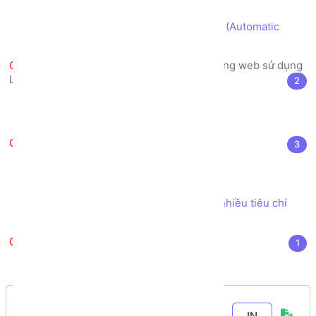
thị giao diện
Cách tự động sinh Ảnh nhiều kích cỡ (Automatic
resize image) khi upload file Ảnh
Danh sách Đồ án xây dựng trang web sử dụng
LARAVEL
2
Đăng ký Đồ án Laravel
Hướng dẫn Nộp Đồ án Laravel
Tài liệu tham khảo
3
Kho sách, nguồn tài liệu tham khảo
SourceCode Dự án mẫu
Xây dựng chức năng Tìm kiếm theo nhiều tiêu chí
bằng Model Eloquent
Thực hiện Đồ án
1
Lộ trình Thực hiện đồ án Web Laravel
IN