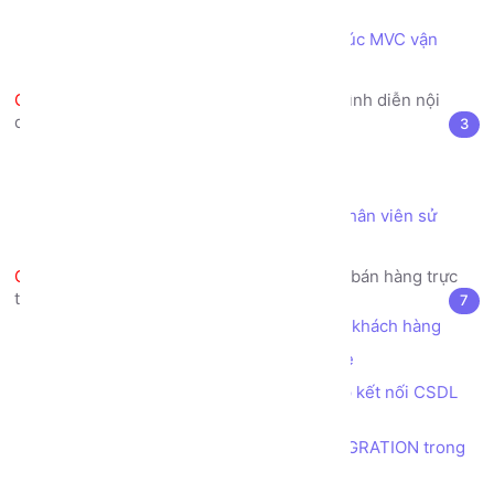
Laravel
Thực hiện code theo mô hình kiến trúc MVC vận
hành trong Framework Laravel
Sử dụng Template Engine để trình diễn nội
dung trong các VIEW
3
Template Engine là gì?
Blade Template Engine trong Laravel
Bài tập View - tạo trang Danh sách nhân viên sử
dụng Blade Template
Dự án thực tế mẫu - Trang web bán hàng trực
tuyến - Thiết kế CSDL
7
Phân tích các yêu cầu, nghiệp vụ của khách hàng
Mô hình thiết kế CSDL mẫu Sunshine
Khởi tạo database sunshine, thiết lập kết nối CSDL
trong Laravel
Tạo cấu trúc table bằng tính năng MIGRATION trong
Laravel - Danh mục phẳng