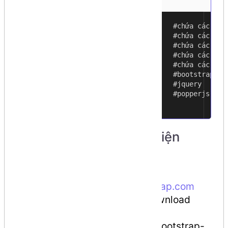
public
1
+---css #chứa các file 
2
+---img #chứa các file 
3
+---js #chứa các file J
4
+---themes #chứa các the
5
\---vendor #chứa các thư 
6
+---bootstrap #bootstrap 4
7
+---jquery #jquery
8
+---popperjs #popperjs
9
10
Step 2: download thư viện
Boostrap 4
Truy cập:
https://getbootstrap.com
hoặc "
Click vào đây
" để download
phiên bản mới nhất (4.3.1)
Giải nén, đổi tên thư mục `bootstrap-