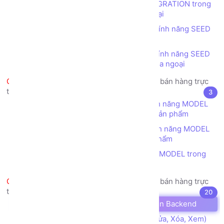
Tạo cấu trúc table bằng tính năng MIGRATION trong
Laravel - Danh mục có liên kết khóa ngoại
Tạo dữ liệu ban đầu cho CSDL bằng tính năng SEED
trong Laravel - Danh mục phẳng
Tạo dữ liệu ban đầu cho CSDL bằng tính năng SEED
trong Laravel - Danh mục có liên kết khóa ngoại
Dự án thực tế mẫu - Trang web bán hàng trực
tuyến - Ánh xạ CSDL và Laravel
3
Tạo lớp (class) ánh xạ CSDL bằng tính năng MODEL
trong Laravel - Danh mục Phẳng - Loại sản phẩm
Tạo lớp (class) ánh xạ CSDL bằng tính năng MODEL
trong Laravel - Danh mục phẳng - Sản phẩm
Tạo mối quan hệ giữa các lớp (class) MODEL trong
Laravel
Dự án thực tế mẫu - Trang web bán hàng trực
tuyến - Thiết kế Backend
20
Thiết kế bố cục (layouts) cho giao diện Backend
Xây dựng chức năng CRUD (Thêm, Sửa, Xóa, Xem)