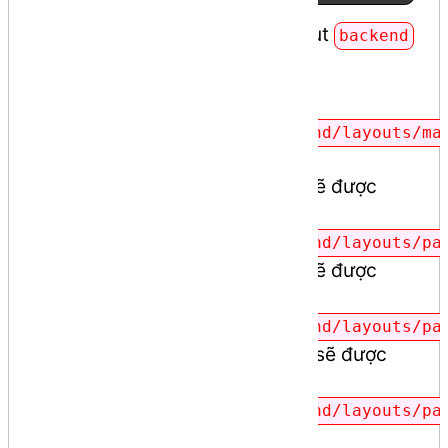
Chúng ta sẽ phân tách layout
backend
thành từng phần như sau:
1 file cấu trúc
resources/views/backend/layouts/ma
chính
Phần nội dung
sẽ được
header
tách ra thành
resources/views/backend/layouts/pa
Phần nội dung
sẽ được
footer
tách ra thành
resources/views/backend/layouts/pa
Phần nội dung
sẽ được
sidebar
tách ra thành
resources/views/backend/layouts/pa