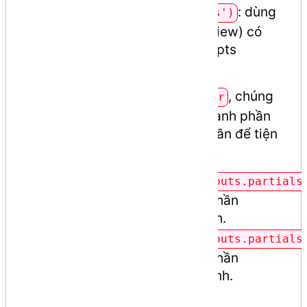
: dùng
@yield('custom-scripts')
để các view con (child view) có
thể tự viết riêng các scripts
(javascript).
Trong bố cục (layout)
, chúng
master
ta sẽ tách và liên kết các thành phần
chính của bố cục ra từng phần để tiện
quản lý source code
@include('backend.layouts.partials
: dùng để nhúng thành phần
vào bố cục chính.
navbar
@include('backend.layouts.partials
: dùng để nhúng thành phần
vào bố cục chính.
sidebar
Code file