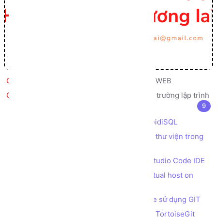
Bức tranh Tổng thể về Lập trình WEB
Giới thiệu, cài đặt, cấu hình môi trường lập trình
9
Cài đặt web server XAMPP
Cài đặt công cụ truy vấn database HeidiSQL
Cài đặt Composer để quản lý các gói thư viện trong
PHP
Cài đặt trình soạn thảo code Visual Studio Code IDE
Tạo tên miền ảo trên máy cục bộ (virtual host on
localhost) bằng XAMPP
Cài đặt nền tảng quản lý Source Code sử dụng GIT
Cài đặt công cụ quản lý Source Code TortoiseGit