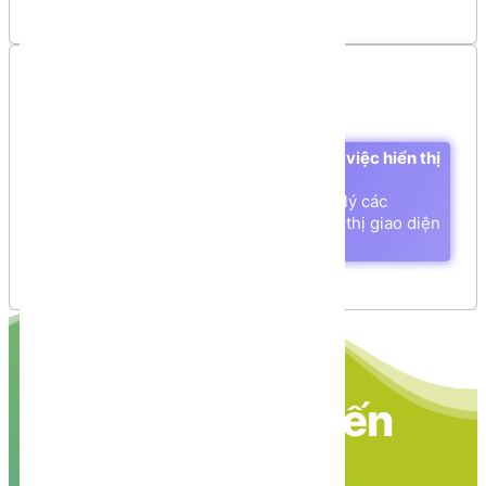
Mục lục
Chuẩn bị thư viện CSS, JS dùng cho việc hiển thị
giao diện
Step 1: tạo cấu trúc thư mục quản lý các
package dành riêng cho việc hiển thị giao diện
Step 2: download thư viện
Thiết kế layout dành cho backend
Step 1: tạo cấu trúc thư mục quản lý các view
dành riêng cho backend
Step 2: tạo các view quy định bố cục (layouts),
tách các thành phần dành cho backend:
Nền tảng các kiến
thức học tập