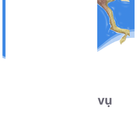
THÔNG TIN LIÊN HỆ
Sẵn sàng phục vụ
khách hàng
Hotline:
0915.659.223
Email: