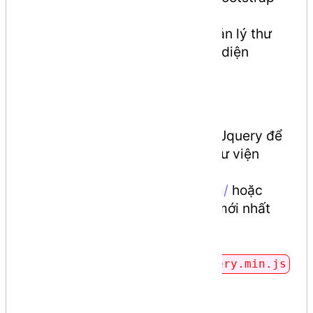
4.3.1-dist -> bootstrap`
Chép vào trong thư mục quản lý thư
viện các nhà cung cấp giao diện
public/vendor/bootstap
Jquery
Bootstrap sử dụng cú pháp Jquery để
viết. Nên chúng ta sẽ cần thư viện
Jquery đi kèm.
Truy cập:
https://jquery.com/
hoặc
"
Click vào đây
" (phiên bản mới nhất
3.4.1)
Lưu vào trong
public/vendor/jquery/jquery.min.js
PopperJS