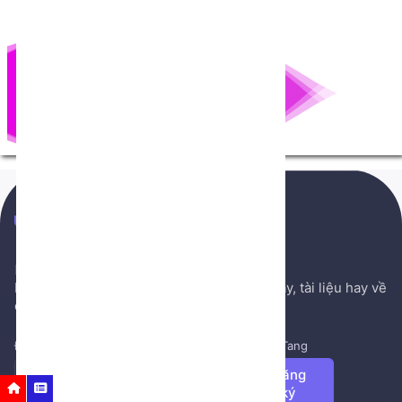
NenTang.vn
Hệ thống gởi mail NenTang.vn
Nơi chia sẻ các kiến thức nền tảng, sách hay, tài liệu hay về
cuộc sống, văn học, ...
Đăng ký để nhận những tin tức mới nhất từ NenTang
Đăng
Nhắc nhở
Các bước cần thực hiện
ký