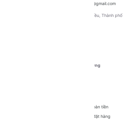
~
nentangtoituonglai@gmail.com
Địa chỉ:
130 Xô Viết Nghệ Tỉnh, Quận Ninh Kiều, Thành phố
Cần Thơ
Tài khoản 1:
Ngân hàng Vietcombank CN Cần Thơ
STK:
0111000179239
Chủ tài khoản:
Dương Nguyễn Phú Cường
CÁC CHÍNH SÁCH
Quy định sử dụng
Vận chuyển
Bảo mật thông tin
Đổi trả và Hoàn tiền
Hình thức thanh toán
Hướng dẫn đặt hàng