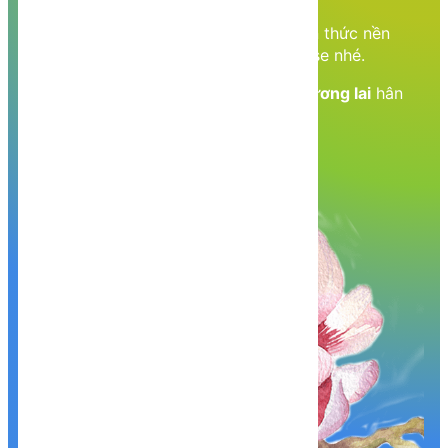
Cùng nhau học tập, khám phá các kiến thức nền
tảng về Lập trình web, mobile, database nhé.
Nền tảng kiến thức - Hành trang tới tương lai
hân
hạnh phục vụ Quý khách!
Khám phá, trải nghiệm ngay