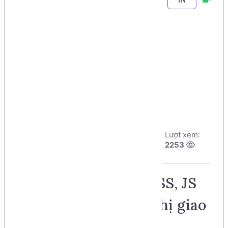
Chương 9
-
Bài 1
.
Thiết kế bố cục
(layouts) cho
giao diện
Backend
Tác giả:
Dương
Ngày đăng:
Lượt xem:
Nguyễn Phú Cường
8/8/2026, 22:27
2253
Số phút học:
49 phút
Chuẩn bị thư viện CSS, JS
dùng cho việc hiển thị giao
diện