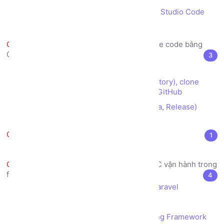
Cài đặt chế độ Debug PHP với Visual Studio Code
Tạo chứng chỉ SSL trên Localhost
Tập làm quen với quản lý source code bằng
GitHub
3
GitHub là gì?
Tạo tài khoản, tạo kho dữ liệu (repository), clone
source, commit/push và pull source với GitHub
Cách đóng gói phiên bản (Alpha, Beta, Release)
bằng Tag trong GitHub
Cài đặt framework Laravel
1
Cài đặt Framework Laravel
Tìm hiểu mô hình kiến trúc MVC vận hành trong
framework Laravel
4
Cấu trúc thư mục trong Framework Laravel
Kiến trúc MVC là gì?
Mô hình kiến trúc MVC vận hành trong Framework