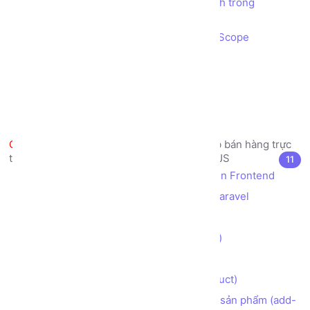
Cách mô hình kiến trúc MVC vận hành trong
AngularJS
Cách sử dụng AngularJS Controller, Scope
Cách sử dụng AngularJS Directive
Cách sử dụng AngularJS Event
Cách sử dụng AngularJS Filter
Cách sử dụng AngularJS Validation
Dự án thực tế mẫu - Trang web bán hàng trực
tuyến - Thiết kế Frontend sử dụng AngularJS
11
Thiết kế bố cục (layouts) cho giao diện Frontend
Tích hợp AngularJS vào framework Laravel
Tạo giao diện trang chủ (index)
Tạo giao diện trang Giới thiệu (about)
Tạo giao diện trang Liên hệ (contact)
Tạo trang danh sách Sản phẩm (product)
Tạo nút Thêm vào giỏ hàng cho từng sản phẩm (add-