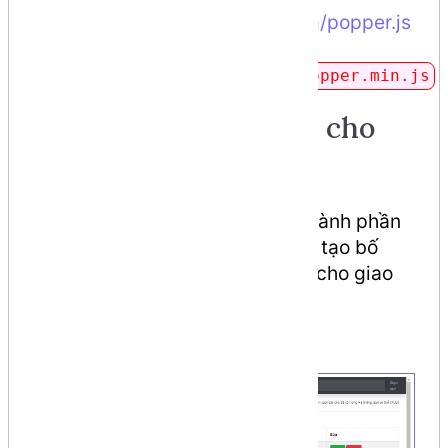
Truy cập:
https://unpkg.com/popper.js
Lưu vào trong
public/vendor/popperjs/popper.min.js
Thiết kế layout dành cho
backend
Để thuận tiện, dễ quản lý các thành phần
của giao diện web. Chúng ta sẽ tạo bố
cục (layout) chủ (master) dành cho giao
diện
.
backend
Giao diện thực tế: