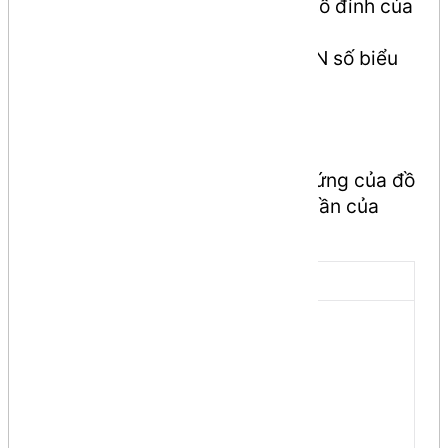
Dòng đầu tiên chứa số n là số đỉnh của
đồ thị (1 <= n <= 1000)
N dòng tiếp theo, mỗi dòng N số biểu
diễn ma trận kề của đồ thị.
Output
In ra danh sách cạnh tương ứng của đồ
thị, liệt kê theo thứ tự tăng dần của
các đỉnh
Input
Output
1 2

5

1 3

0 1 1 1 0

1 4

1 0 1 1 1

2 3

1 1 0 1 1

2 4

1 1 1 0 1

2 5

3 4

4 5