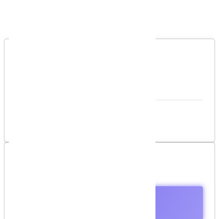
Bình luận
Bình luận của bạn
Vui lòng đăng nhập để gởi bình luận!
Đăng nhập
Danh sách bình luận
Chưa có bình luận nào!
Mục lục
Đề bài
Input
Output