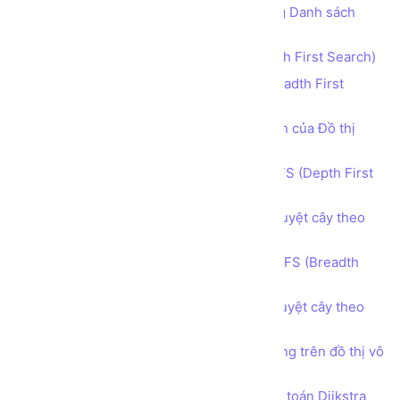
Lab 1.6 - Chuyển Danh sách kề sang Danh sách
cạnh
Duyệt cây theo chiều sâu DFS (Depth First Search)
Duyệt cây theo chiều rộng BFS (Breadth First
Search)
Thuật toán Tìm đường đi giữa 2 đỉnh của Đồ thị
bằng C/C++
Lab 2 - Duyệt cây theo chiều sâu DFS (Depth First
Search)
Lab 2.2 - Tìm đường đi bằng cách duyệt cây theo
chiều sâu DFS (Depth First Search)
Lab 3 - Duyệt cây theo chiều rộng BFS (Breadth
First Search)
Lab 3.2 - Tìm đường đi bằng cách duyệt cây theo
chiều rộng BFS (Breadth First Search)
Lab 4 - Tìm các thành phần liên thông trên đồ thị vô
hướng
Tìm đường đi ngắn nhất bằng Thuật toán Dijkstra