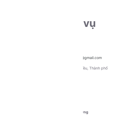
THÔNG TIN LIÊN HỆ
Sẵn sàng phục vụ
khách hàng
Hotline:
0915.659.223
Email:
~
nentangtoituonglai@gmail.com
Địa chỉ:
130 Xô Viết Nghệ Tỉnh, Quận Ninh Kiều, Thành phố
Cần Thơ
Tài khoản 1:
Ngân hàng Vietcombank CN Cần Thơ
STK:
0111000179239
Chủ tài khoản:
Dương Nguyễn Phú Cường