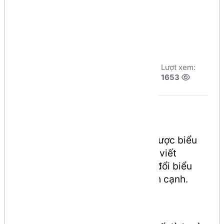
kề sang Danh
sách cạnh
Tác giả:
Dương
Ngày đăng:
Lượt xem:
Nguyễn Phú Cường
8/8/2026, 2:8
1653
Số phút học:
82 phút
Đề bài
Cho đồ thị vô hướng G=<V,E> được biểu
diễn dưới dạng ma trận kề. Hãy viết
chương trình thực hiện chuyển đổi biểu
diễn đồ thị dưới dạng danh sách cạnh.
Input