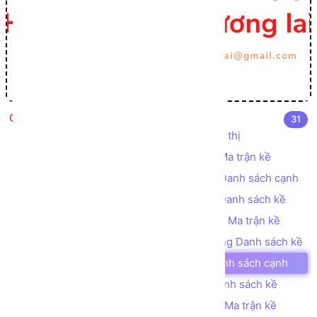
Lý thuyết đồ thị
31
Các khái niệm cơ bản về Lý thuyết Đồ thị
Biểu diễn đồ thị trên máy tính bằng Ma trận kề
Biểu diễn đồ thị trên máy tính bằng Danh sách cạnh
Biểu diễn đồ thị trên máy tính bằng Danh sách kề
Lab 1 - Chuyển Danh sách cạnh sang Ma trận kề
Lab 1.2 - Chuyển Danh sách cạnh sang Danh sách kề
Lab 1.3 - Chuyển Ma trận kề sang Danh sách cạnh
Lab 1.4 - Chuyển Ma trận kề sang Danh sách kề
Lab 1.5 - Chuyển Danh sách kề sang Ma trận kề