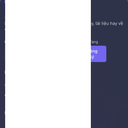
NenTang.vn
Hệ thống gởi mail NenTang.vn
Nơi chia sẻ các kiến thức nền tảng, sách hay, tài liệu hay về
cuộc sống, văn học, ...
Đăng ký để nhận những tin tức mới nhất từ NenTang
Đăng
ký
Footer 1
Giới thiệu
Cửa hàng
Footer 2