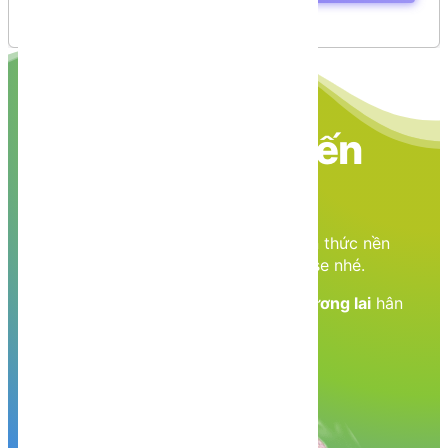
Giải
Nền tảng các kiến
thức học tập
Cùng nhau học tập, khám phá các kiến thức nền
tảng về Lập trình web, mobile, database nhé.
Nền tảng kiến thức - Hành trang tới tương lai
hân
hạnh phục vụ Quý khách!
Khám phá, trải nghiệm ngay