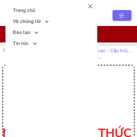
Trang chủ
NenTang.vn
Về chúng tôi
Đào tạo
Khóa học
Lịch khai giảng
Tin tức
Trang chủ Giáo dục
Lập trình C++ nâng cao - Cấu trúc...
Lab 1.3 - Chuyển Ma trận kề sang Danh...