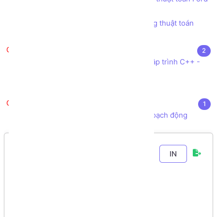
- Fulkerson
Lab 8.1 - Tìm luồng cực đại - sử dụng thuật toán
Edmonds - Karp (Shortest path)
Tài liệu tham khảo
2
Kho sách, nguồn tài liệu tham khảo Lập trình C++ -
Cấu trúc dữ liệu và Giải thuật
Bài tập Lý thuyết Đồ thị có lời giải
Quy hoạch động
1
Lý thuyết các bài toán sử dụng Quy hoạch động
Chương 2
-
Bài 7
.
IN
Lab 1.3 -
Chuyển Ma trận