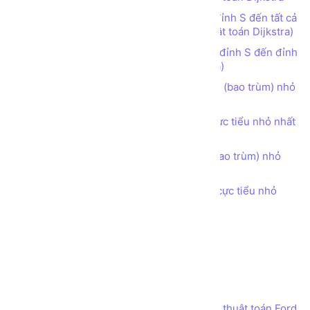
Lab 5 - Tìm đường đi ngắn nhất từ đỉnh S đến tất cả
các đỉnh còn lại trên đồ thị (sử dụng thuật toán Dijkstra)
Lab 5.1 - Tìm đường đi ngắn nhất từ đỉnh S đến đỉnh
T trên đồ thị (sử dụng thuật toán Dijkstra)
Thuật toán Kruskal – Tìm cây khung (bao trùm) nhỏ
nhất
Lab 6 - Tìm cây khung (bao trùm) cực tiểu nhỏ nhất
(sử dụng thuật toán Kruskal)
Thuật toán Prim - Tìm cây khung (bao trùm) nhỏ
nhất
Lab 6.1 - Tìm cây khung (bao trùm) cực tiểu nhỏ
nhất (sử dụng thuật toán PRIM)
Chu trình và đường đi Euler
Lab 7 - Tìm chu trình Euler
Lab 7.1 - Tìm đường đi Euler
Bài toán Luồng cực đại
Lab 8 - Tìm luồng cực đại - sử dụng thuật toán Ford