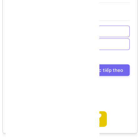
Về trang chủ
Về Chương trình học
Bài học trước
Bài học tiếp theo
Ủng hộ tác giả