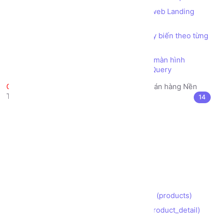
Bài tập Tổng hợp - Thực hiện Trang web Landing
Page giới thiệu Công ty
Thiết kế trang web bố cục (layout) tùy biến theo từng
thiết bị màn hình (Responsive)
Tùy biến giao diện theo từng thiết bị màn hình
(Responsive) bằng kỹ thuật CSS Media Query
Làm Đồ án Web thực tế Trang bán hàng Nền
Tảng phiên bản Bootstrap
14
Lộ trình (Roadmap) Thực hiện Đồ án
Khởi tạo thư mục dự án
Phân tích Bố cục (layout)
Xây dựng Trang chủ (index)
Xây dựng Trang Giới thiệu (about)
Xây dựng Trang Liên hệ (contact)
Xây dựng Trang Danh sách Sản phẩm (products)
Xây dựng Trang Chi tiết Sản phẩm (product_detail)