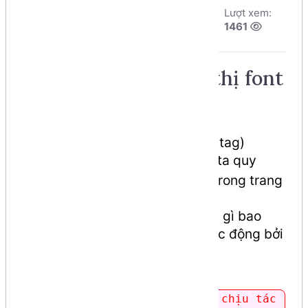
Tác giả:
Dương
Ngày đăng:
Lượt xem:
Nguyễn Phú Cường
6/8/2026, 11:54
1461
Số phút học:
52 phút
Quy định cách hiển thị font
chữ trong HTML5
Trong HTML5 đã hỗ trợ thẻ (tag)
giúp chúng ta quy
<font></font>
định cách hiển thị font chữ trong trang
web.
Thẻ này có thẻ đóng. Những gì bao
bọc bên trong thẻ sẽ chịu tác động bởi
thẻ đó.
<font>
Nội dung bên trong sẽ chịu tác