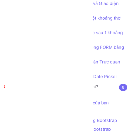
Bài tập Tạo trang tùy chỉnh Nội dung và Giao diện
bằng JQUERY
Bài tập Thực thi một hàm xử lý sau một khoảng thời
gian bằng hàm setTimeout
Bài tập Thực thi một hàm xử lý liên tục sau 1 khoảng
thời gian bằng hàm setInterval
Thu thập dữ liệu người dùng nhập trong FORM bằng
JQUERY
Tích hợp bộ công cụ Soạn thảo văn bản Trực quan
WYSIWYG CKEDITOR
Tích hợp công cụ chọn Ngày Tháng Date Picker
Bootstrap là gì? JQuery là cái chi?
8
Giới thiệu Bootstrap
Cách sử dụng Bootstrap trong dự án của bạn
Hệ thống Lưới (GRID) của Bootstrap
Bài tập - Thiết kế Bố cục (layout) bằng Bootstrap
Ràng buộc dữ liệu (validation) bằng Bootstrap