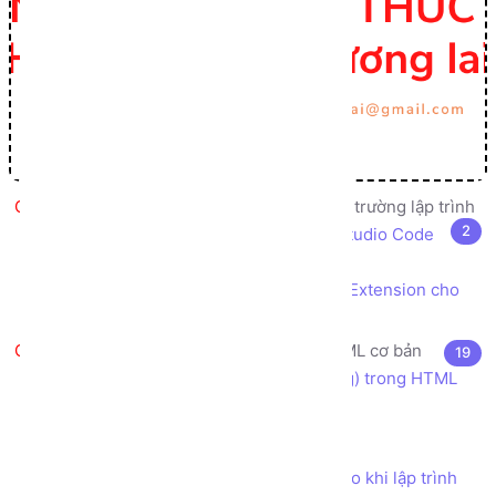
Giới thiệu, cài đặt, cấu hình môi trường lập trình
2
Cài đặt trình soạn thảo code Visual Studio Code
IDE
Cài đặt tiện ích mở rộng Live Server Extension cho
Visual Studio Code
HTML5 là gì? Các thẻ (tag) HTML cơ bản
19
HTML là gì? Cú pháp sử dụng thẻ (tag) trong HTML
Khác biệt giữa HTML và HTML5
Cấu trúc file HTML5 cơ bản
Các Quy tắc và Quy ước nên tuân theo khi lập trình