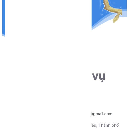
THÔNG TIN LIÊN HỆ
Sẵn sàng phục vụ
khách hàng
Hotline:
0915.659.223
Email:
~
nentangtoituonglai@gmail.com
Địa chỉ:
130 Xô Viết Nghệ Tỉnh, Quận Ninh Kiều, Thành phố