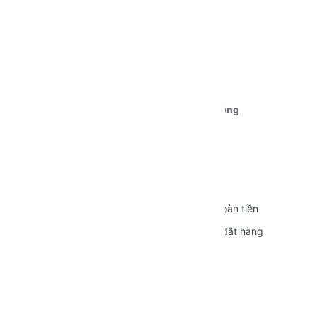
Cần Thơ
Tài khoản 1:
Ngân hàng Vietcombank CN Cần Thơ
STK:
0111000179239
Chủ tài khoản:
Dương Nguyễn Phú Cường
CÁC CHÍNH SÁCH
Quy định sử dụng
Vận chuyển
Bảo mật thông tin
Đổi trả và Hoàn tiền
Hình thức thanh toán
Hướng dẫn đặt hàng