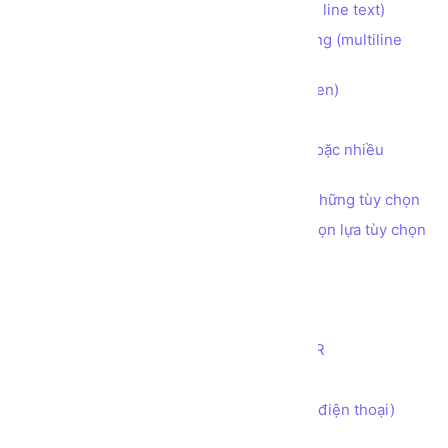
Tạo ô nhập liệu INPUT 1 dòng (single line text)
Tạo ô nhập liệu TEXTAREA nhiều dòng (multiline
text)
Tạo ô nhập liệu INPUT dạng ẩn (hidden)
Tạo nút bấm BUTTON
Tạo ô nhập liệu CHECKBOX chọn 1 hoặc nhiều
những tùy chọn
Tạo ô nhập liệu RADIO chọn 1 trong những tùy chọn
Tạo ô nhập liệu SELECT cho phép chọn lựa tùy chọn
Tạo ô nhập liệu INPUT kiểu COLOR
Tạo ô nhập liệu INPUT kiểu DATE
Tạo ô nhập liệu INPUT kiểu EMAIL
Tạo ô nhập liệu INPUT kiểu NUMBER
Tạo ô nhập liệu INPUT kiểu RANGE
Tạo ô nhập liệu INPUT kiểu TEL (số điện thoại)
Tạo ô nhập liệu INPUT kiểu TIME