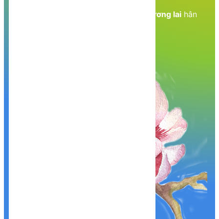
Nền tảng kiến thức - Hành trang tới tương lai
hân
hạnh phục vụ Quý khách!
Khám phá, trải nghiệm ngay