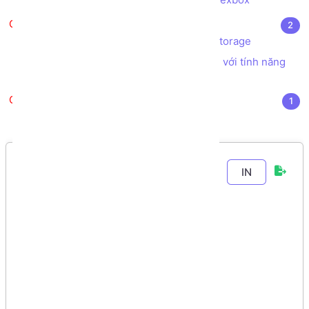
Extras
2
Bài tập xử lý lưu trữ dữ liệu với LocalStorage
Tạo hiệu ứng chuyển động animation với tính năng
motion-path CSS
Video khóa học
1
Video khóa học toàn tập
Chương 2
-
Bài 9
.
IN
Các thẻ (tag)
định dạng kiểu
font chữ