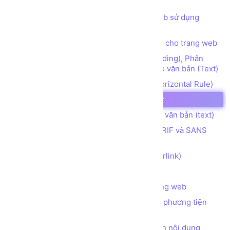
web HTML5 CSS JS
Các thói quen cần có khi lập trình web sử dụng
HTML
Các thẻ (tag) định nghĩa mô tả (meta) cho trang web
Các thẻ (tag) định dạng Đề mục (Heading), Phân
đoạn (Paragraph), Ngắt dòng (Break) cho văn bản (Text)
Các thẻ (tag) tạo đường kẻ ngang (Horizontal Rule)
Các thẻ (tag) định dạng kiểu font chữ
Các thẻ (tag) định dạng hiển thị cho văn bản (text)
Phân biệt 2 họ font chữ phổ biến SERIF và SANS
SERIF
Các thẻ (tag) tạo Siêu liên kết (hyperlink)
Các thẻ (tag) tạo Danh sách (list)
Các thẻ (tag) chèn hình ảnh vào trang web
Các thẻ (tag) chèn các đối tượng đa phương tiện
(audio, video) vào trang web
Các thẻ (tag) làm thanh tự động cuộn nội dung