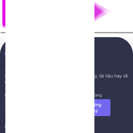
NenTang.vn
Hệ thống gởi mail NenTang.vn
Nơi chia sẻ các kiến thức nền tảng, sách hay, tài liệu hay về
cuộc sống, văn học, ...
Đăng ký để nhận những tin tức mới nhất từ NenTang
Đăng
ký
Footer 1