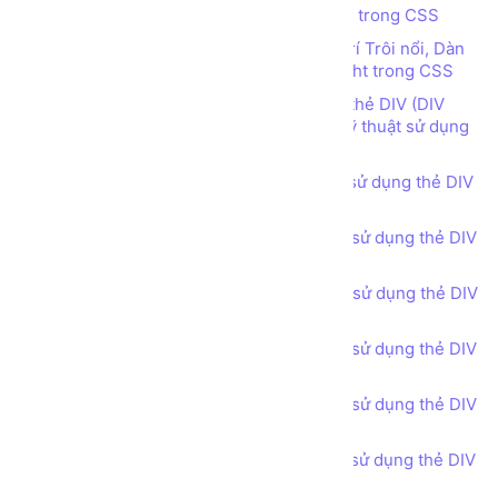
Tìm hiểu về Thuộc tính vị trí Position trong CSS
Tìm hiểu các thuộc tính quy định vị trí Trôi nổi, Dàn
hàng ngang sử dụng Float Left, Float Right trong CSS
Thiết kế bố cục trang web sử dụng thẻ DIV (DIV
tag), thuộc tính CSS Float left, right và kỹ thuật sử dụng
điểm ngắt CSS class clear-fix
Bài tập - Thiết kế bố cục trang web sử dụng thẻ DIV
(DIV tag) - Header phong cách 1
Bài tập - Thiết kế bố cục trang web sử dụng thẻ DIV
(DIV tag) - Header phong cách 2
Bài tập - Thiết kế bố cục trang web sử dụng thẻ DIV
(DIV tag) - Header phong cách 3
Bài tập - Thiết kế bố cục trang web sử dụng thẻ DIV
(DIV tag) - Call for Action
Bài tập - Thiết kế bố cục trang web sử dụng thẻ DIV
(DIV tag) - Feature Product
Bài tập - Thiết kế bố cục trang web sử dụng thẻ DIV
(DIV tag) - Services