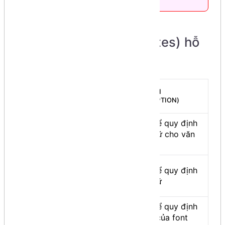
động bởi thẻ
</font>
Các thuộc tính (attributes) hỗ
trợ trong thẻ <font>
THUỘC
GIÁ TRỊ
DIỄN GIẢI
TÍNH
(VALUE)
(DESCRIPTION)
(ATTRIBUTE)
Dùng để quy định
color
mã màu
màu chữ cho văn
bản
tên font chữ
Dùng để quy định
face
trong máy
font chữ
tính
Dùng để quy định
size
từ 1 - 7
độ lớn của font