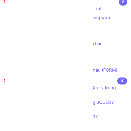
Javascript căn bản
8
Javascript là gì? Ứng dụng của Javascript
Các cách sử dụng Javascript trong trang web
Biến trong Javascript
Hàm trong Javascript
Lab 01 - tạo chương trình tính toán cơ bản
Bài tập Ghép chuỗi String
Cấu trúc điều khiển sử dụng IF ELSE
Cách lấy dữ liệu Người dùng từ Biểu mẫu (FORM)
JQuery căn bản
10
Giới thiệu JQuery và ứng dụng của JQuery trong
thiết kế, lập trình web
Cú pháp của JQUERY và cách sử dụng JQUERY
trong trang web
Tìm hiểu quy tắc vận hành của JQUERY
Toàn tập về Bộ lựa chọn (selector)