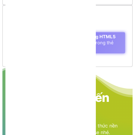
Mục lục
Quy định cách hiển thị font chữ trong HTML5
Các thuộc tính (attributes) hỗ trợ trong thẻ
<font>
Ví dụ
Nền tảng các kiến
thức học tập
Cùng nhau học tập, khám phá các kiến thức nền
tảng về Lập trình web, mobile, database nhé.