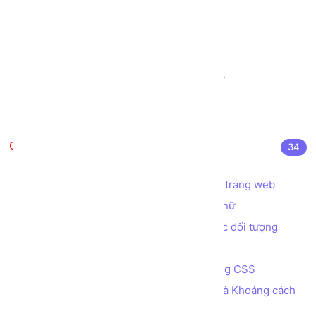
Tạo ô nhập liệu INPUT kiểu URL
Tạo thanh đo lường METER
Tạo thanh tiến trình PROGRESS
Tạo biểu mẫu (Form) đặt vé Máy bay
Tạo biểu mẫu (Form) Đăng nhập
Tạo biểu mẫu (Form) Đăng ký
CSS là gì?
34
CSS là gì? Cú pháp sử dụng CSS
Các cách áp dụng CSS để định dạng trang web
Các thuộc tính CSS định dạng font chữ
Các thuộc tính CSS quy định màu sắc đối tượng
Đơn vị đo lường trong CSS
Bài tập - Tạo menu ngang đa cấp bằng CSS
Các thuộc tính quy định Kích thước và Khoảng cách
của các phần tử