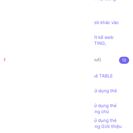
trong trang web
Các ký tự đặc biệt trong HTML
Thẻ (tag) IFRAME để nhúng trang web khác vào
trang web của mình
Các loại font chữ phổ biến trong thiết kế web
SERIF, SANS SERIF, DISPLAY, HANDWRITING,
MONOSPACE
Thiết kế bố cục trang web (layout)
12
Thẻ TABLE (TABLE tag) là gì?
Thiết kế bố cục trang web sử dụng thẻ TABLE
(TABLE tag)
Bài tập - Thiết kế bố cục trang web sử dụng thẻ
TABLE (TABLE tag) - Đơn giản
Bài tập - Thiết kế bố cục trang web sử dụng thẻ
TABLE (TABLE tag) - Web Bán hàng - Trang chủ
Bài tập - Thiết kế bố cục trang web sử dụng thẻ
TABLE (TABLE tag) - Web Bán hàng - Trang Giới thiệu