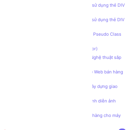
Bài tập - Thiết kế bố cục trang web sử dụng thẻ DIV
(DIV tag) - Get in touch phong cách 2
Bài tập - Thiết kế bố cục trang web sử dụng thẻ DIV
(DIV tag) - Footer
Bộ lựa chọn đặc biệt theo trạng thái Pseudo Class
và Pseudo Element trong CSS
Bộ lựa chọn trong CSS (CSS Selector)
Sử dụng CSS để làm nhà sáng tạo Nghệ thuật sắp
xếp trình bày chữ Typography
Hướng dẫn phân tích Bố cục (layout) Web bán hàng
Thực phẩm Dinh dưỡng Organic
Tư duy Thiết kế Khung cần có khi xây dựng giao
diện Một Trang web
Tìm hiểu toàn diện về thuộc tính trình diễn ảnh
object-fit trong CSS
Bài tập - Thiết kế mẫu hóa đơn bán hàng cho máy
in nhiệt khổ giấy K80 và K57