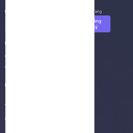
Đăng ký để nhận những tin tức mới nhất từ NenTang
Đăng
ký
Footer 1
Giới thiệu
Cửa hàng
Footer 2
Thống kê truy cập
Không thể tải thống kê