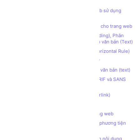
web HTML5 CSS JS
Các thói quen cần có khi lập trình web sử dụng
HTML
Các thẻ (tag) định nghĩa mô tả (meta) cho trang web
Các thẻ (tag) định dạng Đề mục (Heading), Phân
đoạn (Paragraph), Ngắt dòng (Break) cho văn bản (Text)
Các thẻ (tag) tạo đường kẻ ngang (Horizontal Rule)
Các thẻ (tag) định dạng kiểu font chữ
Các thẻ (tag) định dạng hiển thị cho văn bản (text)
Phân biệt 2 họ font chữ phổ biến SERIF và SANS
SERIF
Các thẻ (tag) tạo Siêu liên kết (hyperlink)
Các thẻ (tag) tạo Danh sách (list)
Các thẻ (tag) chèn hình ảnh vào trang web
Các thẻ (tag) chèn các đối tượng đa phương tiện
(audio, video) vào trang web
Các thẻ (tag) làm thanh tự động cuộn nội dung