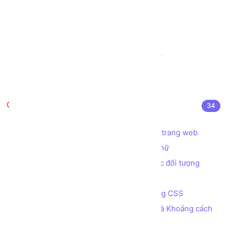
Tạo ô nhập liệu INPUT kiểu URL
Tạo thanh đo lường METER
Tạo thanh tiến trình PROGRESS
Tạo biểu mẫu (Form) đặt vé Máy bay
Tạo biểu mẫu (Form) Đăng nhập
Tạo biểu mẫu (Form) Đăng ký
CSS là gì?
34
CSS là gì? Cú pháp sử dụng CSS
Các cách áp dụng CSS để định dạng trang web
Các thuộc tính CSS định dạng font chữ
Các thuộc tính CSS quy định màu sắc đối tượng
Đơn vị đo lường trong CSS
Bài tập - Tạo menu ngang đa cấp bằng CSS
Các thuộc tính quy định Kích thước và Khoảng cách
của các phần tử