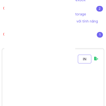
Extras
2
Bài tập xử lý lưu trữ dữ liệu với LocalStorage
Tạo hiệu ứng chuyển động animation với tính năng
motion-path CSS
Video khóa học
1
Video khóa học toàn tập
Chương 6
-
Bài 9
.
IN
Cách lấy dữ liệu
Người dùng từ
Biểu mẫu
(FORM)