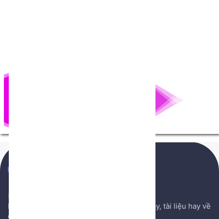
NenTang.vn
Hệ thống gởi mail NenTang.vn
Nơi chia sẻ các kiến thức nền tảng, sách hay, tài liệu hay về
cuộc sống, văn học, ...