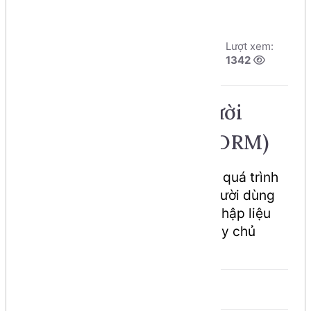
Tác giả:
Dương
Ngày đăng:
Lượt xem:
Nguyễn Phú Cường
6/8/2026, 11:40
1342
Số phút học:
52 phút
Thu thập dữ liệu Người
dùng từ Biểu mẫu (FORM)
Thu thập dữ liệu / Lấy dữ liệu là quá trình
gom tất cả các thông tin mà Người dùng
đã nhập trong các thành phần nhập liệu
(controls / fields) và gởi đến Máy chủ
(Server) để xử lý thông tin.