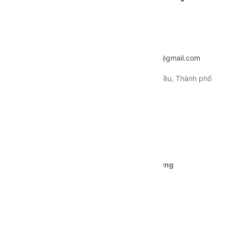
khách hàng
Hotline:
0915.659.223
Email:
~
nentangtoituonglai@gmail.com
Địa chỉ:
130 Xô Viết Nghệ Tỉnh, Quận Ninh Kiều, Thành phố
Cần Thơ
Tài khoản 1:
Ngân hàng Vietcombank CN Cần Thơ
STK:
0111000179239
Chủ tài khoản:
Dương Nguyễn Phú Cường
CÁC CHÍNH SÁCH
Quy định sử dụng
Vận chuyển