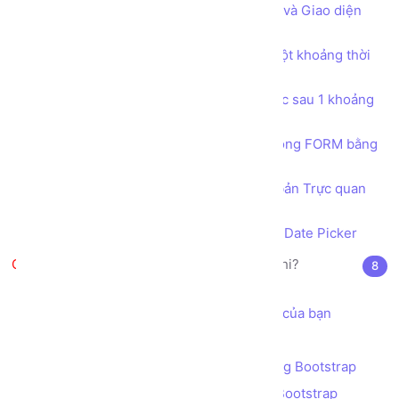
Bài tập Tạo trang tùy chỉnh Nội dung và Giao diện
bằng JQUERY
Bài tập Thực thi một hàm xử lý sau một khoảng thời
gian bằng hàm setTimeout
Bài tập Thực thi một hàm xử lý liên tục sau 1 khoảng
thời gian bằng hàm setInterval
Thu thập dữ liệu người dùng nhập trong FORM bằng
JQUERY
Tích hợp bộ công cụ Soạn thảo văn bản Trực quan
WYSIWYG CKEDITOR
Tích hợp công cụ chọn Ngày Tháng Date Picker
Bootstrap là gì? JQuery là cái chi?
8
Giới thiệu Bootstrap
Cách sử dụng Bootstrap trong dự án của bạn
Hệ thống Lưới (GRID) của Bootstrap
Bài tập - Thiết kế Bố cục (layout) bằng Bootstrap
Ràng buộc dữ liệu (validation) bằng Bootstrap