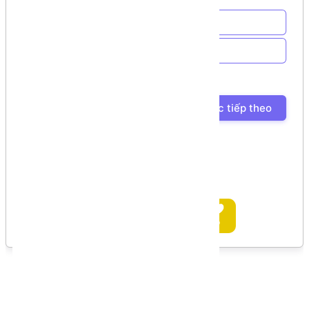
Về trang chủ
Về Chương trình học
Bài học trước
Bài học tiếp theo
Ủng hộ tác giả
Bình luận
Bình luận của bạn