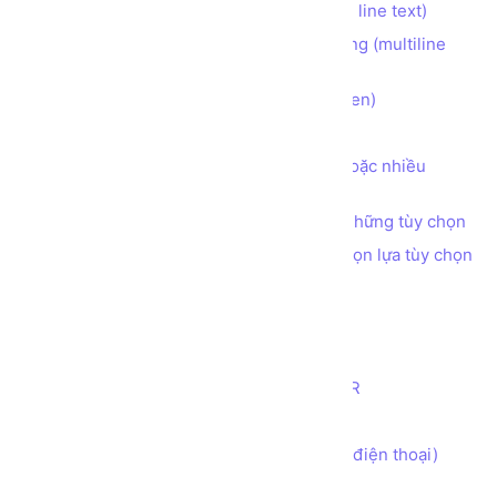
Tạo ô nhập liệu INPUT 1 dòng (single line text)
Tạo ô nhập liệu TEXTAREA nhiều dòng (multiline
text)
Tạo ô nhập liệu INPUT dạng ẩn (hidden)
Tạo nút bấm BUTTON
Tạo ô nhập liệu CHECKBOX chọn 1 hoặc nhiều
những tùy chọn
Tạo ô nhập liệu RADIO chọn 1 trong những tùy chọn
Tạo ô nhập liệu SELECT cho phép chọn lựa tùy chọn
Tạo ô nhập liệu INPUT kiểu COLOR
Tạo ô nhập liệu INPUT kiểu DATE
Tạo ô nhập liệu INPUT kiểu EMAIL
Tạo ô nhập liệu INPUT kiểu NUMBER
Tạo ô nhập liệu INPUT kiểu RANGE
Tạo ô nhập liệu INPUT kiểu TEL (số điện thoại)
Tạo ô nhập liệu INPUT kiểu TIME