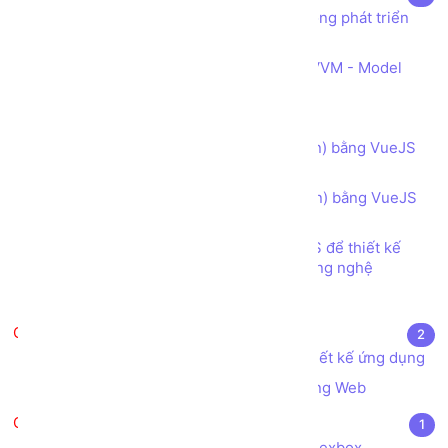
VueJS là gì? Ứng dụng của VueJS trong phát triển
web FrontEnd
Tìm hiểu Kiến trúc Hệ thống Web MVVM - Model
View ViewModel
Component trong VueJS
Kiểm tra ràng buộc dữ liệu (validation) bằng VueJS
và Bootstrap đơn giản
Kiểm tra ràng buộc dữ liệu (Validation) bằng VueJS
và Bootstrap
Bài tập - Sử dụng Bootstrap và VueJS để thiết kế
Trang Tuyển dụng các Vị trí Việc làm Công nghệ
Test
UI/UX trong lập trình Web
2
Tìm hiểu về khái niệm UI/UX trong thiết kế ứng dụng
Quy trình Xây dựng, Thiết kế một trang Web
CSS Flexbox
1
Tạo cấu trúc Dòng x Cột trong CSS Flexbox