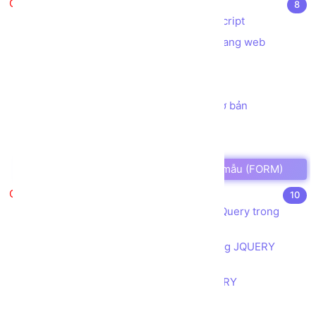
Javascript căn bản
8
Javascript là gì? Ứng dụng của Javascript
Các cách sử dụng Javascript trong trang web
Biến trong Javascript
Hàm trong Javascript
Lab 01 - tạo chương trình tính toán cơ bản
Bài tập Ghép chuỗi String
Cấu trúc điều khiển sử dụng IF ELSE
Cách lấy dữ liệu Người dùng từ Biểu mẫu (FORM)
JQuery căn bản
10
Giới thiệu JQuery và ứng dụng của JQuery trong
thiết kế, lập trình web
Cú pháp của JQUERY và cách sử dụng JQUERY
trong trang web
Tìm hiểu quy tắc vận hành của JQUERY
Toàn tập về Bộ lựa chọn (selector)