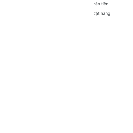
Bảo mật thông tin
Đổi trả và Hoàn tiền
Hình thức thanh toán
Hướng dẫn đặt hàng