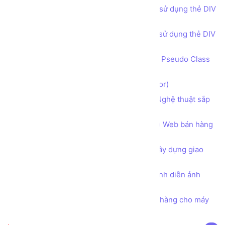
Bài tập - Thiết kế bố cục trang web sử dụng thẻ DIV
(DIV tag) - Get in touch phong cách 2
Bài tập - Thiết kế bố cục trang web sử dụng thẻ DIV
(DIV tag) - Footer
Bộ lựa chọn đặc biệt theo trạng thái Pseudo Class
và Pseudo Element trong CSS
Bộ lựa chọn trong CSS (CSS Selector)
Sử dụng CSS để làm nhà sáng tạo Nghệ thuật sắp
xếp trình bày chữ Typography
Hướng dẫn phân tích Bố cục (layout) Web bán hàng
Thực phẩm Dinh dưỡng Organic
Tư duy Thiết kế Khung cần có khi xây dựng giao
diện Một Trang web
Tìm hiểu toàn diện về thuộc tính trình diễn ảnh
object-fit trong CSS
Bài tập - Thiết kế mẫu hóa đơn bán hàng cho máy
in nhiệt khổ giấy K80 và K57