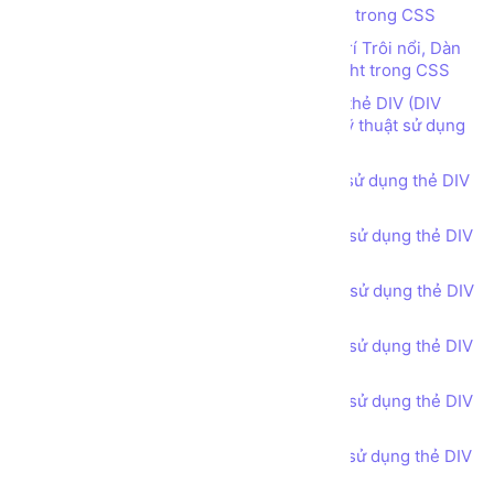
Tìm hiểu về Thuộc tính vị trí Position trong CSS
Tìm hiểu các thuộc tính quy định vị trí Trôi nổi, Dàn
hàng ngang sử dụng Float Left, Float Right trong CSS
Thiết kế bố cục trang web sử dụng thẻ DIV (DIV
tag), thuộc tính CSS Float left, right và kỹ thuật sử dụng
điểm ngắt CSS class clear-fix
Bài tập - Thiết kế bố cục trang web sử dụng thẻ DIV
(DIV tag) - Header phong cách 1
Bài tập - Thiết kế bố cục trang web sử dụng thẻ DIV
(DIV tag) - Header phong cách 2
Bài tập - Thiết kế bố cục trang web sử dụng thẻ DIV
(DIV tag) - Header phong cách 3
Bài tập - Thiết kế bố cục trang web sử dụng thẻ DIV
(DIV tag) - Call for Action
Bài tập - Thiết kế bố cục trang web sử dụng thẻ DIV
(DIV tag) - Feature Product
Bài tập - Thiết kế bố cục trang web sử dụng thẻ DIV
(DIV tag) - Services