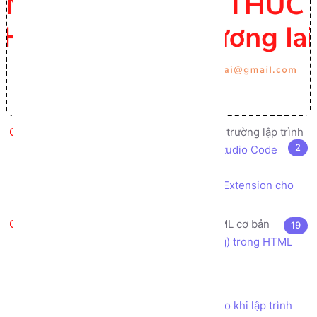
Giới thiệu, cài đặt, cấu hình môi trường lập trình
2
Cài đặt trình soạn thảo code Visual Studio Code
IDE
Cài đặt tiện ích mở rộng Live Server Extension cho
Visual Studio Code
HTML5 là gì? Các thẻ (tag) HTML cơ bản
19
HTML là gì? Cú pháp sử dụng thẻ (tag) trong HTML
Khác biệt giữa HTML và HTML5
Cấu trúc file HTML5 cơ bản
Các Quy tắc và Quy ước nên tuân theo khi lập trình