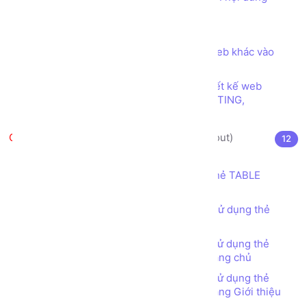
trong trang web
Các ký tự đặc biệt trong HTML
Thẻ (tag) IFRAME để nhúng trang web khác vào
trang web của mình
Các loại font chữ phổ biến trong thiết kế web
SERIF, SANS SERIF, DISPLAY, HANDWRITING,
MONOSPACE
Thiết kế bố cục trang web (layout)
12
Thẻ TABLE (TABLE tag) là gì?
Thiết kế bố cục trang web sử dụng thẻ TABLE
(TABLE tag)
Bài tập - Thiết kế bố cục trang web sử dụng thẻ
TABLE (TABLE tag) - Đơn giản
Bài tập - Thiết kế bố cục trang web sử dụng thẻ
TABLE (TABLE tag) - Web Bán hàng - Trang chủ
Bài tập - Thiết kế bố cục trang web sử dụng thẻ
TABLE (TABLE tag) - Web Bán hàng - Trang Giới thiệu