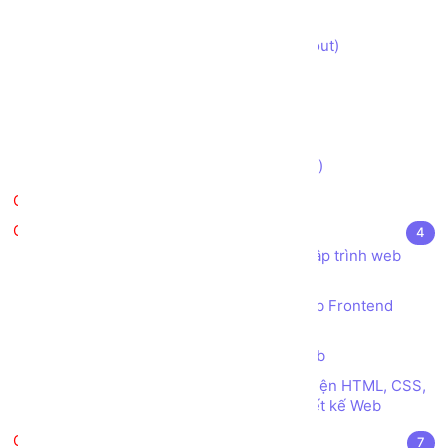
Xây dựng Trang Giỏ hàng (cart)
Xây dựng Trang Thanh toán (checkout)
Xây dựng Trang Đăng nhập (login)
Xây dựng Trang Đăng ký (register)
Xây dựng Trang Tìm kiếm (search)
Thưởng thức Kết quả (demo version)
Kiểm tra
Tài liệu tham khảo
4
Kho sách, nguồn tài liệu tham khảo Lập trình web
Frontend HTML CSS JS
SourceCode tham khảo Lập trình web Frontend
HTML CSS JS
Các thể loại Menu trong Thiết kế Web
Tổng hợp các công cụ tự sinh Giao diện HTML, CSS,
JS tuyệt vời dành cho Nhà phát triển thiết kế Web
VueJS
7