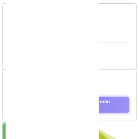
Vui lòng đăng nhập để gởi bình luận!
Đăng nhập
Danh sách bình luận
Chưa có bình luận nào!
Mục lục
Thu thập dữ liệu Người dùng từ Biểu mẫu
(FORM)