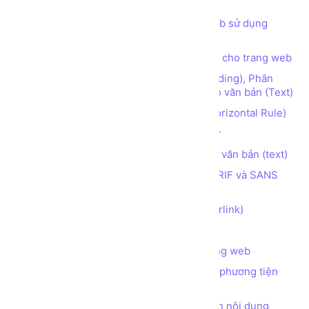
web HTML5 CSS JS
Các thói quen cần có khi lập trình web sử dụng
HTML
Các thẻ (tag) định nghĩa mô tả (meta) cho trang web
Các thẻ (tag) định dạng Đề mục (Heading), Phân
đoạn (Paragraph), Ngắt dòng (Break) cho văn bản (Text)
Các thẻ (tag) tạo đường kẻ ngang (Horizontal Rule)
Các thẻ (tag) định dạng kiểu font chữ
Các thẻ (tag) định dạng hiển thị cho văn bản (text)
Phân biệt 2 họ font chữ phổ biến SERIF và SANS
SERIF
Các thẻ (tag) tạo Siêu liên kết (hyperlink)
Các thẻ (tag) tạo Danh sách (list)
Các thẻ (tag) chèn hình ảnh vào trang web
Các thẻ (tag) chèn các đối tượng đa phương tiện
(audio, video) vào trang web
Các thẻ (tag) làm thanh tự động cuộn nội dung