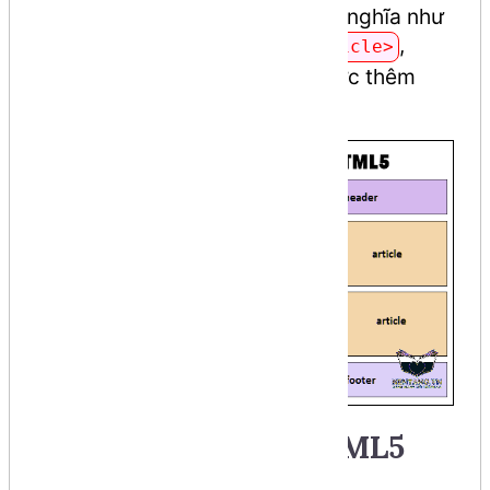
Thẻ mới:
Hàng loạt thẻ ngữ nghĩa như
,
,
,
<header>
<footer>
<article>
,
... đã được thêm
<nav>
<section>
vào.
Các ưu điểm của HTML5