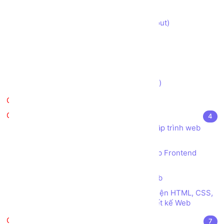
Xây dựng Trang Giỏ hàng (cart)
Xây dựng Trang Thanh toán (checkout)
Xây dựng Trang Đăng nhập (login)
Xây dựng Trang Đăng ký (register)
Xây dựng Trang Tìm kiếm (search)
Thưởng thức Kết quả (demo version)
Kiểm tra
Tài liệu tham khảo
4
Kho sách, nguồn tài liệu tham khảo Lập trình web
Frontend HTML CSS JS
SourceCode tham khảo Lập trình web Frontend
HTML CSS JS
Các thể loại Menu trong Thiết kế Web
Tổng hợp các công cụ tự sinh Giao diện HTML, CSS,
JS tuyệt vời dành cho Nhà phát triển thiết kế Web
VueJS
7