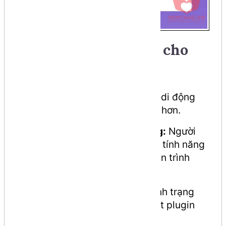
Ưu điểm của HTML5 cho
người dùng cuối
Trải nghiệm mượt mà:
Web di động
hoạt động ổn định và nhanh hơn.
Không cần cài đặt ứng dụng:
Người
dùng có thể trải nghiệm các tính năng
giống ứng dụng trực tiếp trên trình
duyệt.
Loại bỏ Flash:
Không còn tình trạng
giật lag hoặc yêu cầu cài đặt plugin
khó chịu.