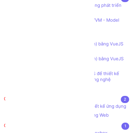
VueJS là gì? Ứng dụng của VueJS trong phát triển
web FrontEnd
Tìm hiểu Kiến trúc Hệ thống Web MVVM - Model
View ViewModel
Component trong VueJS
Kiểm tra ràng buộc dữ liệu (validation) bằng VueJS
và Bootstrap đơn giản
Kiểm tra ràng buộc dữ liệu (Validation) bằng VueJS
và Bootstrap
Bài tập - Sử dụng Bootstrap và VueJS để thiết kế
Trang Tuyển dụng các Vị trí Việc làm Công nghệ
Test
UI/UX trong lập trình Web
2
Tìm hiểu về khái niệm UI/UX trong thiết kế ứng dụng
Quy trình Xây dựng, Thiết kế một trang Web
CSS Flexbox
1
Tạo cấu trúc Dòng x Cột trong CSS Flexbox