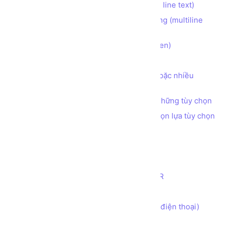
Tạo ô nhập liệu INPUT 1 dòng (single line text)
Tạo ô nhập liệu TEXTAREA nhiều dòng (multiline
text)
Tạo ô nhập liệu INPUT dạng ẩn (hidden)
Tạo nút bấm BUTTON
Tạo ô nhập liệu CHECKBOX chọn 1 hoặc nhiều
những tùy chọn
Tạo ô nhập liệu RADIO chọn 1 trong những tùy chọn
Tạo ô nhập liệu SELECT cho phép chọn lựa tùy chọn
Tạo ô nhập liệu INPUT kiểu COLOR
Tạo ô nhập liệu INPUT kiểu DATE
Tạo ô nhập liệu INPUT kiểu EMAIL
Tạo ô nhập liệu INPUT kiểu NUMBER
Tạo ô nhập liệu INPUT kiểu RANGE
Tạo ô nhập liệu INPUT kiểu TEL (số điện thoại)
Tạo ô nhập liệu INPUT kiểu TIME