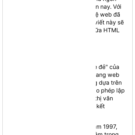
ngữ đánh dấu phổ biến nhất hiện nay. Với
sự ra đời của
HTML5
, công nghệ web đã
có một bước tiến vượt bậc. Bài viết này sẽ
giúp bạn hiểu rõ sự khác biệt giữa HTML
truyền thống và HTML5.
HTML là gì?
HTML được coi là "ngôn ngữ mẹ đẻ" của
World Wide Web. Hầu hết các trang web
trên internet đều được xây dựng dựa trên
các phiên bản của HTML. Nó cho phép lập
trình viên định nghĩa cách hiển thị văn
bản, hình ảnh, video và các liên kết
(hyperlink) trên trình duyệt.
Được phát triển bởi W3C vào năm 1997,
HTML sử dụng các
tags
(thẻ) nằm trong