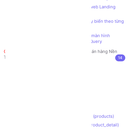
Bài tập Tổng hợp - Thực hiện Trang web Landing
Page giới thiệu Công ty
Thiết kế trang web bố cục (layout) tùy biến theo từng
thiết bị màn hình (Responsive)
Tùy biến giao diện theo từng thiết bị màn hình
(Responsive) bằng kỹ thuật CSS Media Query
Làm Đồ án Web thực tế Trang bán hàng Nền
Tảng phiên bản Bootstrap
14
Lộ trình (Roadmap) Thực hiện Đồ án
Khởi tạo thư mục dự án
Phân tích Bố cục (layout)
Xây dựng Trang chủ (index)
Xây dựng Trang Giới thiệu (about)
Xây dựng Trang Liên hệ (contact)
Xây dựng Trang Danh sách Sản phẩm (products)
Xây dựng Trang Chi tiết Sản phẩm (product_detail)