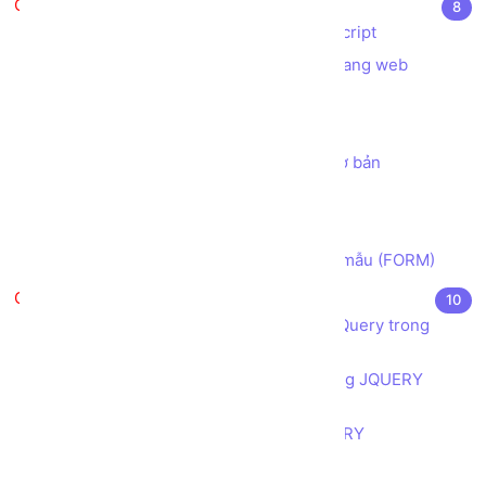
Javascript căn bản
8
Javascript là gì? Ứng dụng của Javascript
Các cách sử dụng Javascript trong trang web
Biến trong Javascript
Hàm trong Javascript
Lab 01 - tạo chương trình tính toán cơ bản
Bài tập Ghép chuỗi String
Cấu trúc điều khiển sử dụng IF ELSE
Cách lấy dữ liệu Người dùng từ Biểu mẫu (FORM)
JQuery căn bản
10
Giới thiệu JQuery và ứng dụng của JQuery trong
thiết kế, lập trình web
Cú pháp của JQUERY và cách sử dụng JQUERY
trong trang web
Tìm hiểu quy tắc vận hành của JQUERY
Toàn tập về Bộ lựa chọn (selector)