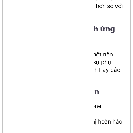
(SEO) và giúp mã nguồn dễ đọc hơn so với
việc dùng toàn
.
<div>
3. Tăng tính tương thích ứng
dụng
HTML5 biến trình duyệt thành một nền
tảng ứng dụng mạnh mẽ, giảm sự phụ
thuộc vào các công cụ như Flash hay các
extension của trình duyệt.
4. Hỗ trợ di động tốt hơn
Với xu hướng sử dụng smartphone,
HTML5 cung cấp các tính năng
responsive giúp website hiển thị hoàn hảo
trên mọi kích thước màn hình.