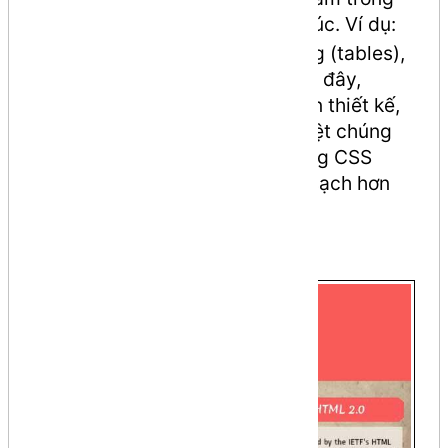
cặp ký tự
và
để tạo cấu trúc. Ví dụ:
<
>
các thẻ tiêu đề (headings), bảng (tables),
và đoạn văn (paragraph). Trước đây,
HTML đảm nhận cả nội dung lẫn thiết kế,
nhưng sau này, W3C đã tách biệt chúng
bằng cách khuyến khích sử dụng CSS
(Style Sheets), giúp mã nguồn sạch hơn
và dễ bảo trì hơn.
Lịch sử phát triển HTML