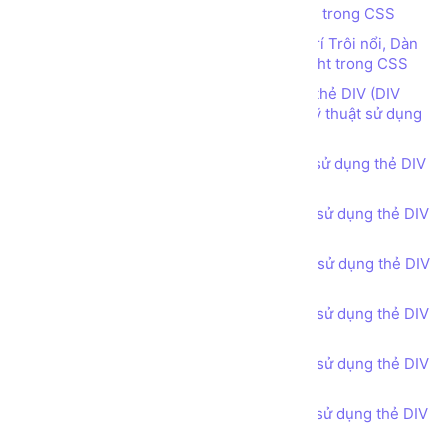
Tìm hiểu về Thuộc tính vị trí Position trong CSS
Tìm hiểu các thuộc tính quy định vị trí Trôi nổi, Dàn
hàng ngang sử dụng Float Left, Float Right trong CSS
Thiết kế bố cục trang web sử dụng thẻ DIV (DIV
tag), thuộc tính CSS Float left, right và kỹ thuật sử dụng
điểm ngắt CSS class clear-fix
Bài tập - Thiết kế bố cục trang web sử dụng thẻ DIV
(DIV tag) - Header phong cách 1
Bài tập - Thiết kế bố cục trang web sử dụng thẻ DIV
(DIV tag) - Header phong cách 2
Bài tập - Thiết kế bố cục trang web sử dụng thẻ DIV
(DIV tag) - Header phong cách 3
Bài tập - Thiết kế bố cục trang web sử dụng thẻ DIV
(DIV tag) - Call for Action
Bài tập - Thiết kế bố cục trang web sử dụng thẻ DIV
(DIV tag) - Feature Product
Bài tập - Thiết kế bố cục trang web sử dụng thẻ DIV
(DIV tag) - Services