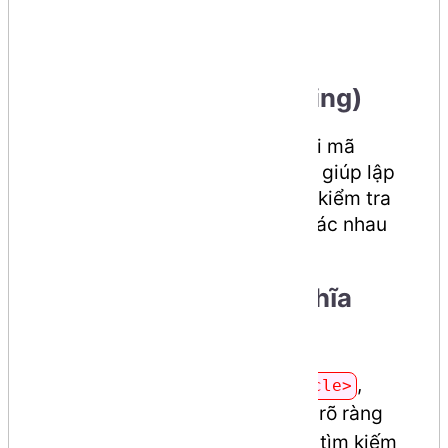
cho lập trình viên
1. Xử lý lỗi nhất quán
(Persistent error handling)
Các trình duyệt hiện đại xử lý lỗi mã
nguồn một cách đồng nhất hơn, giúp lập
trình viên không phải loay hoay kiểm tra
hiển thị trên từng trình duyệt khác nhau
như trước.
2. Cải thiện thẻ ngữ nghĩa
(Semantic elements)
Các thẻ như
,
,
<section>
<article>
giúp cấu trúc trang web rõ ràng
<nav>
hơn, hỗ trợ đắc lực cho công cụ tìm kiếm