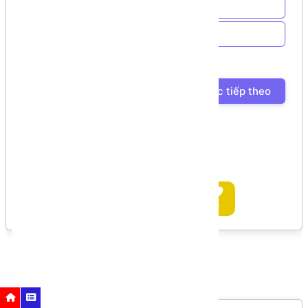
Về trang chủ
Về Chương trình học
Bài học trước
Bài học tiếp theo
Ủng hộ tác giả
Bình luận
Bình luận của bạn
Nhắc nhở
Các bước cần thực hiện