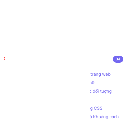
Tạo ô nhập liệu INPUT kiểu URL
Tạo thanh đo lường METER
Tạo thanh tiến trình PROGRESS
Tạo biểu mẫu (Form) đặt vé Máy bay
Tạo biểu mẫu (Form) Đăng nhập
Tạo biểu mẫu (Form) Đăng ký
CSS là gì?
34
CSS là gì? Cú pháp sử dụng CSS
Các cách áp dụng CSS để định dạng trang web
Các thuộc tính CSS định dạng font chữ
Các thuộc tính CSS quy định màu sắc đối tượng
Đơn vị đo lường trong CSS
Bài tập - Tạo menu ngang đa cấp bằng CSS
Các thuộc tính quy định Kích thước và Khoảng cách
của các phần tử