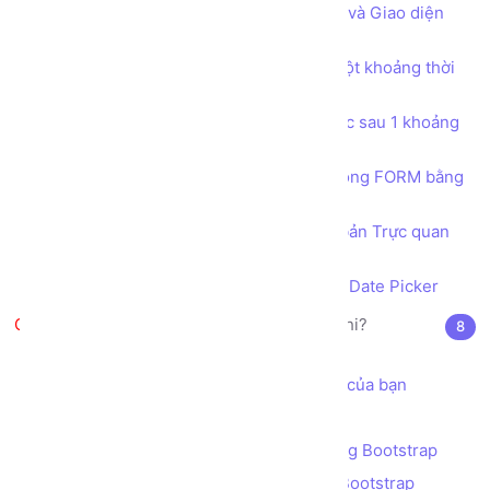
Bài tập Tạo trang tùy chỉnh Nội dung và Giao diện
bằng JQUERY
Bài tập Thực thi một hàm xử lý sau một khoảng thời
gian bằng hàm setTimeout
Bài tập Thực thi một hàm xử lý liên tục sau 1 khoảng
thời gian bằng hàm setInterval
Thu thập dữ liệu người dùng nhập trong FORM bằng
JQUERY
Tích hợp bộ công cụ Soạn thảo văn bản Trực quan
WYSIWYG CKEDITOR
Tích hợp công cụ chọn Ngày Tháng Date Picker
Bootstrap là gì? JQuery là cái chi?
8
Giới thiệu Bootstrap
Cách sử dụng Bootstrap trong dự án của bạn
Hệ thống Lưới (GRID) của Bootstrap
Bài tập - Thiết kế Bố cục (layout) bằng Bootstrap
Ràng buộc dữ liệu (validation) bằng Bootstrap