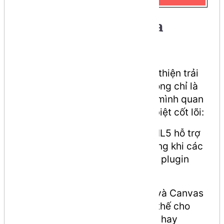
Khác biệt chính giữa
HTML và HTML5
Công nghệ luôn thay đổi để cải thiện trải
nghiệm người dùng. HTML5 không chỉ là
bản cập nhật, mà là sự chuyển mình quan
trọng. Dưới đây là những khác biệt cốt lõi:
Hỗ trợ đa phương tiện:
HTML5 hỗ trợ
video và audio trực tiếp, trong khi các
phiên bản HTML cũ cần đến plugin
bên thứ ba.
Đồ họa:
HTML5 hỗ trợ SVG và Canvas
để vẽ hình ảnh vector, thay thế cho
các công nghệ cũ như Flash hay