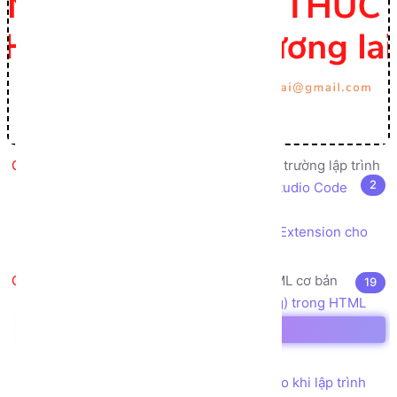
Giới thiệu, cài đặt, cấu hình môi trường lập trình
2
Cài đặt trình soạn thảo code Visual Studio Code
IDE
Cài đặt tiện ích mở rộng Live Server Extension cho
Visual Studio Code
HTML5 là gì? Các thẻ (tag) HTML cơ bản
19
HTML là gì? Cú pháp sử dụng thẻ (tag) trong HTML
Khác biệt giữa HTML và HTML5
Cấu trúc file HTML5 cơ bản
Các Quy tắc và Quy ước nên tuân theo khi lập trình