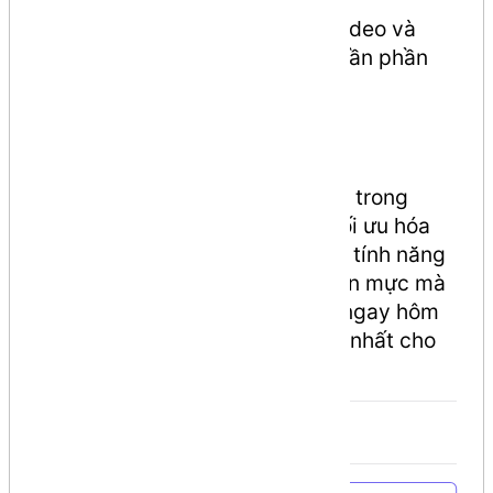
Đa phương tiện gốc:
Xem video và
nghe nhạc trực tiếp không cần phần
mềm hỗ trợ.
Kết luận
HTML5 là một bước tiến tất yếu trong
công nghệ web. Với khả năng tối ưu hóa
hiệu suất, hỗ trợ đa nền tảng và tính năng
mạnh mẽ, HTML5 chính là chuẩn mực mà
mọi lập trình viên cần áp dụng ngay hôm
nay để mang lại trải nghiệm tốt nhất cho
người dùng.