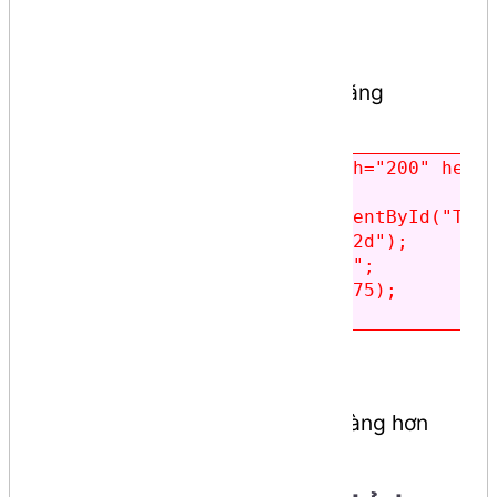
5. Canvas element
Cho phép vẽ đồ họa trực tiếp bằng
JavaScript. Ví dụ:
<canvas id="TestCanvas" width="200" heigh
<script>

    var c = document.getElementById("Test
    var ctx = c.getContext("2d");

    ctx.fillStyle = "#FF0000";

    ctx.fillRect(0, 0, 140, 75);

</script>
6. Menu element
Hỗ trợ tạo menu tương tác dễ dàng hơn
cho các ứng dụng web.