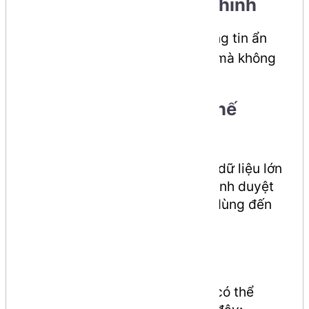
7. Data Attributes tùy chỉnh
Sử dụng
để lưu trữ thông tin ẩn
data-*
gắn liền với các phần tử HTML mà không
gây xung đột dữ liệu.
8. Local Storage thay thế
Cookies
Local Storage cho phép lưu trữ dữ liệu lớn
hơn và an toàn hơn ngay trên trình duyệt
của người dùng mà không cần dùng đến
cookies.
Thủ thuật HTML5
Để nắm vững các thẻ mới, bạn có thể