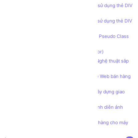
Bài tập - Thiết kế bố cục trang web sử dụng thẻ DIV
(DIV tag) - Get in touch phong cách 2
Bài tập - Thiết kế bố cục trang web sử dụng thẻ DIV
(DIV tag) - Footer
Bộ lựa chọn đặc biệt theo trạng thái Pseudo Class
và Pseudo Element trong CSS
Bộ lựa chọn trong CSS (CSS Selector)
Sử dụng CSS để làm nhà sáng tạo Nghệ thuật sắp
xếp trình bày chữ Typography
Hướng dẫn phân tích Bố cục (layout) Web bán hàng
Thực phẩm Dinh dưỡng Organic
Tư duy Thiết kế Khung cần có khi xây dựng giao
diện Một Trang web
Tìm hiểu toàn diện về thuộc tính trình diễn ảnh
object-fit trong CSS
Bài tập - Thiết kế mẫu hóa đơn bán hàng cho máy
in nhiệt khổ giấy K80 và K57