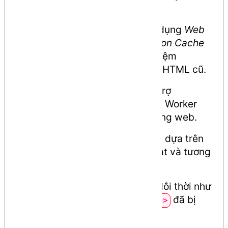
Silverlight.
Lưu trữ dữ liệu:
HTML5 sử dụng
Web
SQL databases
và
Application Cache
thay vì chỉ dựa vào bộ nhớ đệm
(cache) của trình duyệt như HTML cũ.
Xử lý đa nhiệm:
HTML5 hỗ trợ
JavaScript chạy ngầm (Web Worker
API), giúp tăng hiệu suất trang web.
Cấu trúc:
HTML5 không còn dựa trên
SGML, giúp cú pháp linh hoạt và tương
thích tốt hơn.
Loại bỏ các thẻ cũ:
Các thẻ lỗi thời như
,
,
đã bị
<font>
<center>
<strike>
loại bỏ.