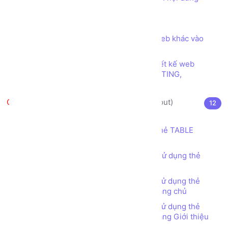
trong trang web
Các ký tự đặc biệt trong HTML
Thẻ (tag) IFRAME để nhúng trang web khác vào
trang web của mình
Các loại font chữ phổ biến trong thiết kế web
SERIF, SANS SERIF, DISPLAY, HANDWRITING,
MONOSPACE
Thiết kế bố cục trang web (layout)
12
Thẻ TABLE (TABLE tag) là gì?
Thiết kế bố cục trang web sử dụng thẻ TABLE
(TABLE tag)
Bài tập - Thiết kế bố cục trang web sử dụng thẻ
TABLE (TABLE tag) - Đơn giản
Bài tập - Thiết kế bố cục trang web sử dụng thẻ
TABLE (TABLE tag) - Web Bán hàng - Trang chủ
Bài tập - Thiết kế bố cục trang web sử dụng thẻ
TABLE (TABLE tag) - Web Bán hàng - Trang Giới thiệu