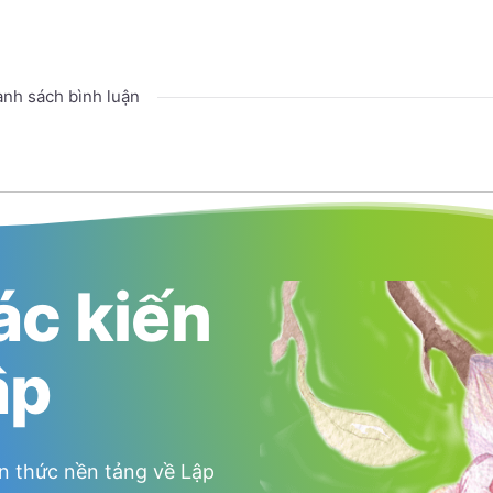
nh sách bình luận
ác kiến
ập
n thức nền tảng về Lập