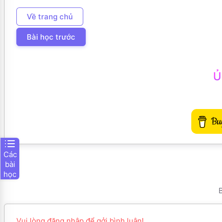
Về trang chủ
Bài học trước
Ủ
Các
bài
học
B
Vui lòng đăng nhập để gởi bình luận!