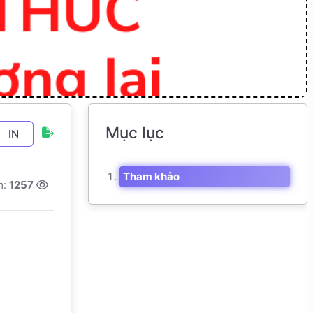
Mục lục
IN
Tham khảo
m:
1257