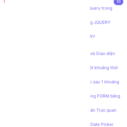
JQuery căn bản
10
Giới thiệu JQuery và ứng dụng của JQuery trong
thiết kế, lập trình web
Cú pháp của JQUERY và cách sử dụng JQUERY
trong trang web
Tìm hiểu quy tắc vận hành của JQUERY
Toàn tập về Bộ lựa chọn (selector)
Bài tập Tạo trang tùy chỉnh Nội dung và Giao diện
bằng JQUERY
Bài tập Thực thi một hàm xử lý sau một khoảng thời
gian bằng hàm setTimeout
Bài tập Thực thi một hàm xử lý liên tục sau 1 khoảng
thời gian bằng hàm setInterval
Thu thập dữ liệu người dùng nhập trong FORM bằng
JQUERY
Tích hợp bộ công cụ Soạn thảo văn bản Trực quan
WYSIWYG CKEDITOR
Tích hợp công cụ chọn Ngày Tháng Date Picker