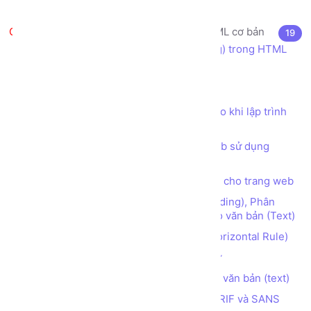
Visual Studio Code
HTML5 là gì? Các thẻ (tag) HTML cơ bản
19
HTML là gì? Cú pháp sử dụng thẻ (tag) trong HTML
Khác biệt giữa HTML và HTML5
Cấu trúc file HTML5 cơ bản
Các Quy tắc và Quy ước nên tuân theo khi lập trình
web HTML5 CSS JS
Các thói quen cần có khi lập trình web sử dụng
HTML
Các thẻ (tag) định nghĩa mô tả (meta) cho trang web
Các thẻ (tag) định dạng Đề mục (Heading), Phân
đoạn (Paragraph), Ngắt dòng (Break) cho văn bản (Text)
Các thẻ (tag) tạo đường kẻ ngang (Horizontal Rule)
Các thẻ (tag) định dạng kiểu font chữ
Các thẻ (tag) định dạng hiển thị cho văn bản (text)
Phân biệt 2 họ font chữ phổ biến SERIF và SANS