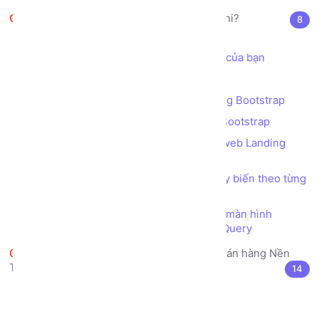
Bootstrap là gì? JQuery là cái chi?
8
Giới thiệu Bootstrap
Cách sử dụng Bootstrap trong dự án của bạn
Hệ thống Lưới (GRID) của Bootstrap
Bài tập - Thiết kế Bố cục (layout) bằng Bootstrap
Ràng buộc dữ liệu (validation) bằng Bootstrap
Bài tập Tổng hợp - Thực hiện Trang web Landing
Page giới thiệu Công ty
Thiết kế trang web bố cục (layout) tùy biến theo từng
thiết bị màn hình (Responsive)
Tùy biến giao diện theo từng thiết bị màn hình
(Responsive) bằng kỹ thuật CSS Media Query
Làm Đồ án Web thực tế Trang bán hàng Nền
Tảng phiên bản Bootstrap
14
Lộ trình (Roadmap) Thực hiện Đồ án
Khởi tạo thư mục dự án