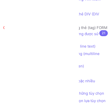
Thẻ DIV (DIV tag) là gì?
Thiết kế bố cục trang web sử dụng thẻ DIV (DIV
tag)
Tạo biểu mẫu nhập liệu sử dụng thẻ (tag) FORM
21
Biểu mẫu nhập liệu (form) là gì? Thường được sử
dụng vào mục đích gì?
Tạo ô nhập liệu INPUT 1 dòng (single line text)
Tạo ô nhập liệu TEXTAREA nhiều dòng (multiline
text)
Tạo ô nhập liệu INPUT dạng ẩn (hidden)
Tạo nút bấm BUTTON
Tạo ô nhập liệu CHECKBOX chọn 1 hoặc nhiều
những tùy chọn
Tạo ô nhập liệu RADIO chọn 1 trong những tùy chọn
Tạo ô nhập liệu SELECT cho phép chọn lựa tùy chọn
Tạo ô nhập liệu INPUT kiểu COLOR