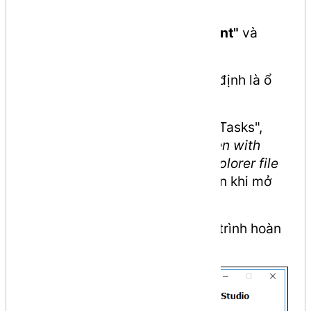
Mở file cài đặt vừa tải về.
Chọn
"I accept the agreement"
và
nhấn
Next
.
Chọn thư mục cài đặt (mặc định là ổ
C) và tiếp tục nhấn
Next
.
Tại bước "Select Additional Tasks",
bạn nên tích chọn
"Add 'Open with
Code' action to Windows Explorer file
context menu"
để tiện lợi hơn khi mở
file.
Nhấn
Install
và chờ đợi quá trình hoàn
tất.