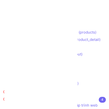
Phân tích Bố cục (layout)
Xây dựng Trang chủ (index)
Xây dựng Trang Giới thiệu (about)
Xây dựng Trang Liên hệ (contact)
Xây dựng Trang Danh sách Sản phẩm (products)
Xây dựng Trang Chi tiết Sản phẩm (product_detail)
Xây dựng Trang Giỏ hàng (cart)
Xây dựng Trang Thanh toán (checkout)
Xây dựng Trang Đăng nhập (login)
Xây dựng Trang Đăng ký (register)
Xây dựng Trang Tìm kiếm (search)
Thưởng thức Kết quả (demo version)
Kiểm tra
Tài liệu tham khảo
4
Kho sách, nguồn tài liệu tham khảo Lập trình web