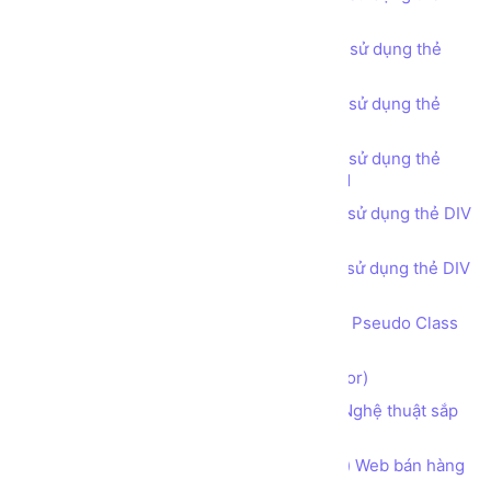
DIV (DIV tag) - Statistic
Bài tập - Thiết kế bố cục trang web sử dụng thẻ
DIV (DIV tag) - Testimonials
Bài tập - Thiết kế bố cục trang web sử dụng thẻ
DIV (DIV tag) - Pricing Tables
Bài tập - Thiết kế bố cục trang web sử dụng thẻ
DIV (DIV tag) - Get in touch phong cách 1
Bài tập - Thiết kế bố cục trang web sử dụng thẻ DIV
(DIV tag) - Get in touch phong cách 2
Bài tập - Thiết kế bố cục trang web sử dụng thẻ DIV
(DIV tag) - Footer
Bộ lựa chọn đặc biệt theo trạng thái Pseudo Class
và Pseudo Element trong CSS
Bộ lựa chọn trong CSS (CSS Selector)
Sử dụng CSS để làm nhà sáng tạo Nghệ thuật sắp
xếp trình bày chữ Typography
Hướng dẫn phân tích Bố cục (layout) Web bán hàng
Thực phẩm Dinh dưỡng Organic