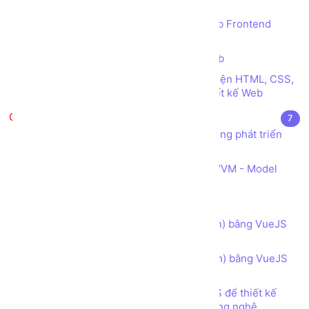
Frontend HTML CSS JS
SourceCode tham khảo Lập trình web Frontend
HTML CSS JS
Các thể loại Menu trong Thiết kế Web
Tổng hợp các công cụ tự sinh Giao diện HTML, CSS,
JS tuyệt vời dành cho Nhà phát triển thiết kế Web
VueJS
7
VueJS là gì? Ứng dụng của VueJS trong phát triển
web FrontEnd
Tìm hiểu Kiến trúc Hệ thống Web MVVM - Model
View ViewModel
Component trong VueJS
Kiểm tra ràng buộc dữ liệu (validation) bằng VueJS
và Bootstrap đơn giản
Kiểm tra ràng buộc dữ liệu (Validation) bằng VueJS
và Bootstrap
Bài tập - Sử dụng Bootstrap và VueJS để thiết kế
Trang Tuyển dụng các Vị trí Việc làm Công nghệ