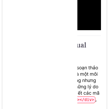
Tại sao nên chọn Visual
Studio Code?
VS Code không chỉ là một trình soạn thảo
văn bản đơn thuần, mà nó còn là một môi
trường phát triển (IDE) nhẹ nhàng nhưng
cực kỳ mạnh mẽ. Dưới đây là những lý do
tại sao nó được ưa chuộng để viết các mã
nguồn
HTML, CSS, JS
như
,
<div></div>
:
<a></a>