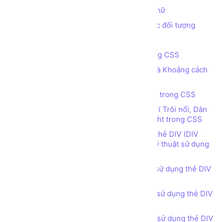
Các thuộc tính CSS định dạng font chữ
Các thuộc tính CSS quy định màu sắc đối tượng
Đơn vị đo lường trong CSS
Bài tập - Tạo menu ngang đa cấp bằng CSS
Các thuộc tính quy định Kích thước và Khoảng cách
của các phần tử
Tìm hiểu về Thuộc tính vị trí Position trong CSS
Tìm hiểu các thuộc tính quy định vị trí Trôi nổi, Dàn
hàng ngang sử dụng Float Left, Float Right trong CSS
Thiết kế bố cục trang web sử dụng thẻ DIV (DIV
tag), thuộc tính CSS Float left, right và kỹ thuật sử dụng
điểm ngắt CSS class clear-fix
Bài tập - Thiết kế bố cục trang web sử dụng thẻ DIV
(DIV tag) - Header phong cách 1
Bài tập - Thiết kế bố cục trang web sử dụng thẻ DIV
(DIV tag) - Header phong cách 2
Bài tập - Thiết kế bố cục trang web sử dụng thẻ DIV