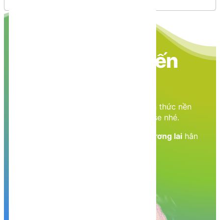
Nền tảng các kiến
thức học tập
Cùng nhau học tập, khám phá các kiến thức nền
tảng về Lập trình web, mobile, database nhé.
Nền tảng kiến thức - Hành trang tới tương lai
hân
hạnh phục vụ Quý khách!
Khám phá, trải nghiệm ngay