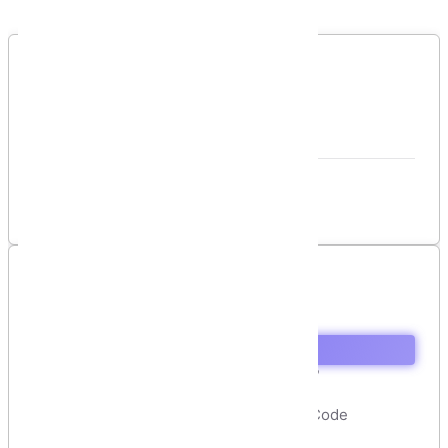
Bình luận của bạn
Vui lòng đăng nhập để gởi bình luận!
Đăng nhập
Danh sách bình luận
Chưa có bình luận nào!
Mục lục
Video hướng dẫn
Tại sao nên chọn Visual Studio Code?
Step 1: download Visual Studio Code
Step 2: cài đặt (install) Visual Studio Code
Done! Hoàn thành