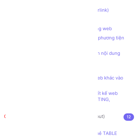
SERIF
Các thẻ (tag) tạo Siêu liên kết (hyperlink)
Các thẻ (tag) tạo Danh sách (list)
Các thẻ (tag) chèn hình ảnh vào trang web
Các thẻ (tag) chèn các đối tượng đa phương tiện
(audio, video) vào trang web
Các thẻ (tag) làm thanh tự động cuộn nội dung
trong trang web
Các ký tự đặc biệt trong HTML
Thẻ (tag) IFRAME để nhúng trang web khác vào
trang web của mình
Các loại font chữ phổ biến trong thiết kế web
SERIF, SANS SERIF, DISPLAY, HANDWRITING,
MONOSPACE
Thiết kế bố cục trang web (layout)
12
Thẻ TABLE (TABLE tag) là gì?
Thiết kế bố cục trang web sử dụng thẻ TABLE