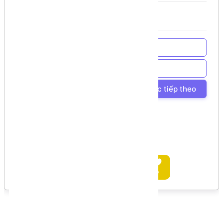
Về trang chủ
Về Chương trình học
Bài học tiếp theo
Ủng hộ tác giả
Bình luận