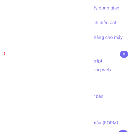
Tư duy Thiết kế Khung cần có khi xây dựng giao
diện Một Trang web
Tìm hiểu toàn diện về thuộc tính trình diễn ảnh
object-fit trong CSS
Bài tập - Thiết kế mẫu hóa đơn bán hàng cho máy
in nhiệt khổ giấy K80 và K57
Javascript căn bản
8
Javascript là gì? Ứng dụng của Javascript
Các cách sử dụng Javascript trong trang web
Biến trong Javascript
Hàm trong Javascript
Lab 01 - tạo chương trình tính toán cơ bản
Bài tập Ghép chuỗi String
Cấu trúc điều khiển sử dụng IF ELSE
Cách lấy dữ liệu Người dùng từ Biểu mẫu (FORM)