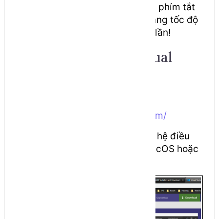
Mẹo nhỏ:
Hãy làm quen với các phím tắt
(shortcuts) trong VS Code để tăng tốc độ
làm việc của bạn lên gấp nhiều lần!
Step 1: download Visual
Studio Code
Truy cập trang chủ:
https://code.visualstudio.com/
Chọn phiên bản phù hợp với hệ điều
hành của bạn (Windows, macOS hoặc
Linux).