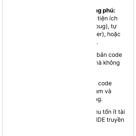
Hệ sinh thái Extension phong phú:
Bạn có thể cài đặt thêm các tiện ích
mở rộng để hỗ trợ gỡ lỗi (debug), tự
động định dạng code (Prettier), hoặc
kiểm tra lỗi cú pháp (ESLint).
Tích hợp Git:
Quản lý phiên bản code
ngay trong trình soạn thảo mà không
cần chuyển đổi cửa sổ.
IntelliSense:
Khả năng gợi ý code
thông minh dựa trên biến, hàm và
module mà bạn đang sử dụng.
Tốc độ:
Khởi động nhanh, tiêu tốn ít tài
nguyên máy tính so với các IDE truyền
thống.