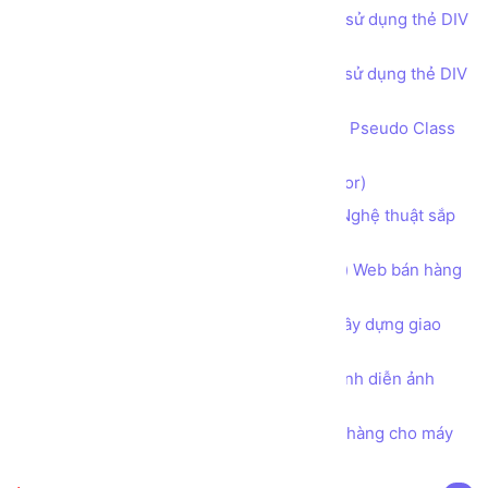
Bài tập - Thiết kế bố cục trang web sử dụng thẻ DIV
(DIV tag) - Get in touch phong cách 2
Bài tập - Thiết kế bố cục trang web sử dụng thẻ DIV
(DIV tag) - Footer
Bộ lựa chọn đặc biệt theo trạng thái Pseudo Class
và Pseudo Element trong CSS
Bộ lựa chọn trong CSS (CSS Selector)
Sử dụng CSS để làm nhà sáng tạo Nghệ thuật sắp
xếp trình bày chữ Typography
Hướng dẫn phân tích Bố cục (layout) Web bán hàng
Thực phẩm Dinh dưỡng Organic
Tư duy Thiết kế Khung cần có khi xây dựng giao
diện Một Trang web
Tìm hiểu toàn diện về thuộc tính trình diễn ảnh
object-fit trong CSS
Bài tập - Thiết kế mẫu hóa đơn bán hàng cho máy
in nhiệt khổ giấy K80 và K57