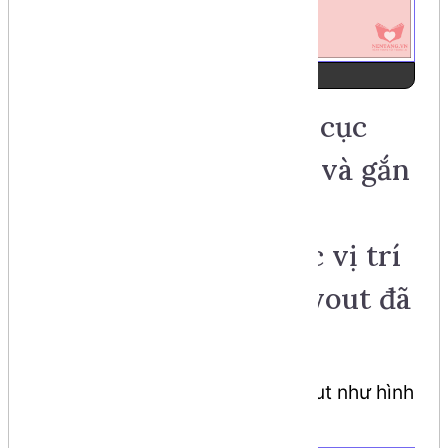
Ảnh số 2
Step 2: phân tách bố cục
(layout) chi tiết hơn, và gắn
các thành phần
(components) vào các vị trí
đã chừa sẵn trong layout đã
thiết kế
Phân tách và thực hiện layout như hình
sau: