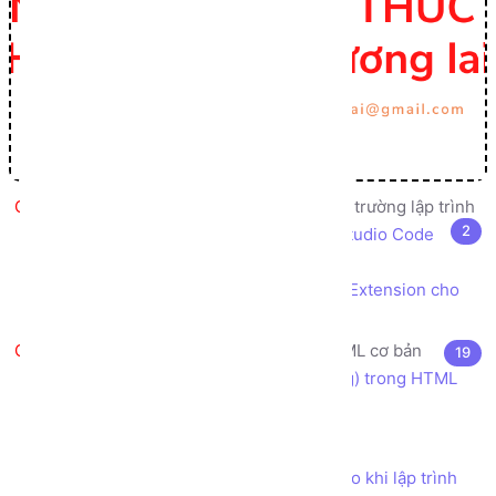
Giới thiệu, cài đặt, cấu hình môi trường lập trình
2
Cài đặt trình soạn thảo code Visual Studio Code
IDE
Cài đặt tiện ích mở rộng Live Server Extension cho
Visual Studio Code
HTML5 là gì? Các thẻ (tag) HTML cơ bản
19
HTML là gì? Cú pháp sử dụng thẻ (tag) trong HTML
Khác biệt giữa HTML và HTML5
Cấu trúc file HTML5 cơ bản
Các Quy tắc và Quy ước nên tuân theo khi lập trình