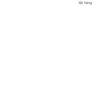
Hình thức thanh toán
Hướng dẫn đặt hàng