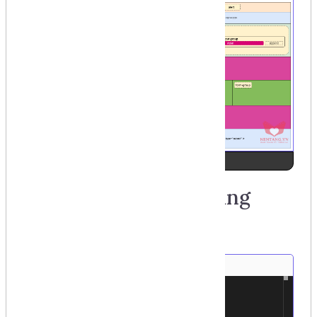
Ảnh số 3
Ràng buộc dữ liệu bằng
JQUERY
<!DOCTYPE
html
>
1
<
html
lang
=
"en"
>
2
3