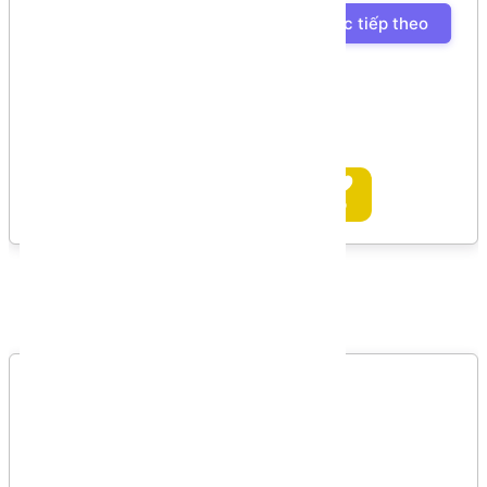
Bài học tiếp theo
Ủng hộ tác giả
Bình luận
Bình luận của bạn
Vui lòng đăng nhập để gởi bình luận!
Đăng nhập