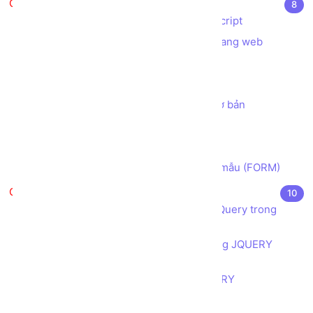
Javascript căn bản
8
Javascript là gì? Ứng dụng của Javascript
Các cách sử dụng Javascript trong trang web
Biến trong Javascript
Hàm trong Javascript
Lab 01 - tạo chương trình tính toán cơ bản
Bài tập Ghép chuỗi String
Cấu trúc điều khiển sử dụng IF ELSE
Cách lấy dữ liệu Người dùng từ Biểu mẫu (FORM)
JQuery căn bản
10
Giới thiệu JQuery và ứng dụng của JQuery trong
thiết kế, lập trình web
Cú pháp của JQUERY và cách sử dụng JQUERY
trong trang web
Tìm hiểu quy tắc vận hành của JQUERY
Toàn tập về Bộ lựa chọn (selector)