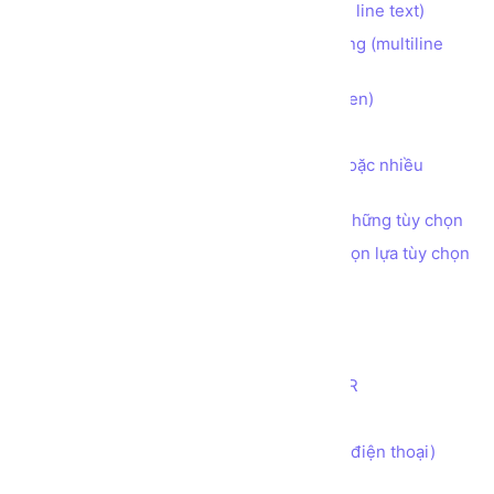
Tạo ô nhập liệu INPUT 1 dòng (single line text)
Tạo ô nhập liệu TEXTAREA nhiều dòng (multiline
text)
Tạo ô nhập liệu INPUT dạng ẩn (hidden)
Tạo nút bấm BUTTON
Tạo ô nhập liệu CHECKBOX chọn 1 hoặc nhiều
những tùy chọn
Tạo ô nhập liệu RADIO chọn 1 trong những tùy chọn
Tạo ô nhập liệu SELECT cho phép chọn lựa tùy chọn
Tạo ô nhập liệu INPUT kiểu COLOR
Tạo ô nhập liệu INPUT kiểu DATE
Tạo ô nhập liệu INPUT kiểu EMAIL
Tạo ô nhập liệu INPUT kiểu NUMBER
Tạo ô nhập liệu INPUT kiểu RANGE
Tạo ô nhập liệu INPUT kiểu TEL (số điện thoại)
Tạo ô nhập liệu INPUT kiểu TIME