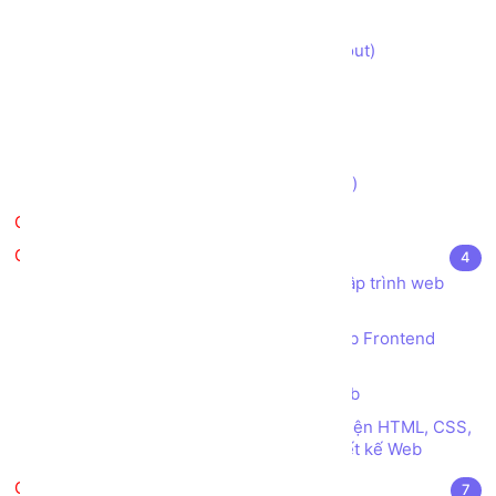
Xây dựng Trang Giỏ hàng (cart)
Xây dựng Trang Thanh toán (checkout)
Xây dựng Trang Đăng nhập (login)
Xây dựng Trang Đăng ký (register)
Xây dựng Trang Tìm kiếm (search)
Thưởng thức Kết quả (demo version)
Kiểm tra
Tài liệu tham khảo
4
Kho sách, nguồn tài liệu tham khảo Lập trình web
Frontend HTML CSS JS
SourceCode tham khảo Lập trình web Frontend
HTML CSS JS
Các thể loại Menu trong Thiết kế Web
Tổng hợp các công cụ tự sinh Giao diện HTML, CSS,
JS tuyệt vời dành cho Nhà phát triển thiết kế Web
VueJS
7