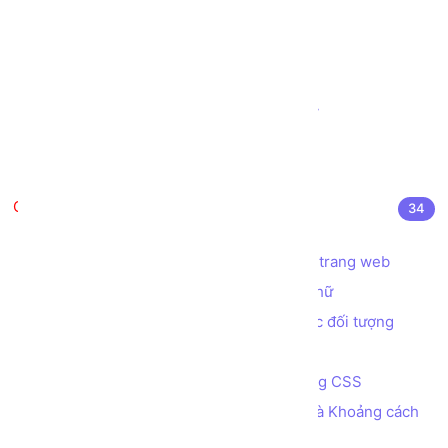
Tạo ô nhập liệu INPUT kiểu URL
Tạo thanh đo lường METER
Tạo thanh tiến trình PROGRESS
Tạo biểu mẫu (Form) đặt vé Máy bay
Tạo biểu mẫu (Form) Đăng nhập
Tạo biểu mẫu (Form) Đăng ký
CSS là gì?
34
CSS là gì? Cú pháp sử dụng CSS
Các cách áp dụng CSS để định dạng trang web
Các thuộc tính CSS định dạng font chữ
Các thuộc tính CSS quy định màu sắc đối tượng
Đơn vị đo lường trong CSS
Bài tập - Tạo menu ngang đa cấp bằng CSS
Các thuộc tính quy định Kích thước và Khoảng cách
của các phần tử