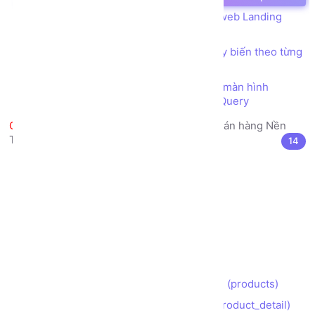
Bài tập Tổng hợp - Thực hiện Trang web Landing
Page giới thiệu Công ty
Thiết kế trang web bố cục (layout) tùy biến theo từng
thiết bị màn hình (Responsive)
Tùy biến giao diện theo từng thiết bị màn hình
(Responsive) bằng kỹ thuật CSS Media Query
Làm Đồ án Web thực tế Trang bán hàng Nền
Tảng phiên bản Bootstrap
14
Lộ trình (Roadmap) Thực hiện Đồ án
Khởi tạo thư mục dự án
Phân tích Bố cục (layout)
Xây dựng Trang chủ (index)
Xây dựng Trang Giới thiệu (about)
Xây dựng Trang Liên hệ (contact)
Xây dựng Trang Danh sách Sản phẩm (products)
Xây dựng Trang Chi tiết Sản phẩm (product_detail)