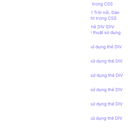
Tìm hiểu về Thuộc tính vị trí Position trong CSS
Tìm hiểu các thuộc tính quy định vị trí Trôi nổi, Dàn
hàng ngang sử dụng Float Left, Float Right trong CSS
Thiết kế bố cục trang web sử dụng thẻ DIV (DIV
tag), thuộc tính CSS Float left, right và kỹ thuật sử dụng
điểm ngắt CSS class clear-fix
Bài tập - Thiết kế bố cục trang web sử dụng thẻ DIV
(DIV tag) - Header phong cách 1
Bài tập - Thiết kế bố cục trang web sử dụng thẻ DIV
(DIV tag) - Header phong cách 2
Bài tập - Thiết kế bố cục trang web sử dụng thẻ DIV
(DIV tag) - Header phong cách 3
Bài tập - Thiết kế bố cục trang web sử dụng thẻ DIV
(DIV tag) - Call for Action
Bài tập - Thiết kế bố cục trang web sử dụng thẻ DIV
(DIV tag) - Feature Product
Bài tập - Thiết kế bố cục trang web sử dụng thẻ DIV
(DIV tag) - Services