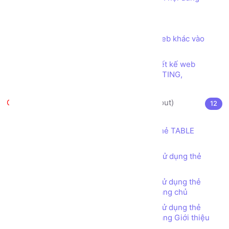
trong trang web
Các ký tự đặc biệt trong HTML
Thẻ (tag) IFRAME để nhúng trang web khác vào
trang web của mình
Các loại font chữ phổ biến trong thiết kế web
SERIF, SANS SERIF, DISPLAY, HANDWRITING,
MONOSPACE
Thiết kế bố cục trang web (layout)
12
Thẻ TABLE (TABLE tag) là gì?
Thiết kế bố cục trang web sử dụng thẻ TABLE
(TABLE tag)
Bài tập - Thiết kế bố cục trang web sử dụng thẻ
TABLE (TABLE tag) - Đơn giản
Bài tập - Thiết kế bố cục trang web sử dụng thẻ
TABLE (TABLE tag) - Web Bán hàng - Trang chủ
Bài tập - Thiết kế bố cục trang web sử dụng thẻ
TABLE (TABLE tag) - Web Bán hàng - Trang Giới thiệu