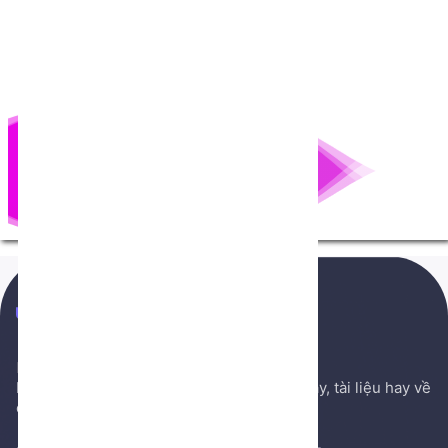
NenTang.vn
Hệ thống gởi mail NenTang.vn
Nơi chia sẻ các kiến thức nền tảng, sách hay, tài liệu hay về
cuộc sống, văn học, ...