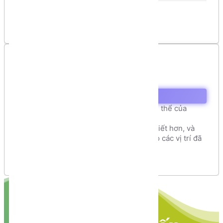
Danh sách bình luận
Chưa có bình luận nào!
Mục lục
Tạo giao diện Form bằng Bootstrap
Step 1: Phân tách bố cục (layout) tổng thể của
trang web
Step 2: phân tách bố cục (layout) chi tiết hơn, và
gắn các thành phần (components) vào các vị trí đã
chừa sẵn trong layout đã thiết kế
Ràng buộc dữ liệu bằng JQUERY