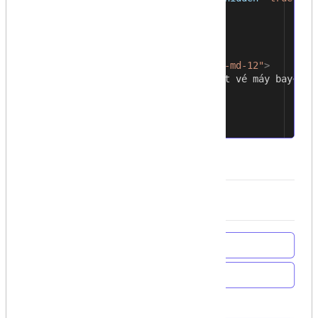
</
button
>
28
</
div
>
29
30
<
div
class
=
"row"
>
31
<
div
class
=
"col-md-12"
>
32
<
h1
>
Form đặt vé máy bay
</
h1
33
</
div
>
34
</
div
>
35
36
<
div
class
=
"row"
>
37
Về trang chủ
Về Chương trình học
Bài học trước