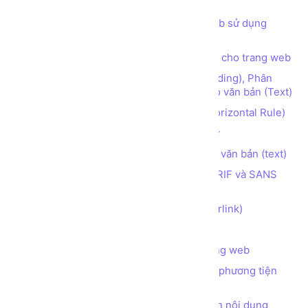
web HTML5 CSS JS
Các thói quen cần có khi lập trình web sử dụng
HTML
Các thẻ (tag) định nghĩa mô tả (meta) cho trang web
Các thẻ (tag) định dạng Đề mục (Heading), Phân
đoạn (Paragraph), Ngắt dòng (Break) cho văn bản (Text)
Các thẻ (tag) tạo đường kẻ ngang (Horizontal Rule)
Các thẻ (tag) định dạng kiểu font chữ
Các thẻ (tag) định dạng hiển thị cho văn bản (text)
Phân biệt 2 họ font chữ phổ biến SERIF và SANS
SERIF
Các thẻ (tag) tạo Siêu liên kết (hyperlink)
Các thẻ (tag) tạo Danh sách (list)
Các thẻ (tag) chèn hình ảnh vào trang web
Các thẻ (tag) chèn các đối tượng đa phương tiện
(audio, video) vào trang web
Các thẻ (tag) làm thanh tự động cuộn nội dung