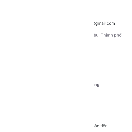
Hotline:
0915.659.223
Email:
~
nentangtoituonglai@gmail.com
Địa chỉ:
130 Xô Viết Nghệ Tỉnh, Quận Ninh Kiều, Thành phố
Cần Thơ
Tài khoản 1:
Ngân hàng Vietcombank CN Cần Thơ
STK:
0111000179239
Chủ tài khoản:
Dương Nguyễn Phú Cường
CÁC CHÍNH SÁCH
Quy định sử dụng
Vận chuyển
Bảo mật thông tin
Đổi trả và Hoàn tiền