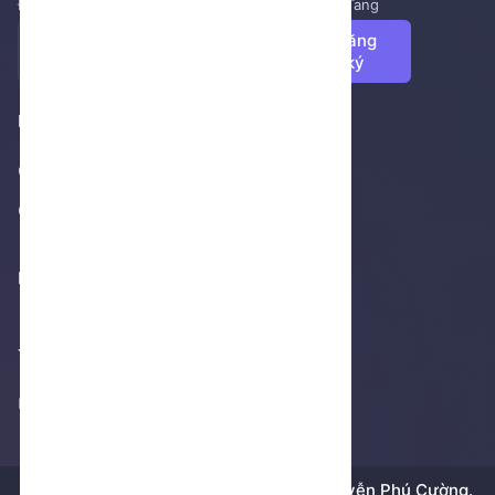
Đăng ký để nhận những tin tức mới nhất từ NenTang
Đăng
ký
Footer 1
Giới thiệu
Cửa hàng
Footer 2
Thống kê truy cập
Không thể tải thống kê
Bản quyền © 2018 - 2026 bởi
Dương Nguyễn Phú Cường.