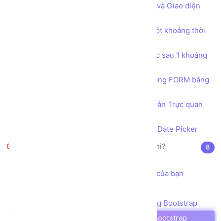
Bài tập Tạo trang tùy chỉnh Nội dung và Giao diện
bằng JQUERY
Bài tập Thực thi một hàm xử lý sau một khoảng thời
gian bằng hàm setTimeout
Bài tập Thực thi một hàm xử lý liên tục sau 1 khoảng
thời gian bằng hàm setInterval
Thu thập dữ liệu người dùng nhập trong FORM bằng
JQUERY
Tích hợp bộ công cụ Soạn thảo văn bản Trực quan
WYSIWYG CKEDITOR
Tích hợp công cụ chọn Ngày Tháng Date Picker
Bootstrap là gì? JQuery là cái chi?
8
Giới thiệu Bootstrap
Cách sử dụng Bootstrap trong dự án của bạn
Hệ thống Lưới (GRID) của Bootstrap
Bài tập - Thiết kế Bố cục (layout) bằng Bootstrap
Ràng buộc dữ liệu (validation) bằng Bootstrap