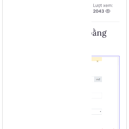
Tác giả:
Dương
Ngày đăng:
Lượt xem:
Nguyễn Phú Cường
8/8/2026, 9:40
2043
Số phút học:
176 phút
Tạo giao diện Form bằng
Bootstrap