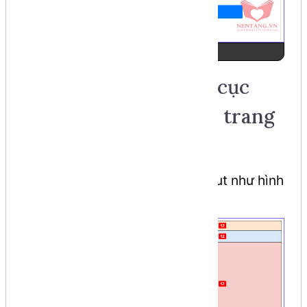
Ảnh số 1
Step 1: Phân tách bố cục
(layout) tổng thể của trang
web
Phân tách và thực hiện layout như hình
sau: