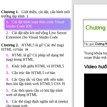
Giới thiệu, cài đặt, cấu hình môi
trường lập trình
2
Cài đặt trình soạn thảo code Visual
Chương
Studio Code IDE
Cài đặt tiện ích mở rộng Live Server
Extension cho Visual Studio Code
Tác giả:
Dương N
HTML5 là gì? Các thẻ (tag)
HTML cơ bản
19
Trong khóa họ
HTML là gì? Cú pháp sử dụng thẻ
soạn thảo mã n
(tag) trong HTML
Video hướ
Khác biệt giữa HTML và HTML5
Cấu trúc file HTML5 cơ bản
Các Quy tắc và Quy ước nên tuân
theo khi lập trình web HTML5 CSS JS
Các thói quen cần có khi lập trình
web sử dụng HTML
Các thẻ (tag) định nghĩa mô tả (meta)
cho trang web