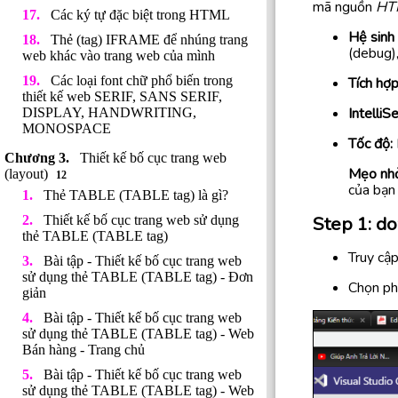
mã nguồn
HTM
Các ký tự đặc biệt trong HTML
Hệ sinh
Thẻ (tag) IFRAME để nhúng trang
(debug),
web khác vào trang web của mình
Các loại font chữ phổ biến trong
Tích hợp
thiết kế web SERIF, SANS SERIF,
IntelliS
DISPLAY, HANDWRITING,
MONOSPACE
Tốc độ:
Thiết kế bố cục trang web
Mẹo nhỏ
(layout)
12
của bạn 
Thẻ TABLE (TABLE tag) là gì?
Step 1: d
Thiết kế bố cục trang web sử dụng
thẻ TABLE (TABLE tag)
Truy cập
Bài tập - Thiết kế bố cục trang web
sử dụng thẻ TABLE (TABLE tag) - Đơn
Chọn ph
giản
Bài tập - Thiết kế bố cục trang web
sử dụng thẻ TABLE (TABLE tag) - Web
Bán hàng - Trang chủ
Bài tập - Thiết kế bố cục trang web
sử dụng thẻ TABLE (TABLE tag) - Web