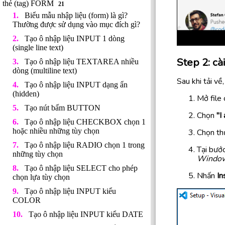
thẻ (tag) FORM
21
Biểu mẫu nhập liệu (form) là gì?
Thường được sử dụng vào mục đích gì?
Tạo ô nhập liệu INPUT 1 dòng
(single line text)
Step 2: cà
Tạo ô nhập liệu TEXTAREA nhiều
dòng (multiline text)
Sau khi tải về
Tạo ô nhập liệu INPUT dạng ẩn
(hidden)
Mở file 
Tạo nút bấm BUTTON
Chọn
"I
Tạo ô nhập liệu CHECKBOX chọn 1
hoặc nhiều những tùy chọn
Chọn thư
Tạo ô nhập liệu RADIO chọn 1 trong
Tại bước
những tùy chọn
Windows
Tạo ô nhập liệu SELECT cho phép
Nhấn
In
chọn lựa tùy chọn
Tạo ô nhập liệu INPUT kiểu
COLOR
Tạo ô nhập liệu INPUT kiểu DATE