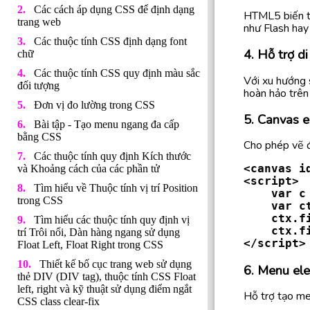
Các cách áp dụng CSS để định dạng
HTML5 biến tr
trang web
như Flash hay 
Các thuộc tính CSS định dạng font
4. Hỗ trợ d
chữ
Các thuộc tính CSS quy định màu sắc
Với xu hướng 
đối tượng
hoàn hảo trên
Đơn vị đo lường trong CSS
5. Canvas 
Bài tập - Tạo menu ngang đa cấp
bằng CSS
Cho phép vẽ đồ
Các thuộc tính quy định Kích thước
<canvas i
và Khoảng cách của các phần tử
<script>

Tìm hiểu về Thuộc tính vị trí Position
    var c = document.getElementById("TestCanvas");

trong CSS
    var ctx = c.getContext("2d");

    ctx.fillStyle = "#FF0000";

Tìm hiểu các thuộc tính quy định vị
    ctx.fillRect(0, 0, 140, 75);

trí Trôi nổi, Dàn hàng ngang sử dụng
</script>
Float Left, Float Right trong CSS
Thiết kế bố cục trang web sử dụng
6. Menu el
thẻ DIV (DIV tag), thuộc tính CSS Float
left, right và kỹ thuật sử dụng điểm ngắt
Hỗ trợ tạo me
CSS class clear-fix