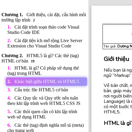
Giới thiệu, cài đặt, cấu hình môi
trường lập trình
2
Cài đặt trình soạn thảo code Visual
Studio Code IDE
Cài đặt tiện ích mở rộng Live Server
Extension cho Visual Studio Code
Tác giả:
Dương N
HTML5 là gì? Các thẻ (tag)
Giới thiệu
HTML cơ bản
19
HTML là gì? Cú pháp sử dụng thẻ
Nếu bạn là ng
(tag) trong HTML
ngữ “Markup” v
Khác biệt giữa HTML và HTML5
Về bản chất, 
Cấu trúc file HTML5 cơ bản
bản, giúp máy 
nơi người biên
Các Quy tắc và Quy ước nên tuân
Language) là 
theo khi lập trình web HTML5 CSS JS
có một bước t
HTML5.
Các thói quen cần có khi lập trình
web sử dụng HTML
HTML là gì
Các thẻ (tag) định nghĩa mô tả (meta)
cho trang web