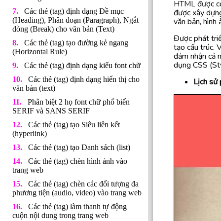
HTML được co
Các thẻ (tag) định dạng Đề mục
được xây dựng
(Heading), Phân đoạn (Paragraph), Ngắt
văn bản, hình 
dòng (Break) cho văn bản (Text)
Được phát tr
Các thẻ (tag) tạo đường kẻ ngang
tạo cấu trúc. 
(Horizontal Rule)
đảm nhận cả n
dụng CSS (Sty
Các thẻ (tag) định dạng kiểu font chữ
Các thẻ (tag) định dạng hiển thị cho
Lịch sử
văn bản (text)
Phân biệt 2 họ font chữ phổ biến
SERIF và SANS SERIF
Các thẻ (tag) tạo Siêu liên kết
(hyperlink)
Các thẻ (tag) tạo Danh sách (list)
Các thẻ (tag) chèn hình ảnh vào
trang web
Các thẻ (tag) chèn các đối tượng đa
phương tiện (audio, video) vào trang web
Các thẻ (tag) làm thanh tự động
cuộn nội dung trong trang web