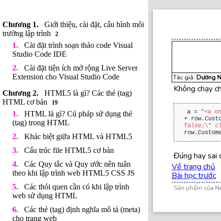
Giới thiệu, cài đặt, cấu hình môi
trường lập trình
2
Cài đặt trình soạn thảo code Visual
Studio Code IDE
Cài đặt tiện ích mở rộng Live Server
Extension cho Visual Studio Code
Tác giả:
Dương N
Không chạy ch
HTML5 là gì? Các thẻ (tag)
HTML cơ bản
19
a = 
"<a o
HTML là gì? Cú pháp sử dụng thẻ
+ row.
Cust
(tag) trong HTML
false;
\"
 c
row.
Custom
Khác biệt giữa HTML và HTML5
Cấu trúc file HTML5 cơ bản
Đúng hay sai 
Các Quy tắc và Quy ước nên tuân
Về trang chủ
theo khi lập trình web HTML5 CSS JS
Bài học trước
Các thói quen cần có khi lập trình
Sản phẩm của N
web sử dụng HTML
Các thẻ (tag) định nghĩa mô tả (meta)
cho trang web