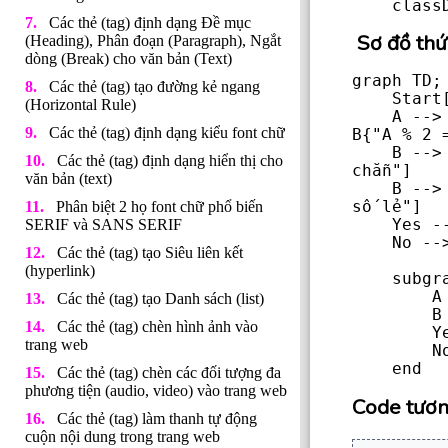
    cl
Các thẻ (tag) định dạng Đề mục
Sơ đồ thứ
(Heading), Phân đoạn (Paragraph), Ngắt
dòng (Break) cho văn bản (Text)
graph TD;

Các thẻ (tag) tạo đường kẻ ngang
    Start["Bắt đầu"] --> A["Lấy giá trị số A<br />var a = 5;"]

(Horizontal Rule)
    A --> |"Kiểm tra giá trị số A<br />A có chia hết cho 2 hay không?"| 
Các thẻ (tag) định dạng kiểu font chữ
B{"A % 2 =
    B --> |"TRUE<br/>Chia hết"| Yes["IF<br />In ra màn hình a là số 
Các thẻ (tag) định dạng hiển thị cho
chẵn"]

văn bản (text)
    B --> |"FALSE<br/>Không Chia hết"| No["ELSE<br/>In ra màn hình a là 
số lẻ"]

Phân biệt 2 họ font chữ phổ biến
    Yes --> End["Kết thúc"]

SERIF và SANS SERIF
    No --> End

Các thẻ (tag) tạo Siêu liên kết
(hyperlink)
    subgraph "kiểm tra"

        A

Các thẻ (tag) tạo Danh sách (list)
        B

Các thẻ (tag) chèn hình ảnh vào
        Yes

trang web
        No

    end
Các thẻ (tag) chèn các đối tượng đa
phương tiện (audio, video) vào trang web
Code tươn
Các thẻ (tag) làm thanh tự động
cuộn nội dung trong trang web