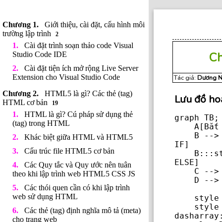
Giới thiệu, cài đặt, cấu hình môi
trường lập trình
2
Cài đặt trình soạn thảo code Visual
C
Studio Code IDE
Cài đặt tiện ích mở rộng Live Server
Extension cho Visual Studio Code
Tác giả:
Dương N
HTML5 là gì? Các thẻ (tag)
Lưu đồ ho
HTML cơ bản
19
HTML là gì? Cú pháp sử dụng thẻ
graph TB;

(tag) trong HTML
    A[Bắt đầu] --> |kết nối| B{Điều kiện còn <br />đúng không?}

    B --> |"Đúng (True &copy;)"| C[Thực thi các lệnh <br />trong khối 
Khác biệt giữa HTML và HTML5
IF]

Cấu trúc file HTML5 cơ bản
    B:::style1 --> |"Sai (No)"| D[Thực thi các lệnh <br /> trong khối 
ELSE]

Các Quy tắc và Quy ước nên tuân
    C --> KT[Kết thúc]

theo khi lập trình web HTML5 CSS JS
    D --> KT

Các thói quen cần có khi lập trình
web sử dụng HTML
    style A fill:#f9f,stroke:#333,stroke-width:4px

    style D fill:#bbf,stroke:#f66,stroke-width:2px,color:#000,stroke-
Các thẻ (tag) định nghĩa mô tả (meta)
dasharray:
cho trang web