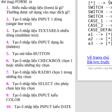
thẻ (tag) FORM
21
[*] --> SW
SWITCH -->
Biểu mẫu nhập liệu (form) là gì?
SWITCH -->
Thường được sử dụng vào mục đích gì?
SWITCH -->
Tạo ô nhập liệu INPUT 1 dòng
CASE_1 -->
(single line text)
CASE_2 -->
CASE_DEFAU
Tạo ô nhập liệu TEXTAREA nhiều
a1 --> [*]
dòng (multiline text)
a2 --> [*]
Tạo ô nhập liệu INPUT dạng ẩn
a3 --> [*
(hidden)
Tạo nút bấm BUTTON
Về trang chủ
Tạo ô nhập liệu CHECKBOX chọn 1
Bài học trước
hoặc nhiều những tùy chọn
Sản phẩm của N
Tạo ô nhập liệu RADIO chọn 1 trong
những tùy chọn
Tạo ô nhập liệu SELECT cho phép
chọn lựa tùy chọn
Tạo ô nhập liệu INPUT kiểu
COLOR
Tạo ô nhập liệu INPUT kiểu DATE