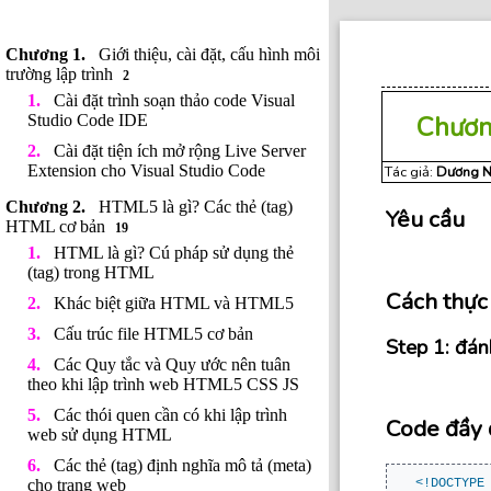
Giới thiệu, cài đặt, cấu hình môi
trường lập trình
2
Cài đặt trình soạn thảo code Visual
Chươn
Studio Code IDE
Cài đặt tiện ích mở rộng Live Server
Extension cho Visual Studio Code
Tác giả:
Dương N
HTML5 là gì? Các thẻ (tag)
Yêu cầu
HTML cơ bản
19
HTML là gì? Cú pháp sử dụng thẻ
(tag) trong HTML
Cách thực
Khác biệt giữa HTML và HTML5
Cấu trúc file HTML5 cơ bản
Step 1: đá
Các Quy tắc và Quy ước nên tuân
theo khi lập trình web HTML5 CSS JS
Các thói quen cần có khi lập trình
Code đầy 
web sử dụng HTML
Các thẻ (tag) định nghĩa mô tả (meta)
cho trang web
<!DOCTYPE