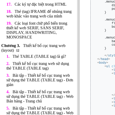
    .menu
Các ký tự đặc biệt trong HTML
        d
        p
Thẻ (tag) IFRAME để nhúng trang
    }
web khác vào trang web của mình
    .menu
Các loại font chữ phổ biến trong
        f
        b
thiết kế web SERIF, SANS SERIF,
    }
DISPLAY, HANDWRITING,
MONOSPACE
    .menu
        b
        c
Thiết kế bố cục trang web
    }
(layout)
12
</
sty
Thẻ TABLE (TABLE tag) là gì?
</
head
>
<
body
>
Thiết kế bố cục trang web sử dụng
<
ul
c
thẻ TABLE (TABLE tag)
<
<
Bài tập - Thiết kế bố cục trang web
sử dụng thẻ TABLE (TABLE tag) - Đơn
giản
Bài tập - Thiết kế bố cục trang web
<
sử dụng thẻ TABLE (TABLE tag) - Web
<
Bán hàng - Trang chủ
<
<
Bài tập - Thiết kế bố cục trang web
sử dụng thẻ TABLE (TABLE tag) - Web