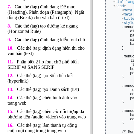
<
html
lan
Các thẻ (tag) định dạng Đề mục
<
head
>
<
meta
(Heading), Phân đoạn (Paragraph), Ngắt
<
meta
dòng (Break) cho văn bản (Text)
<
titl
<
styl
Các thẻ (tag) tạo đường kẻ ngang
    .menu
(Horizontal Rule)
        d
        p
Các thẻ (tag) định dạng kiểu font chữ
        w
        b
Các thẻ (tag) định dạng hiển thị cho
    }
văn bản (text)
    .menu
        l
Phân biệt 2 họ font chữ phổ biến
        f
SERIF và SANS SERIF
        b
        p
Các thẻ (tag) tạo Siêu liên kết
    }
(hyperlink)
    .menu
Các thẻ (tag) tạo Danh sách (list)
        t
        c
Các thẻ (tag) chèn hình ảnh vào
        p
trang web
    }
Các thẻ (tag) chèn các đối tượng đa
    .menu
        b
phương tiện (audio, video) vào trang web
        c
    }
Các thẻ (tag) làm thanh tự động
cuộn nội dung trong trang web
    /* Me