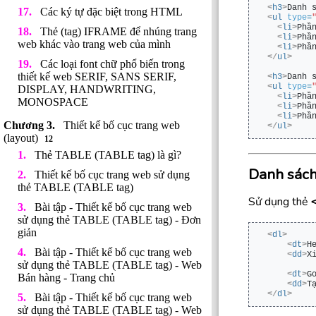
<
h3
>
Danh 
Các ký tự đặc biệt trong HTML
<
ul
type
=
<
li
>
Phầ
Thẻ (tag) IFRAME để nhúng trang
<
li
>
Phầ
web khác vào trang web của mình
<
li
>
Phầ
</
ul
>
Các loại font chữ phổ biến trong
thiết kế web SERIF, SANS SERIF,
<
h3
>
Danh 
<
ul
type
=
DISPLAY, HANDWRITING,
<
li
>
Phầ
MONOSPACE
<
li
>
Phầ
<
li
>
Phầ
Thiết kế bố cục trang web
</
ul
>
(layout)
12
Thẻ TABLE (TABLE tag) là gì?
Danh sách
Thiết kế bố cục trang web sử dụng
thẻ TABLE (TABLE tag)
Sử dụng thẻ
Bài tập - Thiết kế bố cục trang web
sử dụng thẻ TABLE (TABLE tag) - Đơn
giản
<
dl
>
<
dt
>
H
Bài tập - Thiết kế bố cục trang web
<
dd
>
X
sử dụng thẻ TABLE (TABLE tag) - Web
<
dt
>
G
Bán hàng - Trang chủ
<
dd
>
T
</
dl
>
Bài tập - Thiết kế bố cục trang web
sử dụng thẻ TABLE (TABLE tag) - Web