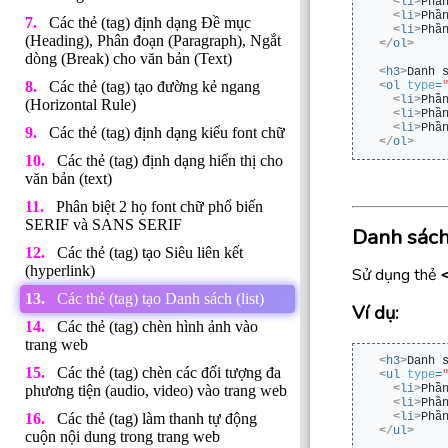
<
li
>
Phầ
<
li
>
Phầ
Các thẻ (tag) định dạng Đề mục
<
li
>
Phầ
(Heading), Phân đoạn (Paragraph), Ngắt
</
ol
>
dòng (Break) cho văn bản (Text)
<
h3
>
Danh 
Các thẻ (tag) tạo đường kẻ ngang
<
ol
type
=
<
li
>
Phầ
(Horizontal Rule)
<
li
>
Phầ
<
li
>
Phầ
Các thẻ (tag) định dạng kiểu font chữ
</
ol
>
Các thẻ (tag) định dạng hiển thị cho
văn bản (text)
Phân biệt 2 họ font chữ phổ biến
SERIF và SANS SERIF
Danh sác
Các thẻ (tag) tạo Siêu liên kết
(hyperlink)
Sử dụng thẻ
Các thẻ (tag) tạo Danh sách (list)
Ví dụ:
Các thẻ (tag) chèn hình ảnh vào
trang web
<
h3
>
Danh 
Các thẻ (tag) chèn các đối tượng đa
<
ul
type
=
phương tiện (audio, video) vào trang web
<
li
>
Phầ
<
li
>
Phầ
Các thẻ (tag) làm thanh tự động
<
li
>
Phầ
</
ul
>
cuộn nội dung trong trang web