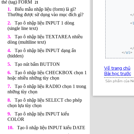
thẻ (tag) FORM
21
Biểu mẫu nhập liệu (form) là gì?
Thường được sử dụng vào mục đích gì?
<
Tạo ô nhập liệu INPUT 1 dòng
<
(single line text)
Tạo ô nhập liệu TEXTAREA nhiều
dòng (multiline text)
<
Tạo ô nhập liệu INPUT dạng ẩn
</
ol
>
(hidden)
Tạo nút bấm BUTTON
Về trang chủ
Tạo ô nhập liệu CHECKBOX chọn 1
Bài học trước
hoặc nhiều những tùy chọn
Sản phẩm của N
Tạo ô nhập liệu RADIO chọn 1 trong
những tùy chọn
Tạo ô nhập liệu SELECT cho phép
chọn lựa tùy chọn
Tạo ô nhập liệu INPUT kiểu
COLOR
Tạo ô nhập liệu INPUT kiểu DATE