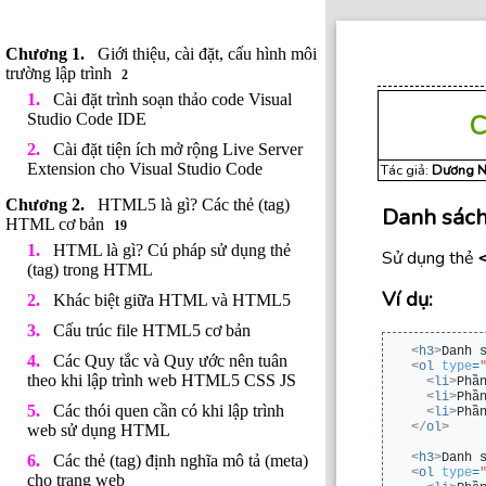
Giới thiệu, cài đặt, cấu hình môi
trường lập trình
2
Cài đặt trình soạn thảo code Visual
C
Studio Code IDE
Cài đặt tiện ích mở rộng Live Server
Extension cho Visual Studio Code
Tác giả:
Dương N
HTML5 là gì? Các thẻ (tag)
Danh sách
HTML cơ bản
19
HTML là gì? Cú pháp sử dụng thẻ
Sử dụng thẻ
(tag) trong HTML
Ví dụ:
Khác biệt giữa HTML và HTML5
Cấu trúc file HTML5 cơ bản
<
h3
>
Danh 
Các Quy tắc và Quy ước nên tuân
<
ol
type
=
theo khi lập trình web HTML5 CSS JS
<
li
>
Phầ
<
li
>
Phầ
Các thói quen cần có khi lập trình
<
li
>
Phầ
</
ol
>
web sử dụng HTML
<
h3
>
Danh 
Các thẻ (tag) định nghĩa mô tả (meta)
<
ol
type
=
cho trang web