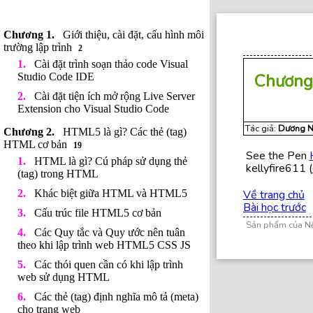
Giới thiệu, cài đặt, cấu hình môi
trường lập trình
2
Cài đặt trình soạn thảo code Visual
Chương
Studio Code IDE
Cài đặt tiện ích mở rộng Live Server
Extension cho Visual Studio Code
Tác giả:
Dương N
HTML5 là gì? Các thẻ (tag)
HTML cơ bản
19
See the Pen
HTML là gì? Cú pháp sử dụng thẻ
kellyfire611 (
(tag) trong HTML
Khác biệt giữa HTML và HTML5
Về trang chủ
Bài học trước
Cấu trúc file HTML5 cơ bản
Sản phẩm của N
Các Quy tắc và Quy ước nên tuân
theo khi lập trình web HTML5 CSS JS
Các thói quen cần có khi lập trình
web sử dụng HTML
Các thẻ (tag) định nghĩa mô tả (meta)
cho trang web