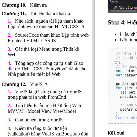
Kiểm tra
Tài liệu tham khảo
4
Kho sách, nguồn tài liệu tham khảo
Step 4: Hiể
Lập trình web Frontend HTML CSS JS
Hiệu chỉ
SourceCode tham khảo Lập trình web
Nội dung
Frontend HTML CSS JS
Các thể loại Menu trong Thiết kế
// Hiển t
Web
// Do dữ 
thị
Tổng hợp các công cụ tự sinh Giao
// Sử dụn
diện HTML, CSS, JS tuyệt vời dành cho
var
 dataS
Nhà phát triển thiết kế Web
var
 dataA
VueJS
petArr.
sp
7
for
(
let
 
VueJS là gì? Ứng dụng của VueJS
let
 pet
trong phát triển web FrontEnd
  pet.
dat
Tìm hiểu Kiến trúc Hệ thống Web
 // Add 
  petArr.
MVVM - Model View ViewModel
}
renderTab
Component trong VueJS
Kiểm tra ràng buộc dữ liệu
Kết quả
(validation) bằng VueJS và Bootstrap đơn