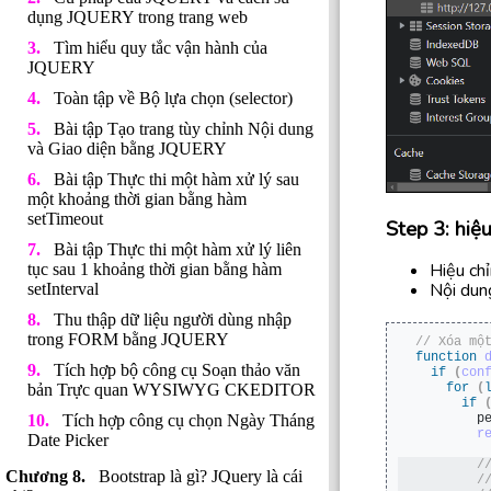
dụng JQUERY trong trang web
Tìm hiểu quy tắc vận hành của
JQUERY
Toàn tập về Bộ lựa chọn (selector)
Bài tập Tạo trang tùy chỉnh Nội dung
và Giao diện bằng JQUERY
Bài tập Thực thi một hàm xử lý sau
một khoảng thời gian bằng hàm
setTimeout
Step 3: hiệ
Bài tập Thực thi một hàm xử lý liên
Hiệu chỉ
tục sau 1 khoảng thời gian bằng hàm
Nội dung
setInterval
Thu thập dữ liệu người dùng nhập
trong FORM bằng JQUERY
// Xóa mộ
function
Tích hợp bộ công cụ Soạn thảo văn
if
(
con
for
(
bản Trực quan WYSIWYG CKEDITOR
if
        p
Tích hợp công cụ chọn Ngày Tháng
r
Date Picker
 /
Bootstrap là gì? JQuery là cái
 /