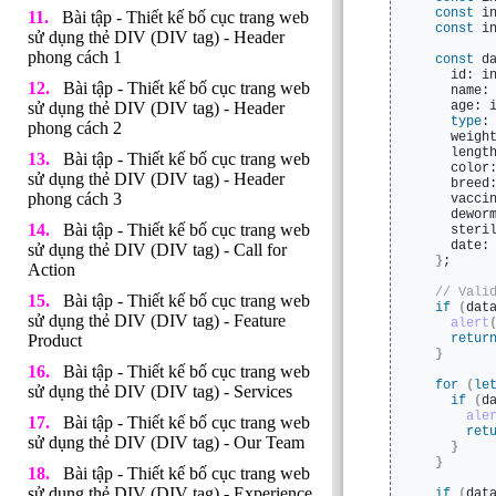
const
 i
Bài tập - Thiết kế bố cục trang web
const
 i
sử dụng thẻ DIV (DIV tag) - Header
phong cách 1
const
 d
    id: i
Bài tập - Thiết kế bố cục trang web
    name:
sử dụng thẻ DIV (DIV tag) - Header
    age: 
type
:
phong cách 2
    weigh
    lengt
Bài tập - Thiết kế bố cục trang web
    color
sử dụng thẻ DIV (DIV tag) - Header
    breed
phong cách 3
    vacci
    dewor
Bài tập - Thiết kế bố cục trang web
    steri
    date:
sử dụng thẻ DIV (DIV tag) - Call for
}
;
Action
 // Vali
Bài tập - Thiết kế bố cục trang web
if
(
dat
sử dụng thẻ DIV (DIV tag) - Feature
alert
Product
retur
}
Bài tập - Thiết kế bố cục trang web
for
(
le
sử dụng thẻ DIV (DIV tag) - Services
if
(
d
ale
Bài tập - Thiết kế bố cục trang web
ret
sử dụng thẻ DIV (DIV tag) - Our Team
}
}
Bài tập - Thiết kế bố cục trang web
sử dụng thẻ DIV (DIV tag) - Experience
if
(
dat