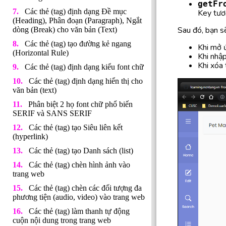
getFr
Các thẻ (tag) định dạng Đề mục
Key tươ
(Heading), Phân đoạn (Paragraph), Ngắt
Sau đó, bạn s
dòng (Break) cho văn bản (Text)
Các thẻ (tag) tạo đường kẻ ngang
Khi mở ứ
(Horizontal Rule)
Khi nhập
Khi xóa
Các thẻ (tag) định dạng kiểu font chữ
Các thẻ (tag) định dạng hiển thị cho
văn bản (text)
Phân biệt 2 họ font chữ phổ biến
SERIF và SANS SERIF
Các thẻ (tag) tạo Siêu liên kết
(hyperlink)
Các thẻ (tag) tạo Danh sách (list)
Các thẻ (tag) chèn hình ảnh vào
trang web
Các thẻ (tag) chèn các đối tượng đa
phương tiện (audio, video) vào trang web
Các thẻ (tag) làm thanh tự động
cuộn nội dung trong trang web