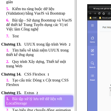
giản
Kiểm tra ràng buộc dữ liệu
(Validation) bằng VueJS và Bootstrap
Bài tập - Sử dụng Bootstrap và VueJS
để thiết kế Trang Tuyển dụng các Vị trí
Việc làm Công nghệ
Test
UI/UX trong lập trình Web
2
Tìm hiểu về khái niệm UI/UX trong
thiết kế ứng dụng
Quy trình Xây dựng, Thiết kế một
trang Web
CSS Flexbox
1
Tạo cấu trúc Dòng x Cột trong CSS
Flexbox
Extras
2
Bài tập xử lý lưu trữ dữ liệu với
LocalStorage
Tạo hiệu ứng chuyển động animation