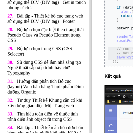
sử dụng thẻ DIV (DIV tag) - Get in touch
phong cách 2
if
(
dat
alert
Bài tập - Thiết kế bố cục trang web
retur
}
sử dụng thẻ DIV (DIV tag) - Footer
  petArr.
Bộ lựa chọn đặc biệt theo trạng thái
Pseudo Class và Pseudo Element trong
renderT
CSS
resetFo
Bộ lựa chọn trong CSS (CSS
 // Lưu 
Selector)
 // Gọi 
saveToS
Sử dụng CSS để làm nhà sáng tạo
}
)
;
Nghệ thuật sắp xếp trình bày chữ
Typography
Kết quả
Hướng dẫn phân tích Bố cục
(layout) Web bán hàng Thực phẩm Dinh
dưỡng Organic
Tư duy Thiết kế Khung cần có khi
xây dựng giao diện Một Trang web
Tìm hiểu toàn diện về thuộc tính
trình diễn ảnh object-fit trong CSS
Bài tập - Thiết kế mẫu hóa đơn bán
hàng cho máy in nhiệt khổ giấy K80 và