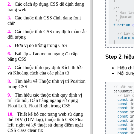
}
Các cách áp dụng CSS để định dạng
/**
trang web
 * Hàm lấ
 * @param
Các thuộc tính CSS định dạng font
 */
chữ
function
Các thuộc tính CSS quy định màu sắc
 // Lấy 
đối tượng
return
}
Đơn vị đo lường trong CSS
Bài tập - Tạo menu ngang đa cấp
Step 2: hiệ
bằng CSS
Hiệu chỉ
Các thuộc tính quy định Kích thước
Nội dung
và Khoảng cách của các phần tử
Tìm hiểu về Thuộc tính vị trí Position
trong CSS
// Bắt sự
btnSubmit
Tìm hiểu các thuộc tính quy định vị
 // Lấy 
trí Trôi nổi, Dàn hàng ngang sử dụng
const
 i
const
 i
Float Left, Float Right trong CSS
const
 i
const
 i
Thiết kế bố cục trang web sử dụng
const
 i
thẻ DIV (DIV tag), thuộc tính CSS Float
const
 i
left, right và kỹ thuật sử dụng điểm ngắt
const
 i
const
 i
CSS class clear-fix
const
 i