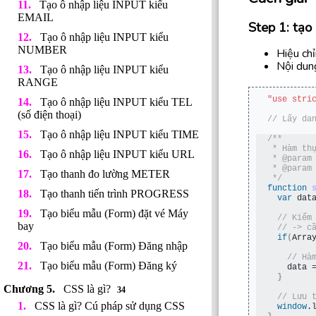
Tạo ô nhập liệu INPUT kiểu
EMAIL
Step 1: tạo
Tạo ô nhập liệu INPUT kiểu
NUMBER
Hiệu chỉ
Nội dung
Tạo ô nhập liệu INPUT kiểu
RANGE
"use stri
Tạo ô nhập liệu INPUT kiểu TEL
(số điện thoại)
// Lấy da
Tạo ô nhập liệu INPUT kiểu TIME
/**
 * Hàm th
Tạo ô nhập liệu INPUT kiểu URL
 * @param
 * @param
Tạo thanh đo lường METER
 */
function
Tạo thanh tiến trình PROGRESS
var
 dat
Tạo biểu mẫu (Form) đặt vé Máy
 // Kiểm
bay
 // -> c
if
(
Arra
Tạo biểu mẫu (Form) Đăng nhập
 // Hà
Tạo biểu mẫu (Form) Đăng ký
    data 
}
CSS là gì?
34
 // Lưu 
CSS là gì? Cú pháp sử dụng CSS
window
.