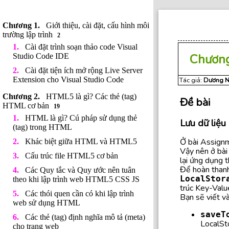
Giới thiệu, cài đặt, cấu hình môi
trường lập trình
2
Cài đặt trình soạn thảo code Visual
Chươn
Studio Code IDE
Cài đặt tiện ích mở rộng Live Server
Extension cho Visual Studio Code
Tác giả:
Dương N
HTML5 là gì? Các thẻ (tag)
Đề bài
HTML cơ bản
19
HTML là gì? Cú pháp sử dụng thẻ
Lưu dữ liệu
(tag) trong HTML
Ở bài Assignm
Khác biệt giữa HTML và HTML5
Vậy nên ở bài
Cấu trúc file HTML5 cơ bản
lại ứng dụng t
Để hoàn thanh
Các Quy tắc và Quy ước nên tuân
LocalStor
theo khi lập trình web HTML5 CSS JS
trúc Key-Value
Các thói quen cần có khi lập trình
Bạn sẽ viết v
web sử dụng HTML
saveT
Các thẻ (tag) định nghĩa mô tả (meta)
LocalSt
cho trang web