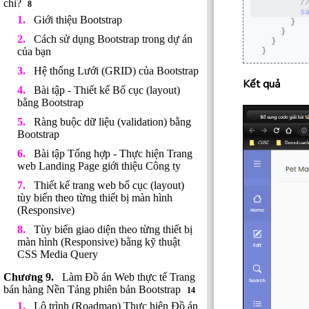
chi?
 /
8
s
Giới thiệu Bootstrap
}
}
Cách sử dụng Bootstrap trong dự án
}
của bạn
}
Hệ thống Lưới (GRID) của Bootstrap
Kết quả
Bài tập - Thiết kế Bố cục (layout)
bằng Bootstrap
Ràng buộc dữ liệu (validation) bằng
Bootstrap
Bài tập Tổng hợp - Thực hiện Trang
web Landing Page giới thiệu Công ty
Thiết kế trang web bố cục (layout)
tùy biến theo từng thiết bị màn hình
(Responsive)
Tùy biến giao diện theo từng thiết bị
màn hình (Responsive) bằng kỹ thuật
CSS Media Query
Làm Đồ án Web thực tế Trang
bán hàng Nền Tảng phiên bản Bootstrap
14
Lộ trình (Roadmap) Thực hiện Đồ án