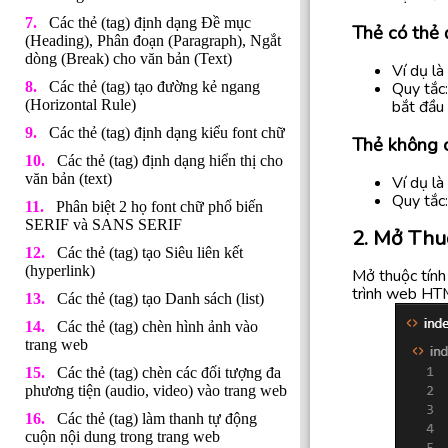
Các thẻ (tag) định dạng Đề mục
Thẻ có thẻ 
(Heading), Phân đoạn (Paragraph), Ngắt
dòng (Break) cho văn bản (Text)
Ví dụ là
Quy tắc:
Các thẻ (tag) tạo đường kẻ ngang
bắt đầu
(Horizontal Rule)
Các thẻ (tag) định dạng kiểu font chữ
Thẻ không 
Các thẻ (tag) định dạng hiển thị cho
văn bản (text)
Ví dụ là
Quy tắc:
Phân biệt 2 họ font chữ phổ biến
SERIF và SANS SERIF
2. Mở Thu
Các thẻ (tag) tạo Siêu liên kết
(hyperlink)
Mở thuộc tính
trình web HTM
Các thẻ (tag) tạo Danh sách (list)
Các thẻ (tag) chèn hình ảnh vào
trang web
Các thẻ (tag) chèn các đối tượng đa
phương tiện (audio, video) vào trang web
Các thẻ (tag) làm thanh tự động
cuộn nội dung trong trang web