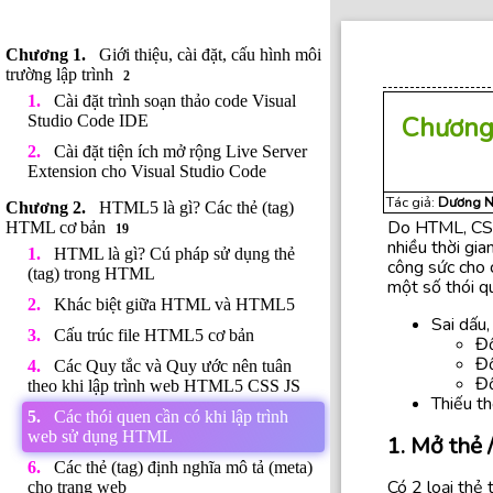
Giới thiệu, cài đặt, cấu hình môi
trường lập trình
2
Cài đặt trình soạn thảo code Visual
Chương
Studio Code IDE
Cài đặt tiện ích mở rộng Live Server
Extension cho Visual Studio Code
Tác giả:
Dương N
HTML5 là gì? Các thẻ (tag)
Do HTML, CSS 
HTML cơ bản
19
nhiều thời gia
HTML là gì? Cú pháp sử dụng thẻ
công sức cho c
(tag) trong HTML
một số thói qu
Khác biệt giữa HTML và HTML5
Sai dấu,
Cấu trúc file HTML5 cơ bản
Đố
Đố
Các Quy tắc và Quy ước nên tuân
Đố
theo khi lập trình web HTML5 CSS JS
Thiếu t
Các thói quen cần có khi lập trình
web sử dụng HTML
1. Mở thẻ 
Các thẻ (tag) định nghĩa mô tả (meta)
Có 2 loại thẻ
cho trang web