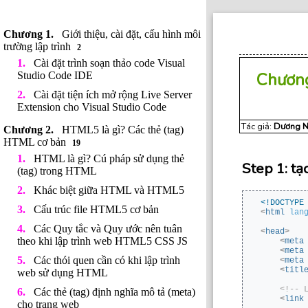
Giới thiệu, cài đặt, cấu hình môi
trường lập trình
2
Cài đặt trình soạn thảo code Visual
Chươn
Studio Code IDE
Cài đặt tiện ích mở rộng Live Server
Extension cho Visual Studio Code
Tác giả:
Dương N
HTML5 là gì? Các thẻ (tag)
HTML cơ bản
19
HTML là gì? Cú pháp sử dụng thẻ
Step 1: tạ
(tag) trong HTML
Khác biệt giữa HTML và HTML5
<!DOCTYPE
Cấu trúc file HTML5 cơ bản
<
html
lan
Các Quy tắc và Quy ước nên tuân
<
head
>
theo khi lập trình web HTML5 CSS JS
<
meta
<
meta
Các thói quen cần có khi lập trình
<
meta
<
titl
web sử dụng HTML
<!-- 
Các thẻ (tag) định nghĩa mô tả (meta)
<
link
cho trang web