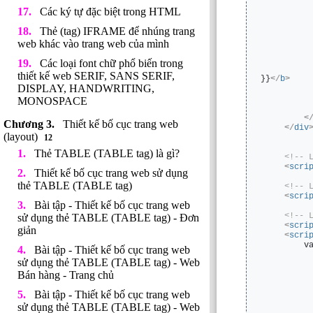
Các ký tự đặc biệt trong HTML
Thẻ (tag) IFRAME để nhúng trang
web khác vào trang web của mình
Các loại font chữ phổ biến trong
         
thiết kế web SERIF, SANS SERIF,
}}
</
b
>
DISPLAY, HANDWRITING,
MONOSPACE
<
Thiết kế bố cục trang web
</
div
(layout)
12
Thẻ TABLE (TABLE tag) là gì?
<!-- 
<
scri
Thiết kế bố cục trang web sử dụng
thẻ TABLE (TABLE tag)
<!-- 
<
scri
Bài tập - Thiết kế bố cục trang web
<!-- 
sử dụng thẻ TABLE (TABLE tag) - Đơn
<
scri
giản
<
scri
        v
Bài tập - Thiết kế bố cục trang web
         
sử dụng thẻ TABLE (TABLE tag) - Web
         
Bán hàng - Trang chủ
         
         
Bài tập - Thiết kế bố cục trang web
         
         
sử dụng thẻ TABLE (TABLE tag) - Web