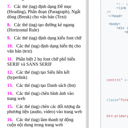
<!-- 
Các thẻ (tag) định dạng Đề mục
<
link
(Heading), Phân đoạn (Paragraph), Ngắt
/>
</
head
>
dòng (Break) cho văn bản (Text)
<
body
>
Các thẻ (tag) tạo đường kẻ ngang
<
div
(Horizontal Rule)
<
Các thẻ (tag) định dạng kiểu font chữ
Các thẻ (tag) định dạng hiển thị cho
văn bản (text)
Phân biệt 2 họ font chữ phổ biến
SERIF và SANS SERIF
Các thẻ (tag) tạo Siêu liên kết
(hyperlink)
control"
v
Các thẻ (tag) tạo Danh sách (list)
Các thẻ (tag) chèn hình ảnh vào
trang web
class
=
"for
Các thẻ (tag) chèn các đối tượng đa
phương tiện (audio, video) vào trang web
btn-primar
Các thẻ (tag) làm thanh tự động
cuộn nội dung trong trang web