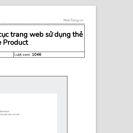
NenTang.vn
ố cục trang web sử dụng thẻ
e Product
Lượt xem:
1046