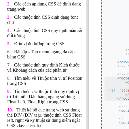
         
Các cách áp dụng CSS để định dạng
trang web
Các thuộc tính CSS định dạng font
chữ
Các thuộc tính CSS quy định màu sắc
         
đối tượng
Đơn vị đo lường trong CSS
<
Bài tập - Tạo menu ngang đa cấp
<
bằng CSS
</
div
Các thuộc tính quy định Kích thước
<!-- 
và Khoảng cách của các phần tử
<!-- 
Tìm hiểu về Thuộc tính vị trí Position
<
foot
<
trong CSS
href
=
"http
Tìm hiểu các thuộc tính quy định vị
<
trí Trôi nổi, Dàn hàng ngang sử dụng
</
foo
Float Left, Float Right trong CSS
<!--
Thiết kế bố cục trang web sử dụng
<
scr
thẻ DIV (DIV tag), thuộc tính CSS Float
<!--
left, right và kỹ thuật sử dụng điểm ngắt
<
scr
CSS class clear-fix