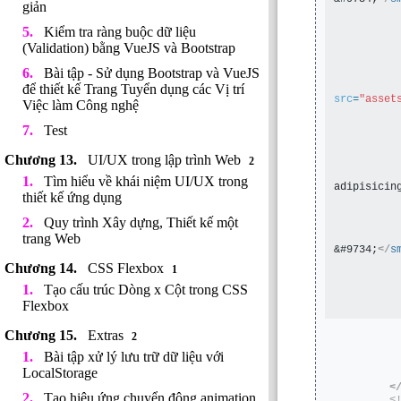
giản
Kiểm tra ràng buộc dữ liệu
(Validation) bằng VueJS và Bootstrap
Bài tập - Sử dụng Bootstrap và VueJS
để thiết kế Trang Tuyển dụng các Vị trí
src
=
"asset
Việc làm Công nghệ
Test
UI/UX trong lập trình Web
2
Tìm hiểu về khái niệm UI/UX trong
adipisicin
thiết kế ứng dụng
         
Quy trình Xây dựng, Thiết kế một
trang Web
&#9734;
</
s
CSS Flexbox
1
Tạo cấu trúc Dòng x Cột trong CSS
Flexbox
Extras
2
Bài tập xử lý lưu trữ dữ liệu với
LocalStorage
<
Tạo hiệu ứng chuyển động animation
<