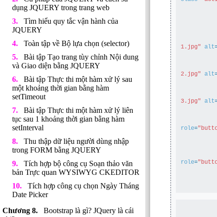
dụng JQUERY trong trang web
Tìm hiểu quy tắc vận hành của
JQUERY
Toàn tập về Bộ lựa chọn (selector)
1.jpg"
alt
Bài tập Tạo trang tùy chỉnh Nội dung
và Giao diện bằng JQUERY
2.jpg"
alt
Bài tập Thực thi một hàm xử lý sau
một khoảng thời gian bằng hàm
setTimeout
3.jpg"
alt
Bài tập Thực thi một hàm xử lý liên
tục sau 1 khoảng thời gian bằng hàm
setInterval
role
=
"butt
Thu thập dữ liệu người dùng nhập
trong FORM bằng JQUERY
role
=
"butt
Tích hợp bộ công cụ Soạn thảo văn
bản Trực quan WYSIWYG CKEDITOR
Tích hợp công cụ chọn Ngày Tháng
Date Picker
Bootstrap là gì? JQuery là cái