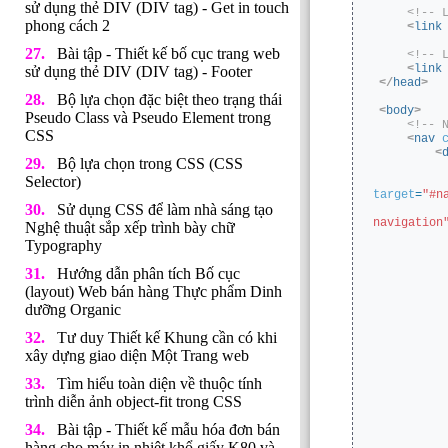
sử dụng thẻ DIV (DIV tag) - Get in touch
<!-- 
phong cách 2
<
link
Bài tập - Thiết kế bố cục trang web
<!-- 
<
link
sử dụng thẻ DIV (DIV tag) - Footer
</
head
>
Bộ lựa chọn đặc biệt theo trạng thái
<
body
>
Pseudo Class và Pseudo Element trong
<!-- 
CSS
<
nav
<
Bộ lựa chọn trong CSS (CSS
Selector)
target
=
"#n
Sử dụng CSS để làm nhà sáng tạo
navigation
Nghệ thuật sắp xếp trình bày chữ
Typography
Hướng dẫn phân tích Bố cục
(layout) Web bán hàng Thực phẩm Dinh
dưỡng Organic
Tư duy Thiết kế Khung cần có khi
xây dựng giao diện Một Trang web
Tìm hiểu toàn diện về thuộc tính
trình diễn ảnh object-fit trong CSS
Bài tập - Thiết kế mẫu hóa đơn bán
hàng cho máy in nhiệt khổ giấy K80 và