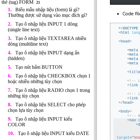
thẻ (tag) FORM
21
Biểu mẫu nhập liệu (form) là gì?
Code fi
Thường được sử dụng vào mục đích gì?
Tạo ô nhập liệu INPUT 1 dòng
<!DOCTYPE
(single line text)
<
html
lan
Tạo ô nhập liệu TEXTAREA nhiều
<
head
>
dòng (multiline text)
<
meta
Tạo ô nhập liệu INPUT dạng ẩn
<
meta
(hidden)
<
meta
<
meta
Tạo nút bấm BUTTON
<
titl
Tạo ô nhập liệu CHECKBOX chọn 1
<!-- 
hoặc nhiều những tùy chọn
<
link
Tạo ô nhập liệu RADIO chọn 1 trong
<!-- 
những tùy chọn
<
link
</
head
>
Tạo ô nhập liệu SELECT cho phép
chọn lựa tùy chọn
<
body
>
<!-- 
Tạo ô nhập liệu INPUT kiểu
<
nav
COLOR
<
Tạo ô nhập liệu INPUT kiểu DATE
target
=
"#n