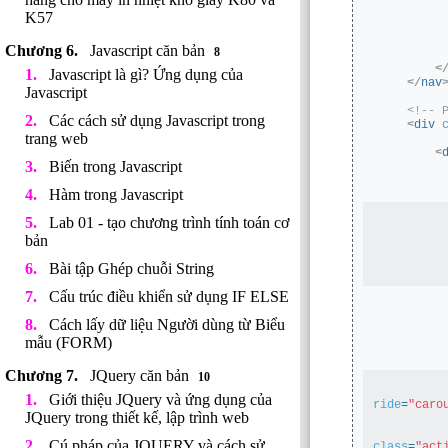
K57
Javascript căn bản
8
<
Javascript là gì? Ứng dụng của
</
nav
Javascript
<!-- 
Các cách sử dụng Javascript trong
<
div
trang web
<
Biến trong Javascript
Hàm trong Javascript
Lab 01 - tạo chương trình tính toán cơ
bản
Bài tập Ghép chuỗi String
Cấu trúc điều khiển sử dụng IF ELSE
Cách lấy dữ liệu Người dùng từ Biểu
mẫu (FORM)
JQuery căn bản
10
Giới thiệu JQuery và ứng dụng của
ride
=
"caro
JQuery trong thiết kế, lập trình web
Cú pháp của JQUERY và cách sử
class
=
"act