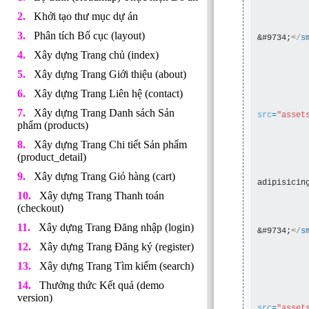
Khởi tạo thư mục dự án
Phân tích Bố cục (layout)
&#9734;
</
s
Xây dựng Trang chủ (index)
Xây dựng Trang Giới thiệu (about)
Xây dựng Trang Liên hệ (contact)
Xây dựng Trang Danh sách Sản
src
=
"asset
phẩm (products)
Xây dựng Trang Chi tiết Sản phẩm
(product_detail)
Xây dựng Trang Giỏ hàng (cart)
adipisicin
         
Xây dựng Trang Thanh toán
(checkout)
Xây dựng Trang Đăng nhập (login)
&#9734;
</
s
Xây dựng Trang Đăng ký (register)
Xây dựng Trang Tìm kiếm (search)
Thưởng thức Kết quả (demo
version)
src
=
"asset