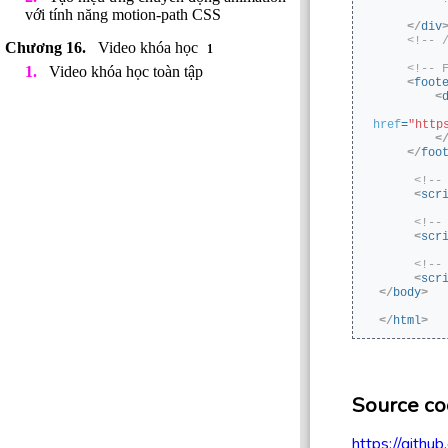
với tính năng motion-path CSS
</
div
<!-- 
Video khóa học
1
<!-- 
Video khóa học toàn tập
<
foot
<
href
=
"http
<
</
foo
<!--
<
scr
<!--
<
scr
<!--
<
scr
</
body
>
</
html
>
Source co
https://githu