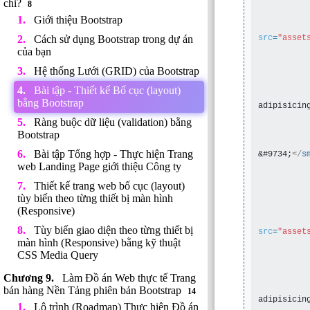
chi?
8
Giới thiệu Bootstrap
Cách sử dụng Bootstrap trong dự án
src
=
"asset
của bạn
Hệ thống Lưới (GRID) của Bootstrap
Bài tập - Thiết kế Bố cục (layout)
bằng Bootstrap
adipisicin
         
Ràng buộc dữ liệu (validation) bằng
Bootstrap
Bài tập Tổng hợp - Thực hiện Trang
&#9734;
</
s
web Landing Page giới thiệu Công ty
Thiết kế trang web bố cục (layout)
tùy biến theo từng thiết bị màn hình
(Responsive)
Tùy biến giao diện theo từng thiết bị
src
=
"asset
màn hình (Responsive) bằng kỹ thuật
CSS Media Query
Làm Đồ án Web thực tế Trang
bán hàng Nền Tảng phiên bản Bootstrap
14
adipisicin
Lộ trình (Roadmap) Thực hiện Đồ án
         