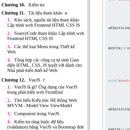
Kiểm tra
Tài liệu tham khảo
4
Kho sách, nguồn tài liệu tham khảo
Lập trình web Frontend HTML CSS JS
adipisicin
         
SourceCode tham khảo Lập trình web
Frontend HTML CSS JS
Các thể loại Menu trong Thiết kế
&#9734;
</
s
Web
Tổng hợp các công cụ tự sinh Giao
diện HTML, CSS, JS tuyệt vời dành cho
Nhà phát triển thiết kế Web
VueJS
7
src
=
"asset
VueJS là gì? Ứng dụng của VueJS
trong phát triển web FrontEnd
Tìm hiểu Kiến trúc Hệ thống Web
MVVM - Model View ViewModel
adipisicin
Component trong VueJS
         
Kiểm tra ràng buộc dữ liệu
(validation) bằng VueJS và Bootstrap đơn
&#9734;
</
s