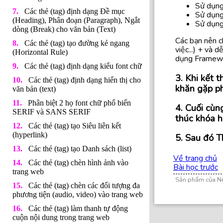
Sử dụng
Các thẻ (tag) định dạng Đề mục
Sử dụng
(Heading), Phân đoạn (Paragraph), Ngắt
Sử dụng
dòng (Break) cho văn bản (Text)
Các bạn nên c
Các thẻ (tag) tạo đường kẻ ngang
việc...) + và 
(Horizontal Rule)
dụng Framewo
Các thẻ (tag) định dạng kiểu font chữ
3. Khi kết 
Các thẻ (tag) định dạng hiển thị cho
khăn gặp phả
văn bản (text)
Phân biệt 2 họ font chữ phổ biến
4. Cuối cùn
SERIF và SANS SERIF
thúc khóa h
Các thẻ (tag) tạo Siêu liên kết
(hyperlink)
5. Sau đó T
Các thẻ (tag) tạo Danh sách (list)
Về trang chủ
Các thẻ (tag) chèn hình ảnh vào
Bài học trước
trang web
Sản phẩm của N
Các thẻ (tag) chèn các đối tượng đa
phương tiện (audio, video) vào trang web
Các thẻ (tag) làm thanh tự động
cuộn nội dung trong trang web