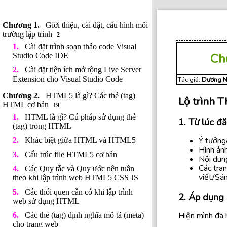
Giới thiệu, cài đặt, cấu hình môi
trường lập trình
2
Cài đặt trình soạn thảo code Visual
Ch
Studio Code IDE
Cài đặt tiện ích mở rộng Live Server
Extension cho Visual Studio Code
Tác giả:
Dương N
HTML5 là gì? Các thẻ (tag)
Lộ trình T
HTML cơ bản
19
HTML là gì? Cú pháp sử dụng thẻ
1. Từ lúc đ
(tag) trong HTML
Ý tưởng/
Khác biệt giữa HTML và HTML5
Hình ảnh
Cấu trúc file HTML5 cơ bản
Nội dun
Các tran
Các Quy tắc và Quy ước nên tuân
viết/Sả
theo khi lập trình web HTML5 CSS JS
Các thói quen cần có khi lập trình
2. Áp dụng 
web sử dụng HTML
Hiện mình đã 
Các thẻ (tag) định nghĩa mô tả (meta)
cho trang web