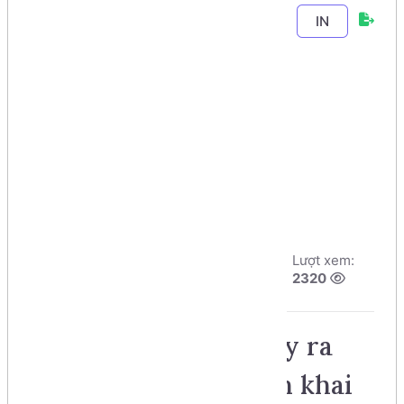
Chương 3
-
Bài 9
.
IN
Bắt các
lỗi/ngoại lệ
(Exception)
trong C#
Tác giả:
Dương
Ngày đăng:
Lượt xem:
Nguyễn Phú Cường
8/8/2026, 10:10
2320
Số phút học:
76 phút
Các loại lỗi có thể xảy ra
khi xây dựng và triển khai