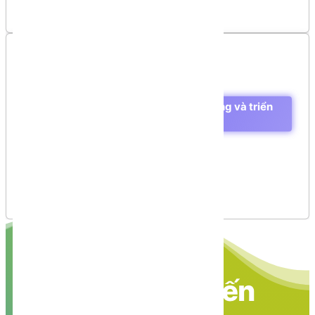
Mục lục
Các loại lỗi có thể xảy ra khi xây dựng và triển
khai sản phẩm phần mềm
Syntax
Exception Classes in C#
Handling Exceptions
Creating User-Defined Exceptions
Throwing Objects
Nền tảng các kiến