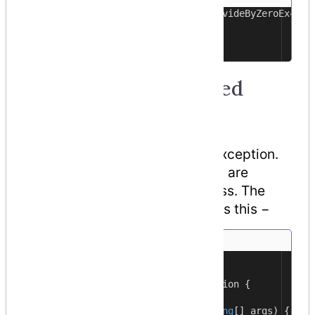
Exception caught: System.DivideByZeroExcept
1
at ...
2
Result: 0
3
Creating User-Defined
Exceptions
You can also define your own exception.
User-defined exception classes are
derived from the
Exception
class. The
following example demonstrates this −
using
System
;
1
2
namespace
UserDefinedException
{
3
class
TestTemperature
{
4
static
void
Main
(
string
[]
args
)
{
5