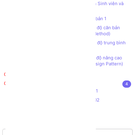
Tạo chương trình Quản lý Danh sách Sinh viên và
Giảng viên
Bài tập tạo các CLASS OOP C# căn bản 1
Bài tập tạo các CLASS OOP C# mức độ căn bản
(Làm quen với Class, Object, Property, Method)
Bài tập tạo các CLASS OOP C# mức độ trung bình
(Kế thừa, Đa hình, Interface)
Bài tập tạo các CLASS OOP C# mức độ nâng cao
(Abstract class, Interface, Collection, Design Pattern)
Kiểm tra kiến thức
Kiểm tra kiến thức - Đồ án
4
Bài tập Kiểm tra Thực hành C# - Đề 01
Bài tập Kiểm tra Thực hành C# - Đề 02
Đề thi Aptech C# - Đề 01
Đề thi Aptech C# - Đề 02