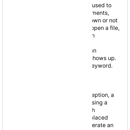
finally
− The finally block is used to
execute a given set of statements,
whether an exception is thrown or not
thrown. For example, if you open a file,
it must be closed whether an
exception is raised or not.
throw
− A program throws an
exception when a problem shows up.
This is done using a throw keyword.
Syntax
Assuming a block raises an exception, a
method catches an exception using a
combination of the try and catch
keywords. A try/catch block is placed
around the code that might generate an