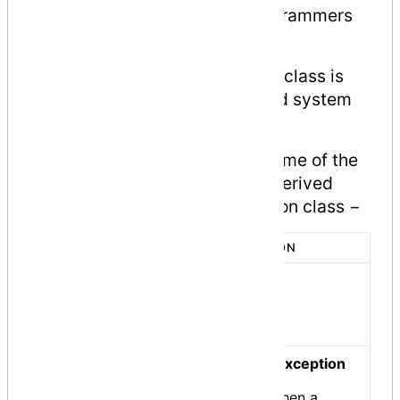
exceptions defined by the programmers
should derive from this class.
The
System.SystemException
class is
the base class for all predefined system
exception.
The following table provides some of the
predefined exception classes derived
from the Sytem.SystemException class −
SR.NO.
EXCEPTION CLASS & DESCRIPTION
System.IO.IOException
1
Handles I/O errors.
System.IndexOutOfRangeException
Handles errors generated when a