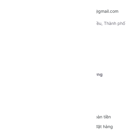
Hotline:
0915.659.223
Email:
~
nentangtoituonglai@gmail.com
Địa chỉ:
130 Xô Viết Nghệ Tỉnh, Quận Ninh Kiều, Thành phố
Cần Thơ
Tài khoản 1:
Ngân hàng Vietcombank CN Cần Thơ
STK:
0111000179239
Chủ tài khoản:
Dương Nguyễn Phú Cường
CÁC CHÍNH SÁCH
Quy định sử dụng
Vận chuyển
Bảo mật thông tin
Đổi trả và Hoàn tiền
Hình thức thanh toán
Hướng dẫn đặt hàng