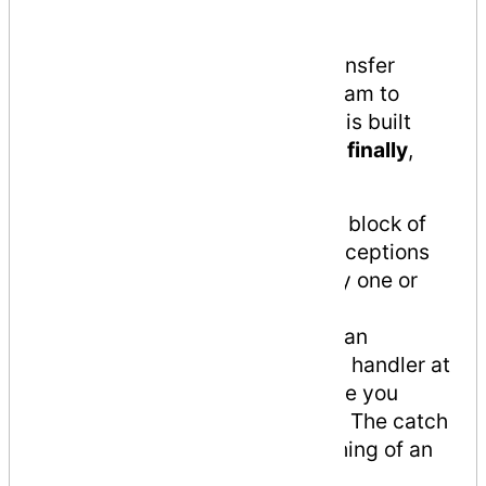
by zero.
Exceptions provide a way to transfer
control from one part of a program to
another. C# exception handling is built
upon four keywords:
try
,
catch
,
finally
,
and
throw
.
try
− A try block identifies a block of
code for which particular exceptions
is activated. It is followed by one or
more catch blocks.
catch
− A program catches an
exception with an exception handler at
the place in a program where you
want to handle the problem. The catch
keyword indicates the catching of an
exception.