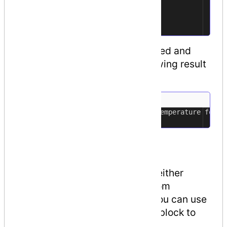
}
29
}
30
}
31
When the above code is compiled and
executed, it produces the following result
−
TempIsZeroException: Zero Temperature found
1
Throwing Objects
You can throw an object if it is either
directly or indirectly derived from
the
System.Exception
class. You can use
a throw statement in the catch block to
throw the present object as −