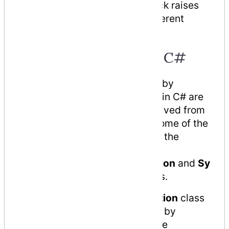
exceptions in case your try block raises
more than one exception in different
situations.
Exception Classes in C#
C# exceptions are represented by
classes. The exception classes in C# are
mainly directly or indirectly derived from
the
System.Exception
class. Some of the
exception classes derived from the
System.Exception class are
the
System.ApplicationException
and
Sy
stem.SystemException
classes.
The
System.ApplicationException
class
supports exceptions generated by
application programs. Hence the