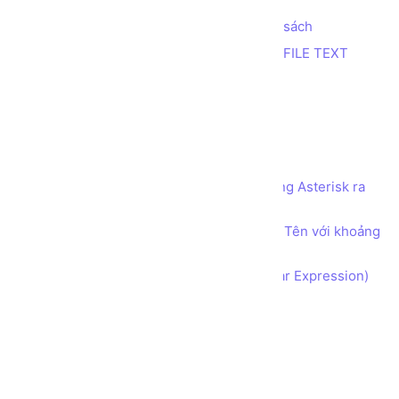
Tính tổng 2 số nhỏ nhất trong danh sách
Trích xuất thông tin từ dữ liệu trong FILE TEXT
In bảng cửu chương
In tam giác Nhị phân
In tam giác Số ký tự
Đếm số 1
Sử dụng Mảng 2 chiều để in tên dạng Asterisk ra
màn hình
Sử dụng Mảng 1 chiều để phân tách Tên với khoảng
cách
Bài tập Biểu thức Chính quy (Regular Expression)
Ghi log lỗi với File và Try Catch
Ghi Access log
LINQ group by tên tập tin
LINQ với collection