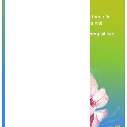
thức học tập
Cùng nhau học tập, khám phá các kiến thức nền
tảng về Lập trình web, mobile, database nhé.
Nền tảng kiến thức - Hành trang tới tương lai
hân
hạnh phục vụ Quý khách!
Khám phá, trải nghiệm ngay