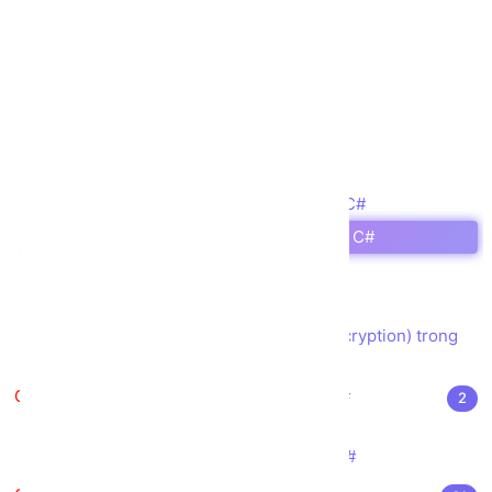
Kế thừa trong C#
Tính đa hình trong C#
Nạp chồng toán tử trong C#
Giao diện (Interface) trong C#
Namespace trong C#
Các lệnh tiền xử lý trong C#
Biểu thức chính quy (Regular) trong C#
Bắt các lỗi/ngoại lệ (Exception) trong C#
Xử lý Đọc/Ghi File trong C#
LINQ trong C#
Mã hóa (Encryption) và Giải mã (Decryption) trong
C#
Các kỹ thuật nâng cao trong C#
2
Thuộc tính (Attributes) trong C#
Biên dịch ngược (Reflection) trong C#