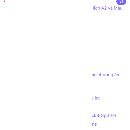
Bài tập thực hành
31
Khai báo các Kiểu dữ liệu cho Mẫu Lý lịch A2 và Mẫu
Hóa đơn Bán hàng
Sử dụng các Toán tử cơ bản trong C#
Kiểm tra số chẵn hay lẻ
Thay đổi vị trí của 2 phần tử
Tính tổng các kí tự số
Đảo ngược con số
Tạo chương trình ATM đơn giản
Tạo chương trình ATM đơn giản với các phương án
rút tiền theo các mệnh giá
Tìm số Max, Min trong mảng 2 chiều
Tạo cấu trúc lưu trữ thông tin Nhân viên
Làm quen Hướng đối tượng trong C#
Mã hóa chuỗi với Hacker Speak (H4ck3rSp34k)
Mã hóa chuỗi với Alternating Captions
(AlTeRnAtInG_CaPs​​​​​)