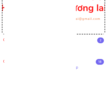
Cài đặt môi trường Lập trình C#
2
Cài đặt Visual Studio
Môi trường phát triển .NET
Nhập môn Lập trình C#
18
Giới thiệu ngôn ngữ lập trình C# Sharp
Cấu trúc chương trình C#
Cú pháp cơ bản C#
Các kiểu dữ liệu trong C#
Chuyển đổi kiểu dữ liệu trong C#
Khởi tạo biến trong C#