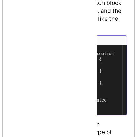
exception. Code within a try/catch block
is referred to as protected code, and the
syntax for using try/catch looks like the
following −
try {
1
// statements causing exception
2
} catch( ExceptionName e1 ) {
3
// error handling code
4
} catch( ExceptionName e2 ) {
5
// error handling code
6
} catch( ExceptionName eN ) {
7
// error handling code
8
} finally {
9
// statements to be executed
10
}
11
You can list down multiple catch
statements to catch different type of