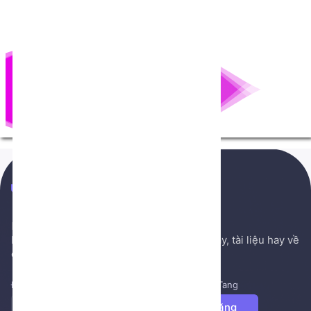
NenTang.vn
Hệ thống gởi mail NenTang.vn
Nơi chia sẻ các kiến thức nền tảng, sách hay, tài liệu hay về
cuộc sống, văn học, ...
Đăng ký để nhận những tin tức mới nhất từ NenTang
Đăng