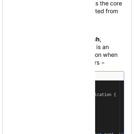
catch blocks. Using these blocks the core
program statements are separated from
the error-handling statements.
These error handling blocks are
implemented using the
try
,
catch
,
and
finally
keywords. Following is an
example of throwing an exception when
dividing by zero condition occurs −
using
System
;
1
2
namespace
ErrorHandlingApplication
{
3
class
DivNumbers
{
4
int
result
;
5
6
DivNumbers
()
{
7
result
=
0
;
8
}
9