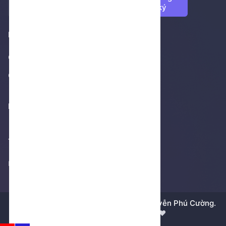
ký
Footer 1
Giới thiệu
Cửa hàng
Footer 2
Thống kê truy cập
Không thể tải thống kê
Bản quyền © 2018 - 2026 bởi
Dương Nguyễn Phú Cường.
Được xây dựng bằng tất cả ❤️