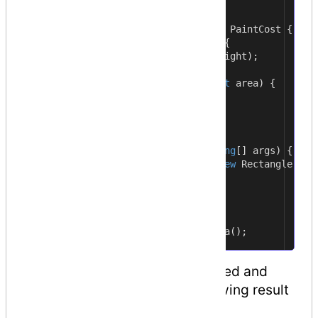
19
// Derived class
20
class
Rectangle : Shape
,
PaintCost
{
21
public
int
getArea
()
{
22
return
(
width
*
height
);
23
}
24
public
int
getCost
(
int
area
)
{
25
return
area
*
70
;
26
}
27
}
28
class
RectangleTester
{
29
static
void
Main
(
string
[]
args
)
{
30
Rectangle Rect
=
new
Rectangle
();
31
int
area
;
32
33
Rect
.
setWidth
(
5
);
34
Rect
.
setHeight
(
7
);
35
area
=
Rect
.
getArea
();
36
37
When the above code is compiled and
executed, it produces the following result
−