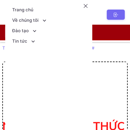
Trang chủ
NenTang.vn
Về chúng tôi
Đào tạo
Khóa học
Lịch khai giảng
Tin tức
Trang chủ Giáo dục
Lập trình căn bản C#
Kế thừa trong C#