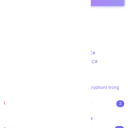
Kế thừa trong C#
Tính đa hình trong C#
Nạp chồng toán tử trong C#
Giao diện (Interface) trong C#
Namespace trong C#
Các lệnh tiền xử lý trong C#
Biểu thức chính quy (Regular) trong C#
Bắt các lỗi/ngoại lệ (Exception) trong C#
Xử lý Đọc/Ghi File trong C#
LINQ trong C#
Mã hóa (Encryption) và Giải mã (Decryption) trong
C#
Các kỹ thuật nâng cao trong C#
2
Thuộc tính (Attributes) trong C#
Biên dịch ngược (Reflection) trong C#