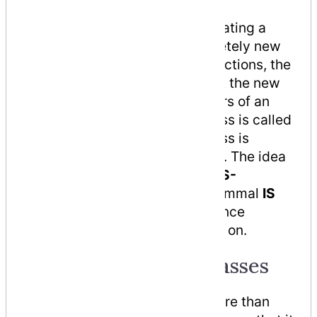
functionality and speeds up
implementation time. When creating a
class, instead of writing completely new
data members and member functions, the
programmer can designate that the new
class should inherit the members of an
existing class. This existing class is called
the
base
class, and the new class is
referred to as the
derived
class. The idea
of inheritance implements the
IS-
A
relationship. For example, mammal
IS
A
animal, dog
IS-A
mammal hence
dog
IS-A
animal as well, and so on.
Base and Derived Classes
A class can be derived from more than