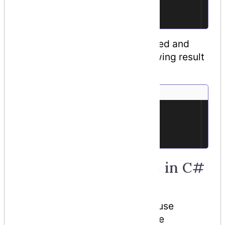
}
35
}
36
class
ExecuteRectangle
{
37
When the above code is compiled and
executed, it produces the following result
−
Length: 4.5
1
Width: 7.5
2
Area: 33.75
3
Cost: 2362.5
4
Multiple Inheritance in C#
C# does not support multiple
inheritance
. However, you can use
interfaces to implement multiple