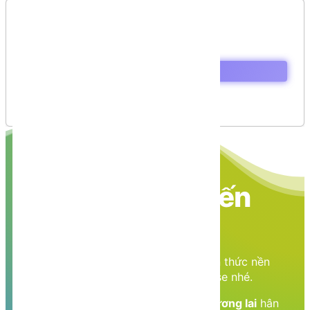
Mục lục
Base and Derived Classes
Initializing Base Class
Multiple Inheritance in C#
Nền tảng các kiến
thức học tập
Cùng nhau học tập, khám phá các kiến thức nền
tảng về Lập trình web, mobile, database nhé.
Nền tảng kiến thức - Hành trang tới tương lai
hân