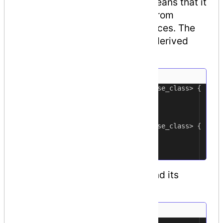
one class or interface, which means that it
can inherit data and functions from
multiple base classes or interfaces. The
syntax used in C# for creating derived
classes is as follows −
<acess-specifier> class <base_class> {
1
...
2
}
3
4
class <derived_class> : <base_class> {
5
...
6
}
7
Consider a base class Shape and its
derived class Rectangle −
using
System
;
1