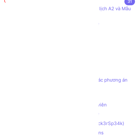
Bài tập thực hành
31
Khai báo các Kiểu dữ liệu cho Mẫu Lý lịch A2 và Mẫu
Hóa đơn Bán hàng
Sử dụng các Toán tử cơ bản trong C#
Kiểm tra số chẵn hay lẻ
Thay đổi vị trí của 2 phần tử
Tính tổng các kí tự số
Đảo ngược con số
Tạo chương trình ATM đơn giản
Tạo chương trình ATM đơn giản với các phương án
rút tiền theo các mệnh giá
Tìm số Max, Min trong mảng 2 chiều
Tạo cấu trúc lưu trữ thông tin Nhân viên
Làm quen Hướng đối tượng trong C#
Mã hóa chuỗi với Hacker Speak (H4ck3rSp34k)
Mã hóa chuỗi với Alternating Captions
(AlTeRnAtInG_CaPs​​​​​)