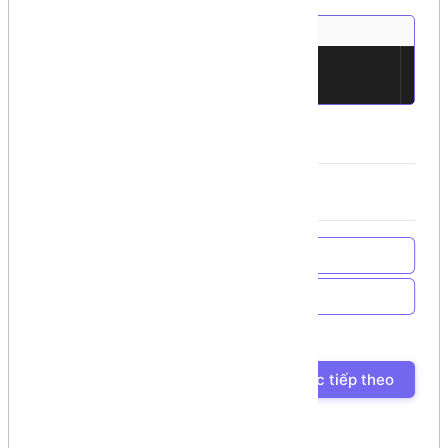
Total area: 35
1
Total paint cost: $2450
2
Về trang chủ
Về Chương trình học
Bài học trước
Bài học tiếp theo