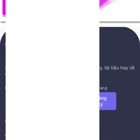
NenTang.vn
Hệ thống gởi mail NenTang.vn
Nơi chia sẻ các kiến thức nền tảng, sách hay, tài liệu hay về
cuộc sống, văn học, ...
Đăng ký để nhận những tin tức mới nhất từ NenTang
Đăng
ký
Footer 1
Giới thiệu