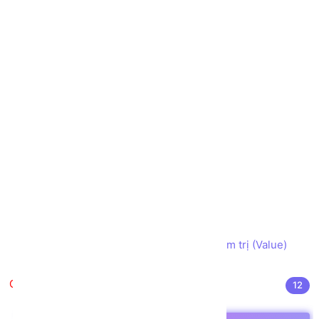
Hằng số trong C#
Toán tử trong C#
Điều kiện trong C#
Vòng lặp trong C#
Tính bao đóng trong C#
Tạo phương thức/hàm trong C#
Đối tượng Nullable trong C#
Mảng trong C#
Chuỗi trong C#
Cấu trúc trong C#
Enums trong C#
Truyền Tham số Reference hay Tham trị (Value)
trong C#
Hướng đối tượng trong C#
12
Class trong C#