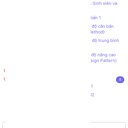
Tạo chương trình Quản lý Danh sách Sinh viên và
Giảng viên
Bài tập tạo các CLASS OOP C# căn bản 1
Bài tập tạo các CLASS OOP C# mức độ căn bản
(Làm quen với Class, Object, Property, Method)
Bài tập tạo các CLASS OOP C# mức độ trung bình
(Kế thừa, Đa hình, Interface)
Bài tập tạo các CLASS OOP C# mức độ nâng cao
(Abstract class, Interface, Collection, Design Pattern)
Kiểm tra kiến thức
Kiểm tra kiến thức - Đồ án
4
Bài tập Kiểm tra Thực hành C# - Đề 01
Bài tập Kiểm tra Thực hành C# - Đề 02
Đề thi Aptech C# - Đề 01
Đề thi Aptech C# - Đề 02