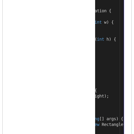
2
namespace
InheritanceApplication
{
3
class
Shape
{
4
public
void
setWidth
(
int
w
)
{
5
width
=
w
;
6
}
7
public
void
setHeight
(
int
h
)
{
8
height
=
h
;
9
}
10
protected
int
width
;
11
protected
int
height
;
12
}
13
14
// Derived class
15
class
Rectangle: Shape
{
16
public
int
getArea
()
{
17
return
(
width
*
height
);
18
}
19
}
20
class
RectangleTester
{
21
static
void
Main
(
string
[]
args
)
{
22
Rectangle Rect
=
new
Rectangle
();
23
24