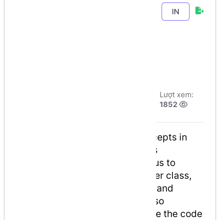
Chương 3
-
Bài 2
.
IN
Kế thừa trong
C#
Tác giả:
Dương
Ngày đăng:
Lượt xem:
Nguyễn Phú Cường
7/8/2026, 21:58
1852
Số phút học:
121 phút
One of the most important concepts in
object-oriented programming is
inheritance. Inheritance allows us to
define a class in terms of another class,
which makes it easier to create and
maintain an application. This also
provides an opportunity to reuse the code