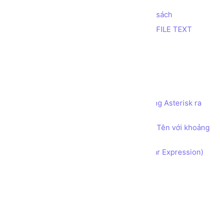
Tính tổng 2 số nhỏ nhất trong danh sách
Trích xuất thông tin từ dữ liệu trong FILE TEXT
In bảng cửu chương
In tam giác Nhị phân
In tam giác Số ký tự
Đếm số 1
Sử dụng Mảng 2 chiều để in tên dạng Asterisk ra
màn hình
Sử dụng Mảng 1 chiều để phân tách Tên với khoảng
cách
Bài tập Biểu thức Chính quy (Regular Expression)
Ghi log lỗi với File và Try Catch
Ghi Access log
LINQ group by tên tập tin
LINQ với collection