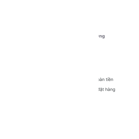
Tài khoản 1:
Ngân hàng Vietcombank CN Cần Thơ
STK:
0111000179239
Chủ tài khoản:
Dương Nguyễn Phú Cường
CÁC CHÍNH SÁCH
Quy định sử dụng
Vận chuyển
Bảo mật thông tin
Đổi trả và Hoàn tiền
Hình thức thanh toán
Hướng dẫn đặt hàng