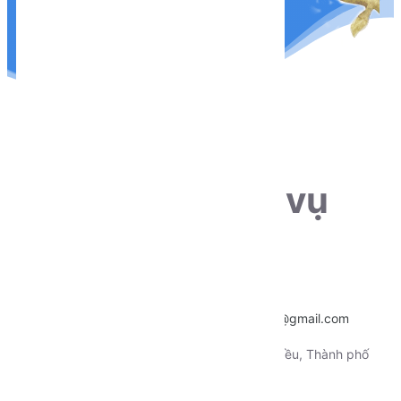
THÔNG TIN LIÊN HỆ
Sẵn sàng phục vụ
khách hàng
Hotline:
0915.659.223
Email:
~
nentangtoituonglai@gmail.com
Địa chỉ:
130 Xô Viết Nghệ Tỉnh, Quận Ninh Kiều, Thành phố
Cần Thơ