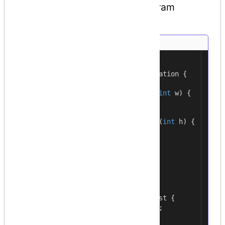
inheritance. The following program
demonstrates this −
using
System
;
1
2
namespace
InheritanceApplication
{
3
class
Shape
{
4
public
void
setWidth
(
int
w
)
{
5
width
=
w
;
6
}
7
public
void
setHeight
(
int
h
)
{
8
height
=
h
;
9
}
10
protected
int
width
;
11
protected
int
height
;
12
}
13
14
// Base class PaintCost
15
public
interface
PaintCost
{
16
int
getCost
(
int
area
);
17
}
18