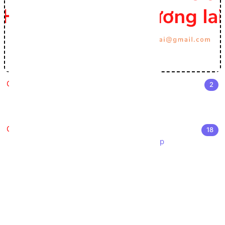
Cài đặt môi trường Lập trình C#
2
Cài đặt Visual Studio
Môi trường phát triển .NET
Nhập môn Lập trình C#
18
Giới thiệu ngôn ngữ lập trình C# Sharp
Cấu trúc chương trình C#
Cú pháp cơ bản C#
Các kiểu dữ liệu trong C#
Chuyển đổi kiểu dữ liệu trong C#
Khởi tạo biến trong C#