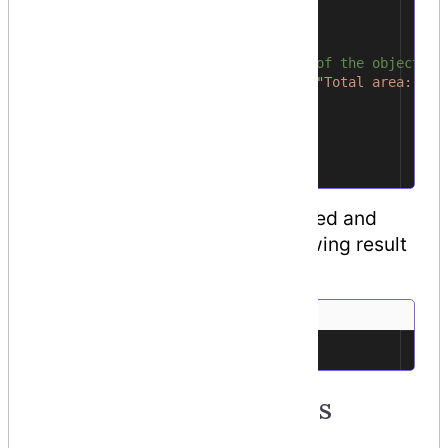
Rect
.
setWidth
(
5
);
25
Rect
.
setHeight
(
7
);
26
27
// Print the area of the object.
28
Console
.
WriteLine
(
"Total area: {0}
29
Console
.
ReadKey
();
30
}
31
}
32
}
33
When the above code is compiled and
executed, it produces the following result
−
Total area: 35
1
Initializing Base Class