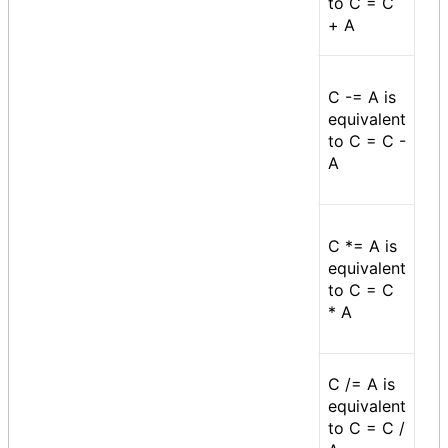
to C = C
operand and assign the
+ A
result to left operand
Subtract AND
assignment operator, It
C -= A is
subtracts right operand
equivalent
-=
from the left operand
to C = C -
and assign the result to
A
left operand
Multiply AND
assignment operator, It
C *= A is
multiplies right operand
equivalent
*=
with the left operand
to C = C
and assign the result to
* A
left operand
Divide AND assignment
C /= A is
operator, It divides left
equivalent
/=
operand with the right
to C = C /
operand and assign the