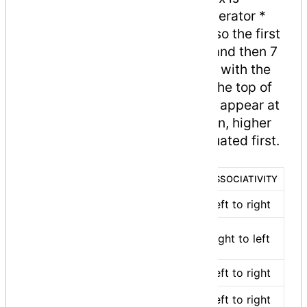
assigned 13, not 20 because operator *
has higher precedence than +, so the first
evaluation takes place for 3*2 and then 7
is added into it. Here, operators with the
highest precedence appear at the top of
the table, those with the lowest appear at
the bottom. Within an expression, higher
precedence operators are evaluated first.
Show Examples
CATEGORY
OPERATOR
ASSOCIATIVITY
Postfix
() [] -> . ++ - -
Left to right
+ - ! ~ ++ - -
Unary
Right to left
(type)* & sizeof
Multiplicative
* / %
Left to right
Additive
+ -
Left to right