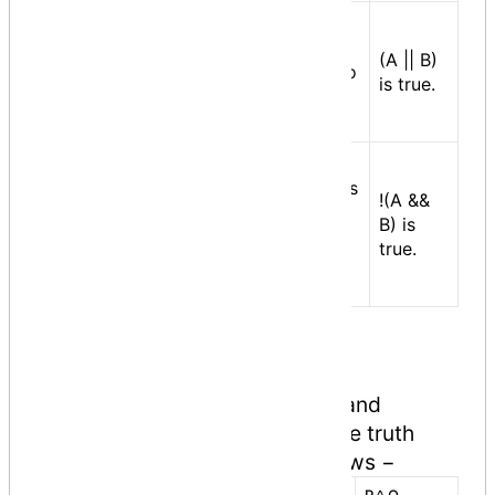
Called Logical OR
Operator. If any of the
(A || B)
||
two operands is non zero
is true.
then condition becomes
true.
Called Logical NOT
Operator. Use to reverses
!(A &&
the logical state of its
!
B) is
operand. If a condition is
true.
true then Logical NOT
operator will make false.
Bitwise Operators
Bitwise operator works on bits and
perform bit by bit operation. The truth
tables for &, |, and ^ are as follows −
P
Q
P & Q
P | Q
P ^ Q