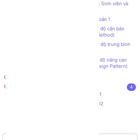
Tạo chương trình Quản lý Danh sách Sinh viên và
Giảng viên
Bài tập tạo các CLASS OOP C# căn bản 1
Bài tập tạo các CLASS OOP C# mức độ căn bản
(Làm quen với Class, Object, Property, Method)
Bài tập tạo các CLASS OOP C# mức độ trung bình
(Kế thừa, Đa hình, Interface)
Bài tập tạo các CLASS OOP C# mức độ nâng cao
(Abstract class, Interface, Collection, Design Pattern)
Kiểm tra kiến thức
Kiểm tra kiến thức - Đồ án
4
Bài tập Kiểm tra Thực hành C# - Đề 01
Bài tập Kiểm tra Thực hành C# - Đề 02
Đề thi Aptech C# - Đề 01
Đề thi Aptech C# - Đề 02