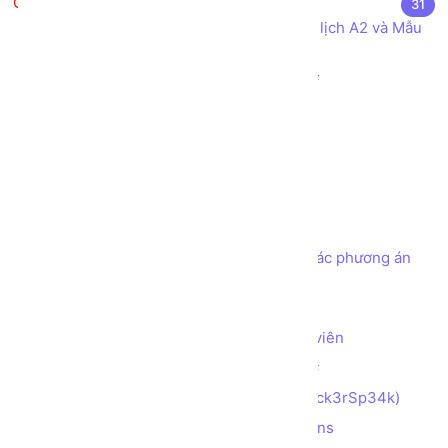
Bài tập thực hành
31
Khai báo các Kiểu dữ liệu cho Mẫu Lý lịch A2 và Mẫu
Hóa đơn Bán hàng
Sử dụng các Toán tử cơ bản trong C#
Kiểm tra số chẵn hay lẻ
Thay đổi vị trí của 2 phần tử
Tính tổng các kí tự số
Đảo ngược con số
Tạo chương trình ATM đơn giản
Tạo chương trình ATM đơn giản với các phương án
rút tiền theo các mệnh giá
Tìm số Max, Min trong mảng 2 chiều
Tạo cấu trúc lưu trữ thông tin Nhân viên
Làm quen Hướng đối tượng trong C#
Mã hóa chuỗi với Hacker Speak (H4ck3rSp34k)
Mã hóa chuỗi với Alternating Captions
(AlTeRnAtInG_CaPs​​​​​)