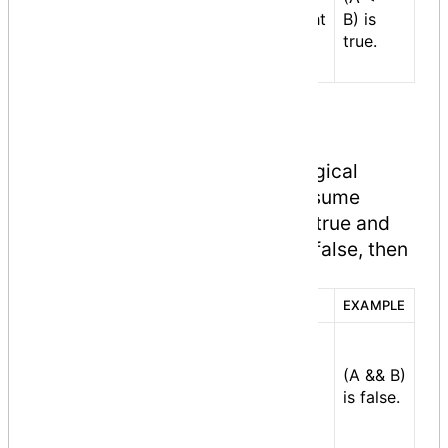
<=
equal to the value of right
B) is
operand, if yes then
true.
condition becomes true.
Logical Operators
Following table shows all the logical
operators supported by C#. Assume
variable
A
holds Boolean value true and
variable
B
holds Boolean value false, then
− Show Examples
OPERATOR
DESCRIPTION
EXAMPLE
Called Logical AND
operator. If both the
(A && B)
&&
operands are non zero
is false.
then condition becomes
true.