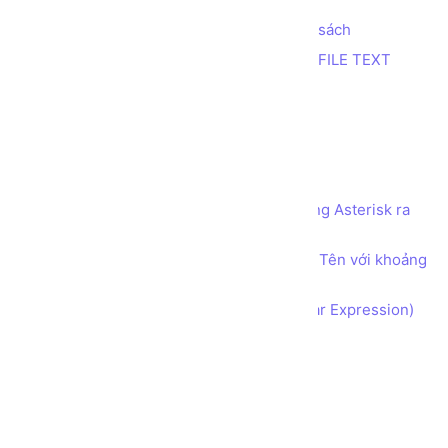
Tính tổng 2 số nhỏ nhất trong danh sách
Trích xuất thông tin từ dữ liệu trong FILE TEXT
In bảng cửu chương
In tam giác Nhị phân
In tam giác Số ký tự
Đếm số 1
Sử dụng Mảng 2 chiều để in tên dạng Asterisk ra
màn hình
Sử dụng Mảng 1 chiều để phân tách Tên với khoảng
cách
Bài tập Biểu thức Chính quy (Regular Expression)
Ghi log lỗi với File và Try Catch
Ghi Access log
LINQ group by tên tập tin
LINQ với collection