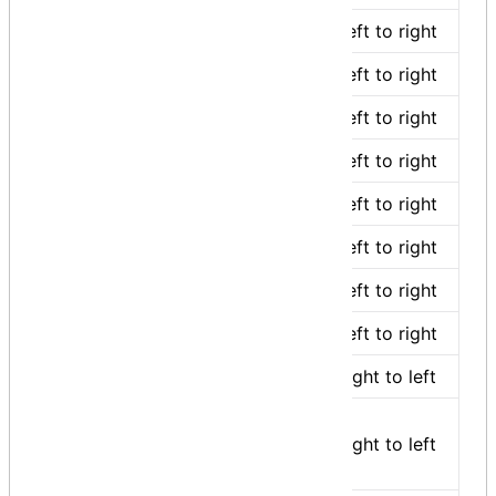
Shift
<< >>
Left to right
Relational
< <= > >=
Left to right
Equality
== !=
Left to right
Bitwise AND
&
Left to right
Bitwise XOR
^
Left to right
Bitwise OR
|
Left to right
Logical AND
&&
Left to right
Logical OR
||
Left to right
Conditional
?:
Right to left
= += -= *= /=
Assignment
%=>>= <<= &=
Right to left
^= |=