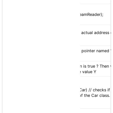
Returns the
typeof()
type of a
typeof(StreamReader);
class.
Returns the
&a; returns actual address o
&
address of
variable.
an variable.
Pointer to a
*a; creates pointer named 'a
*
variable.
variable.
Conditional
If Condition is true ? Then 
? :
Expression
: Otherwise value Y
Determines
whether an
If( Ford is Car) // checks if 
is
object is of
an object of the Car class.
a certain
type.