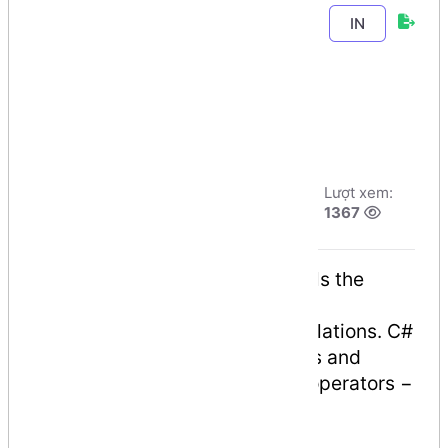
Chương 2
-
Bài 8
.
IN
Toán tử trong
C#
Tác giả:
Dương
Ngày đăng:
Lượt xem:
Nguyễn Phú Cường
9/8/2026, 2:49
1367
Số phút học:
103 phút
An operator is a symbol that tells the
compiler to perform specific
mathematical or logical manipulations. C#
has rich set of built-in operators and
provides the following type of operators −
Arithmetic Operators