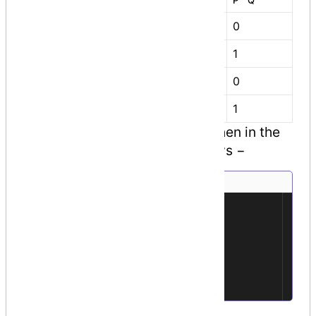
0
0
0
0
0
0
1
0
1
1
1
1
1
1
0
1
0
0
1
1
Assume if A = 60; and B = 13; then in the
binary format they are as follows −
A = 0011 1100
1
B = 0000 1101
2
-------------------
3
A&B = 0000 1100
4
A|B = 0011 1101
5
A^B = 0011 0001
6
~A = 1100 0011
7