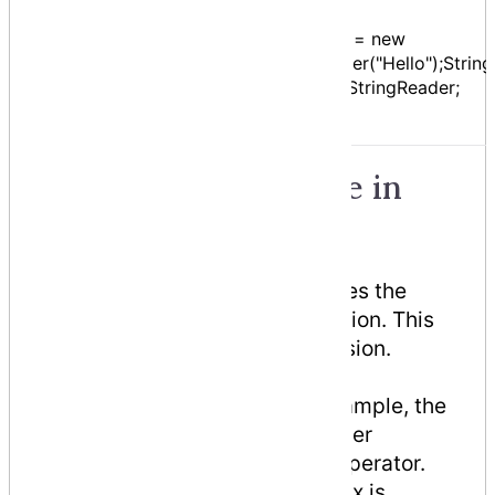
Cast
without
Object obj = new
raising an
as
StringReader("Hello");Strin
exception if
r = obj as StringReader;
the cast
fails.
Operator Precedence in
C#
Operator precedence determines the
grouping of terms in an expression. This
affects evaluation of an expression.
Certain operators have higher
precedence than others; for example, the
multiplication operator has higher
precedence than the addition operator.
For example x = 7 + 3 * 2; here, x is