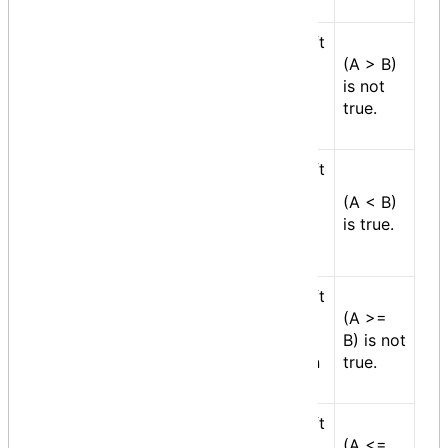
becomes true.
Checks if the value of left
operand is greater than
(A > B)
>
the value of right
is not
operand, if yes then
true.
condition becomes true.
Checks if the value of left
operand is less than the
(A < B)
<
value of right operand, if
is true.
yes then condition
becomes true.
Checks if the value of left
operand is greater than
(A >=
>=
or equal to the value of
B) is not
right operand, if yes then
true.
condition becomes true.
Checks if the value of left
operand is less than or
(A <=