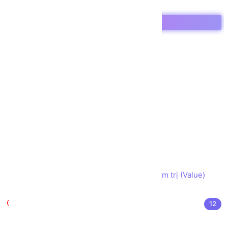
Hằng số trong C#
Toán tử trong C#
Điều kiện trong C#
Vòng lặp trong C#
Tính bao đóng trong C#
Tạo phương thức/hàm trong C#
Đối tượng Nullable trong C#
Mảng trong C#
Chuỗi trong C#
Cấu trúc trong C#
Enums trong C#
Truyền Tham số Reference hay Tham trị (Value)
trong C#
Hướng đối tượng trong C#
12
Class trong C#