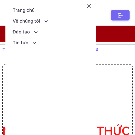
Trang chủ
NenTang.vn
Về chúng tôi
Đào tạo
Khóa học
Lịch khai giảng
Tin tức
Trang chủ Giáo dục
Lập trình căn bản C#
Toán tử trong C#