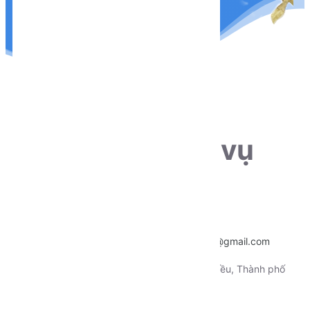
THÔNG TIN LIÊN HỆ
Sẵn sàng phục vụ
khách hàng
Hotline:
0915.659.223
Email:
~
nentangtoituonglai@gmail.com
Địa chỉ:
130 Xô Viết Nghệ Tỉnh, Quận Ninh Kiều, Thành phố
Cần Thơ