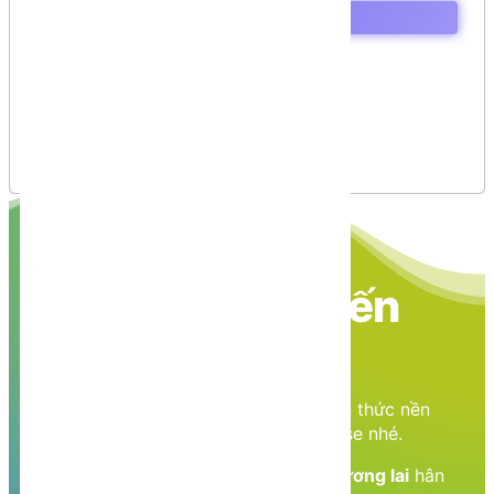
Arithmetic Operators
Relational Operators
Logical Operators
Bitwise Operators
Assignment Operators
Miscellaneous Operators
Operator Precedence in C#
Nền tảng các kiến
thức học tập
Cùng nhau học tập, khám phá các kiến thức nền
tảng về Lập trình web, mobile, database nhé.
Nền tảng kiến thức - Hành trang tới tương lai
hân