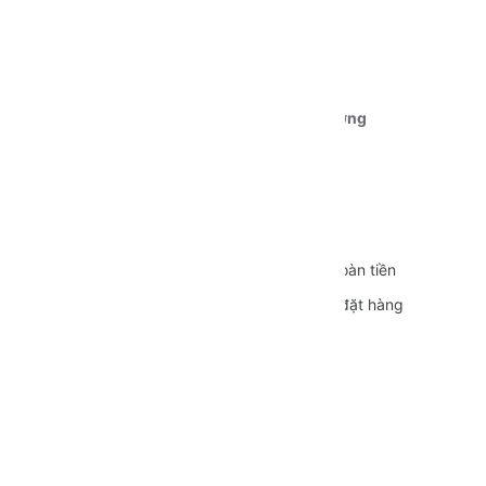
Tài khoản 1:
Ngân hàng Vietcombank CN Cần Thơ
STK:
0111000179239
Chủ tài khoản:
Dương Nguyễn Phú Cường
CÁC CHÍNH SÁCH
Quy định sử dụng
Vận chuyển
Bảo mật thông tin
Đổi trả và Hoàn tiền
Hình thức thanh toán
Hướng dẫn đặt hàng