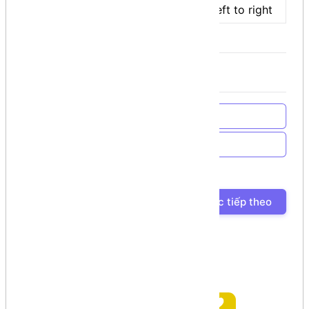
Comma
,
Left to right
Về trang chủ
Về Chương trình học
Bài học trước
Bài học tiếp theo
Ủng hộ tác giả