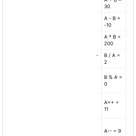
+
Adds two operands
30
Subtracts second
A - B =
-
operand from the first
-10
A * B =
*
Multiplies both operands
200
Divides numerator by de-
B / A =
/
numerator
2
Modulus Operator and
B % A =
%
remainder of after an
0
integer division
Increment operator
A++ =
++
increases integer value
11
by one
Decrement operator
--
decreases integer value
A-- = 9