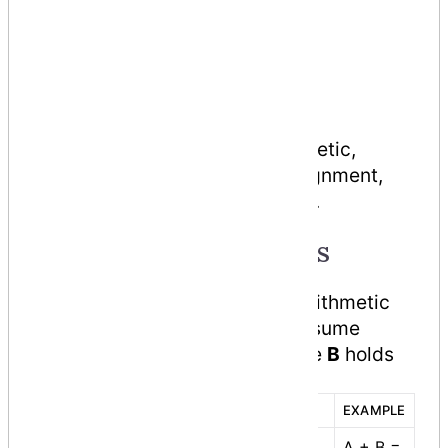
Relational Operators
Logical Operators
Bitwise Operators
Assignment Operators
Misc Operators
This tutorial explains the arithmetic,
relational, logical, bitwise, assignment,
and other operators one by one.
Arithmetic Operators
Following table shows all the arithmetic
operators supported by C#. Assume
variable
A
holds 10 and variable
B
holds
20 then − Show Examples
OPERATOR
DESCRIPTION
EXAMPLE
A + B =