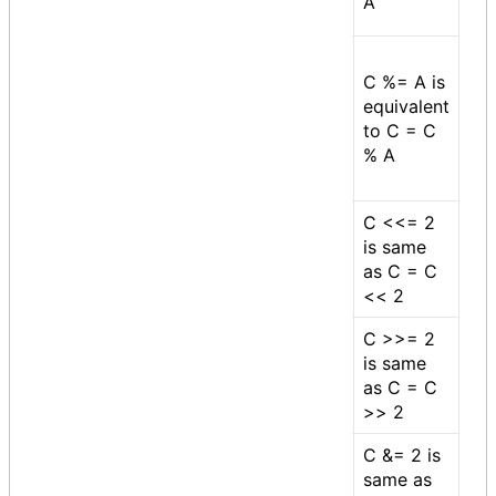
A
result to left operand
Modulus AND
assignment operator, It
C %= A is
takes modulus using
equivalent
%=
two operands and
to C = C
assign the result to left
% A
operand
C <<= 2
Left shift AND
is same
<<=
assignment operator
as C = C
<< 2
C >>= 2
Right shift AND
is same
>>=
assignment operator
as C = C
>> 2
C &= 2 is
Bitwise AND
&=
same as
assignment operator