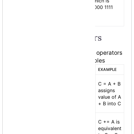
>>
moved right by the
which is
number of bits
0000 1111
specified by the
right operand.
Assignment Operators
There are following assignment operators
supported by C# − Show Examples
OPERATOR
DESCRIPTION
EXAMPLE
Simple assignment
C = A + B
operator, Assigns
assigns
=
values from right side
value of A
operands to left side
+ B into C
operand
Add AND assignment
C += A is
operator, It adds right
equivalent
+=
operand to the left