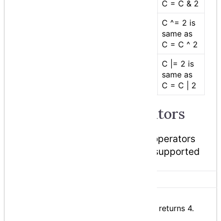
C = C & 2
bitwise exclusive OR
C ^= 2 is
^=
and assignment
same as
operator
C = C ^ 2
bitwise inclusive OR
C |= 2 is
|=
and assignment
same as
operator
C = C | 2
Miscellaneous Operators
There are few other important operators
including
sizeof, typeof
and
? :
supported
by C#. Show Examples
OPERATOR
DESCRIPTION
EXAMPLE
Returns the
sizeof()
size of a
sizeof(int), returns 4.
data type.