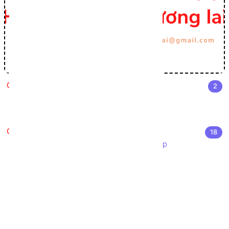
Cài đặt môi trường Lập trình C#
2
Cài đặt Visual Studio
Môi trường phát triển .NET
Nhập môn Lập trình C#
18
Giới thiệu ngôn ngữ lập trình C# Sharp
Cấu trúc chương trình C#
Cú pháp cơ bản C#
Các kiểu dữ liệu trong C#
Chuyển đổi kiểu dữ liệu trong C#
Khởi tạo biến trong C#