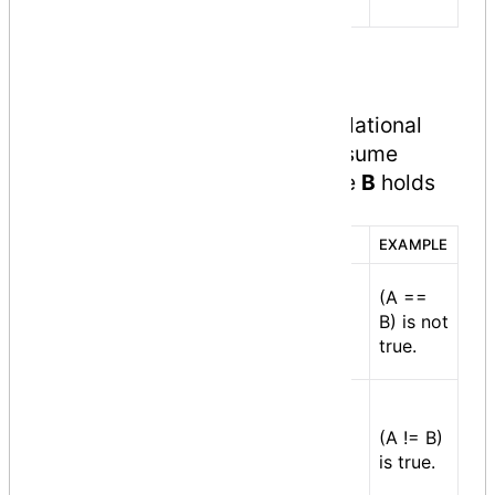
by one
Relational Operators
Following table shows all the relational
operators supported by C#. Assume
variable
A
holds 10 and variable
B
holds
20, then − Show Examples
OPERATOR
DESCRIPTION
EXAMPLE
Checks if the values of
(A ==
two operands are equal
==
B) is not
or not, if yes then
true.
condition becomes true.
Checks if the values of
two operands are equal
(A != B)
!=
or not, if values are not
is true.
equal then condition