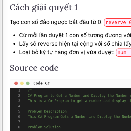
Cách giải quyết 1
Tạo con số đảo ngược bắt đầu từ 0:
reverve=
Cứ mỗi lần duyệt 1 con số tương đương với
Lấy số reverse hiện tại cộng với số chia l
Loại bỏ ký tự hàng đơn vị vừa duyệt:
num 
Source code
1
/*
2
C# Program to Get a Number and Display the Number
3
This is a C# Program to get a number and display t
4
5
Problem Description
6
This C# Program Gets a Number and Display the Numb
7
8
Problem Solution