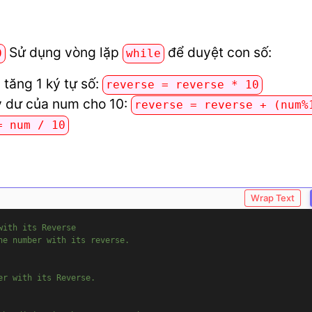
Sử dụng vòng lặp
để duyệt con số:
0
while
 tăng 1 ký tự số:
reverse = reverse * 10
ấy dư của num cho 10:
reverse = reverse + (num%
= num / 10
Wrap Text
with its Reverse
he number with its reverse.
er with its Reverse.