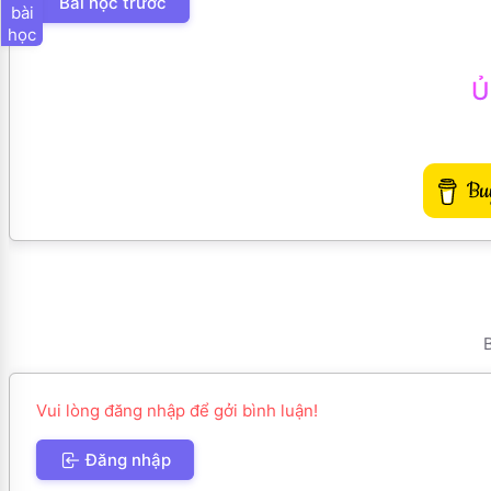
Bài học trước
bài
học
Ủ
B
Vui lòng đăng nhập để gởi bình luận!
Đăng nhập