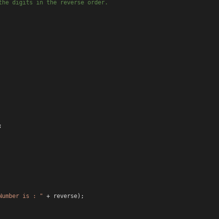
the digits in the reverse order.
;
Number is : "
+
reverse
);