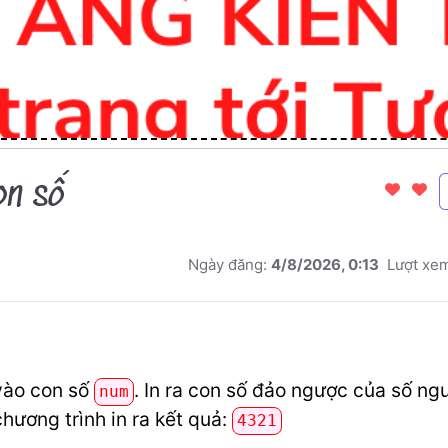
on số
Ngày đăng:
4/8/2026, 0:13
Lượt xe
vào con số
. In ra con số đảo ngược của số ng
num
chương trình in ra kết quả:
4321