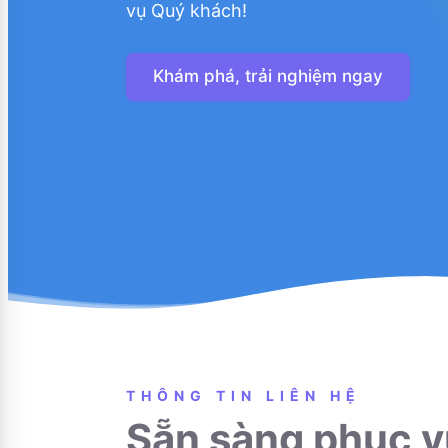
vụ Quý khách!
Khám phá, trải nghiệm ngay
THÔNG TIN LIÊN HỆ
Sẵn sàng phục v