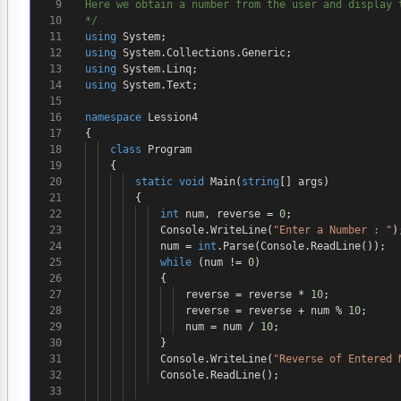
9
Here we obtain a number from the user and display
10
*/
11
using
System
;
12
using
System
.
Collections
.
Generic
;
13
using
System
.
Linq
;
14
using
System
.
Text
;
15
16
namespace
Lession4
17
{
18
class
Program
19
{
20
static
void
Main
(
string
[]
args
)
21
{
22
int
num
,
reverse
=
0
;
23
Console
.
WriteLine
(
"Enter a Number : "
)
24
num
=
int
.
Parse
(
Console
.
ReadLine
());
25
while
(
num
!=
0
)
26
{
27
reverse
=
reverse
*
10
;
28
reverse
=
reverse
+
num
%
10
;
29
num
=
num
/
10
;
30
}
31
Console
.
WriteLine
(
"Reverse of Entered 
32
Console
.
ReadLine
();
33