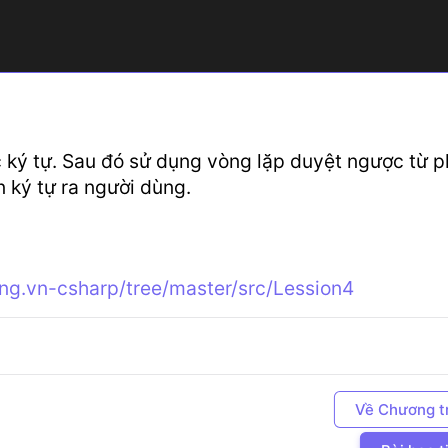
 ký tự. Sau đó sử dụng vòng lặp duyệt ngược từ p
n ký tự ra người dùng.
tang.vn-csharp/tree/master/src/Lession4
Về Chương t