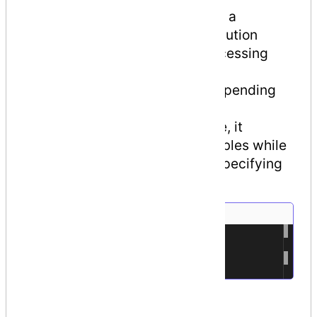
This predefined attribute marks a
conditional method whose execution
depends on a specified preprocessing
identifier. It causes conditional
compilation of method calls, depending
on the specified value such
as
Debug
or
Trace
. For example, it
displays the values of the variables while
debugging a code. Syntax for specifying
this attribute is as follows −
[Conditional(
1
conditionalSymbol
2
)]
3
For example,