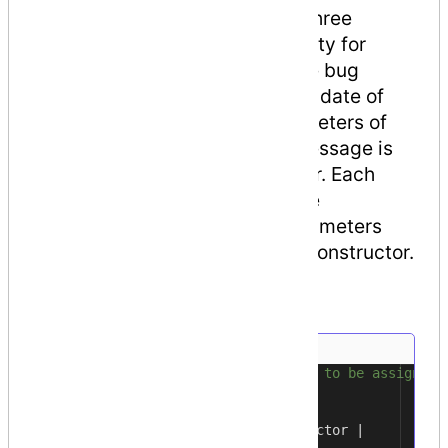
properties for storing the first three
information and a public property for
storing the message. Hence the bug
number, developer's name, and date of
review are the positional parameters of
the DeBugInfo class and the message is
an optional or named parameter. Each
attribute must have at least one
constructor. The positional parameters
should be passed through the constructor.
The following code shows
the
DeBugInfo
class −
//a custom attribute BugFix to be assigned 
1
[
AttributeUsage
(
2
AttributeTargets
.
Class
|
3
AttributeTargets
.
Constructor
|
4