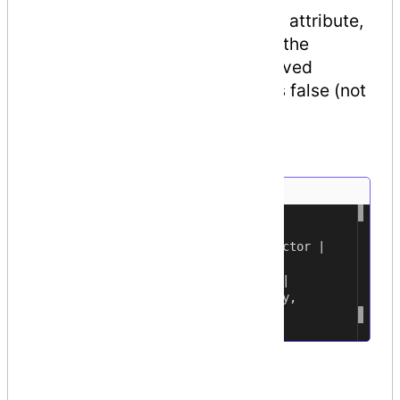
the
Inherited
property of this attribute,
a Boolean value. If it is true, the
attribute is inherited by derived
classes. The default value is false (not
inherited).
For example,
[
AttributeUsage
(
1
AttributeTargets
.
Class
|
2
AttributeTargets
.
Constructor
|
3
AttributeTargets
.
Field
|
4
AttributeTargets
.
Method
|
5
AttributeTargets
.
Property
,
6
AllowMultiple
=
true
)]
7
Conditional