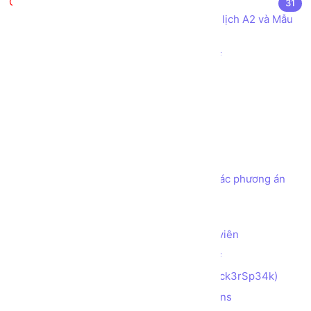
Bài tập thực hành
31
Khai báo các Kiểu dữ liệu cho Mẫu Lý lịch A2 và Mẫu
Hóa đơn Bán hàng
Sử dụng các Toán tử cơ bản trong C#
Kiểm tra số chẵn hay lẻ
Thay đổi vị trí của 2 phần tử
Tính tổng các kí tự số
Đảo ngược con số
Tạo chương trình ATM đơn giản
Tạo chương trình ATM đơn giản với các phương án
rút tiền theo các mệnh giá
Tìm số Max, Min trong mảng 2 chiều
Tạo cấu trúc lưu trữ thông tin Nhân viên
Làm quen Hướng đối tượng trong C#
Mã hóa chuỗi với Hacker Speak (H4ck3rSp34k)
Mã hóa chuỗi với Alternating Captions
(AlTeRnAtInG_CaPs​​​​​)