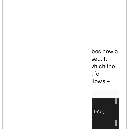
Conditional
Obsolete
AttributeUsage
The pre-defined
attribute
AttributeUsage
describes how a
custom attribute class can be used. It
specifies the types of items to which the
attribute can be applied. Syntax for
specifying this attribute is as follows −
[
AttributeUsage
(
1
validon
,
2
AllowMultiple
=
allowmultiple
,
3
Inherited
=
inherited
4
)]
5