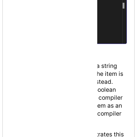
)]
3
4
[Obsolete (
5
message,
6
iserror
7
)]
8
Where,
The parameter
message
, is a string
describing the reason why the item is
obsolete and what to use instead.
The parameter
iserror
, is a Boolean
value. If its value is true, the compiler
should treat the use of the item as an
error. Default value is false (compiler
generates a warning).
The following program demonstrates this