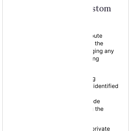
Constructing the Custom
Attribute
Let us construct a custom attribute
named
DeBugInfo
, which stores the
information obtained by debugging any
program. Let it store the following
information −
The code number for the bug
Name of the developer who identified
the bug
Date of last review of the code
A string message for storing the
developer's remarks
The
DeBugInfo
class has three private