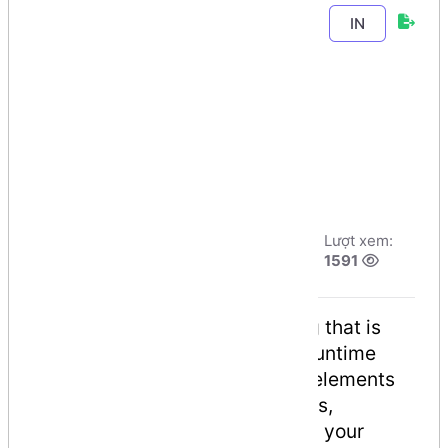
Chương 4
-
Bài 1
.
IN
Thuộc tính
(Attributes)
trong C#
Tác giả:
Dương
Ngày đăng:
Lượt xem:
Nguyễn Phú Cường
9/8/2026, 7:6
1591
Số phút học:
43 phút
An
attribute
is a declarative tag that is
used to convey information to runtime
about the behaviors of various elements
like classes, methods, structures,
enumerators, assemblies etc. in your