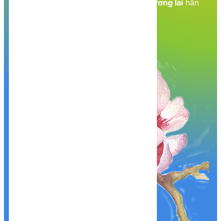
Nền tảng kiến thức - Hành trang tới tương lai
hân
hạnh phục vụ Quý khách!
Khám phá, trải nghiệm ngay