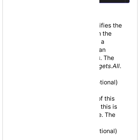
Where,
The parameter validon specifies the
language elements on which the
attribute can be placed. It is a
combination of the value of an
enumerator
AttributeTargets
. The
default value is
AttributeTargets.All
.
The
parameter
allowmultiple
(optional)
provides value for
the
AllowMultiple
property of this
attribute, a Boolean value. If this is
true, the attribute is multiuse. The
default is false (single-use).
The parameter inherited (optional)
provides value for