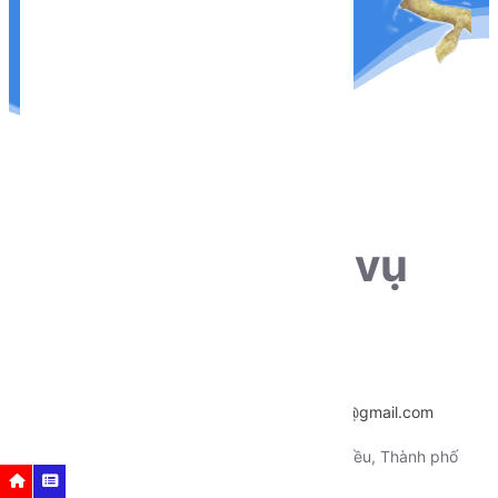
THÔNG TIN LIÊN HỆ
Sẵn sàng phục vụ
khách hàng
Hotline:
0915.659.223
Email:
~
nentangtoituonglai@gmail.com
Địa chỉ:
130 Xô Viết Nghệ Tỉnh, Quận Ninh Kiều, Thành phố
Nhắc nhở
Các bước cần thực hiện
Cần Thơ