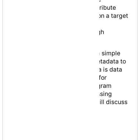
Constructing the custom attribute
Apply the custom attribute on a target
program element
Accessing Attributes Through
Reflection
The Last step involves writing a simple
program to read through the metadata to
find various notations. Metadata is data
about data or information used for
describing other data. This program
should use reflections for accessing
attributes at runtime. This we will discuss
in the next chapter.
Declaring a Custom
Attribute