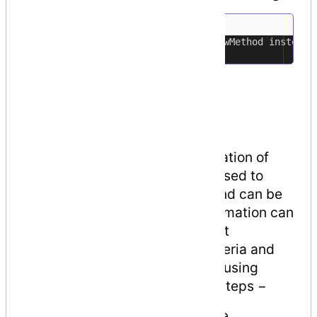
Don
'
t use OldMethod
,
use NewMethod instead
1
Creating Custom
Attributes
The .Net Framework allows creation of
custom attributes that can be used to
store declarative information and can be
retrieved at run-time. This information can
be related to any target element
depending upon the design criteria and
application need. Creating and using
custom attributes involve four steps −
Declaring a custom attribute