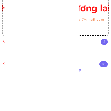
Cài đặt môi trường Lập trình C#
2
Cài đặt Visual Studio
Môi trường phát triển .NET
Nhập môn Lập trình C#
18
Giới thiệu ngôn ngữ lập trình C# Sharp
Cấu trúc chương trình C#
Cú pháp cơ bản C#
Các kiểu dữ liệu trong C#
Chuyển đổi kiểu dữ liệu trong C#
Khởi tạo biến trong C#