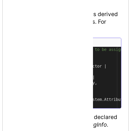
A new custom attribute should is derived
from the
System.Attribute
class. For
example,
//a custom attribute BugFix to be assigned 
1
[
AttributeUsage
(
2
AttributeTargets
.
Class
|
3
AttributeTargets
.
Constructor
|
4
AttributeTargets
.
Field
|
5
AttributeTargets
.
Method
|
6
AttributeTargets
.
Property
,
7
AllowMultiple
=
true
)]
8
9
public
class
DeBugInfo : System
.
Attribute
10
In the preceding code, we have declared
a custom attribute named
DeBugInfo
.