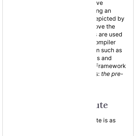
program. You can add declarative
information to a program by using an
attribute. A declarative tag is depicted by
square ([ ]) brackets placed above the
element it is used for. Attributes are used
for adding metadata, such as compiler
instruction and other information such as
comments, description, methods and
classes to a program. The .Net Framework
provides two types of attributes:
the pre-
defined
attributes and
custom
built
attributes.
Specifying an Attribute
Syntax for specifying an attribute is as
follows −