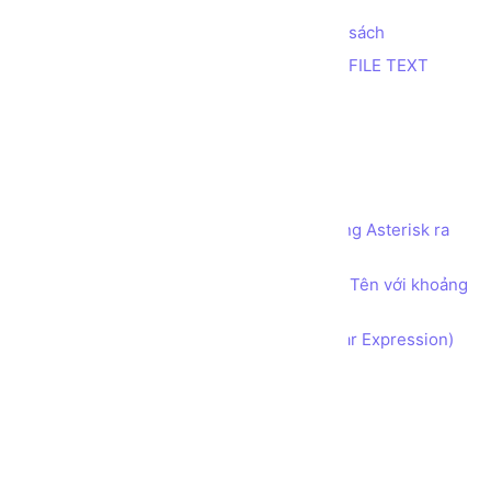
Tính tổng 2 số nhỏ nhất trong danh sách
Trích xuất thông tin từ dữ liệu trong FILE TEXT
In bảng cửu chương
In tam giác Nhị phân
In tam giác Số ký tự
Đếm số 1
Sử dụng Mảng 2 chiều để in tên dạng Asterisk ra
màn hình
Sử dụng Mảng 1 chiều để phân tách Tên với khoảng
cách
Bài tập Biểu thức Chính quy (Regular Expression)
Ghi log lỗi với File và Try Catch
Ghi Access log
LINQ group by tên tập tin
LINQ với collection