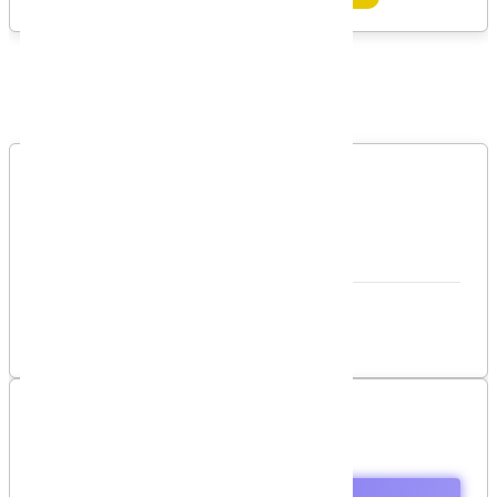
Bình luận
Bình luận của bạn
Vui lòng đăng nhập để gởi bình luận!
Đăng nhập
Danh sách bình luận
Chưa có bình luận nào!
Mục lục
Specifying an Attribute