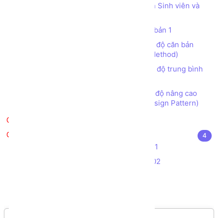
Tạo chương trình Quản lý Danh sách Sinh viên và
Giảng viên
Bài tập tạo các CLASS OOP C# căn bản 1
Bài tập tạo các CLASS OOP C# mức độ căn bản
(Làm quen với Class, Object, Property, Method)
Bài tập tạo các CLASS OOP C# mức độ trung bình
(Kế thừa, Đa hình, Interface)
Bài tập tạo các CLASS OOP C# mức độ nâng cao
(Abstract class, Interface, Collection, Design Pattern)
Kiểm tra kiến thức
Kiểm tra kiến thức - Đồ án
4
Bài tập Kiểm tra Thực hành C# - Đề 01
Bài tập Kiểm tra Thực hành C# - Đề 02
Đề thi Aptech C# - Đề 01
Đề thi Aptech C# - Đề 02