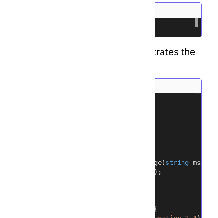
[
Conditional
(
"DEBUG"
)]
1
The following example demonstrates the
attribute −
#define DEBUG
1
using
System
;
2
using
System
.
Diagnostics
;
3
4
public
class
Myclass
{
5
[
Conditional
(
"DEBUG"
)]
6
7
public
static
void
Message
(
string
msg
)
{
8
Console
.
WriteLine
(
msg
);
9
}
10
}
11
class
Test
{
12
static
void
function1
()
{
13
Myclass
.
Message
(
"In Function 1."
);