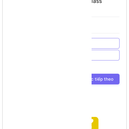
information using a Reflection class
object.
Về trang chủ
Về Chương trình học
Bài học trước
Bài học tiếp theo
Ủng hộ tác giả