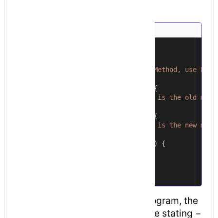
−
using
System
;
1
2
public
class
MyClass
{
3
[
Obsolete
(
"Don't use OldMethod, use NewM
4
5
static
void
OldMethod
()
{
6
Console
.
WriteLine
(
"It is the old meth
7
}
8
static
void
NewMethod
()
{
9
Console
.
WriteLine
(
"It is the new meth
10
}
11
public
static
void
Main
()
{
12
OldMethod
();
13
}
14
}
15
When you try to compile the program, the
compiler gives an error message stating −