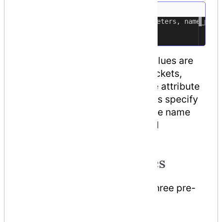
[attribute(positional_parameters, name_para
1
element
2
Name of the attribute and its values are
specified within the square brackets,
before the element to which the attribute
is applied. Positional parameters specify
the essential information and the name
parameters specify the optional
information.
Predefined Attributes
The .Net Framework provides three pre-
defined attributes −
AttributeUsage