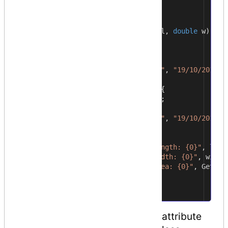
//member variables
4
protected
double
length
;
5
protected
double
width
;
6
public
Rectangle
(
double
l
,
double
w
)
{
7
length
=
l
;
8
width
=
w
;
9
}
10
[
DeBugInfo
(
55
,
"Zara Ali"
,
"19/10/2012"
,
11
12
public
double
GetArea
()
{
13
return
length
*
width
;
14
}
15
[
DeBugInfo
(
56
,
"Zara Ali"
,
"19/10/2012"
)
16
17
public
void
Display
()
{
18
Console
.
WriteLine
(
"Length: {0}"
,
leng
19
Console
.
WriteLine
(
"Width: {0}"
,
width
20
Console
.
WriteLine
(
"Area: {0}"
,
GetAre
21
}
22
}
23
In the next chapter, we retrieve attribute