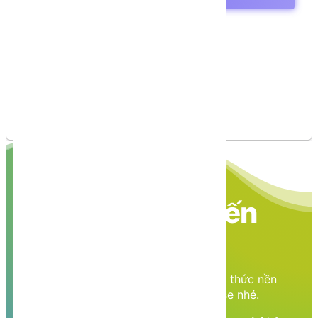
Predefined Attributes
AttributeUsage
Conditional
Obsolete
Creating Custom Attributes
Declaring a Custom Attribute
Constructing the Custom Attribute
Applying the Custom Attribute
Nền tảng các kiến
thức học tập
Cùng nhau học tập, khám phá các kiến thức nền
tảng về Lập trình web, mobile, database nhé.